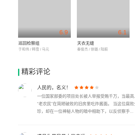
6.9
6.1
巡回检察组
天衣无缝
于和伟 / 韩雪 / 马元
秦俊杰 / 徐璐 / 陆毅
精彩评论
人民的，名义！
一位国家部委的项目处长被人举报受贿千万，当最高
“老农民”在简陋破败的旧房里吃炸酱面。 当这位
珍，却在一位神秘人物的暗中相助下，以反侦察手...