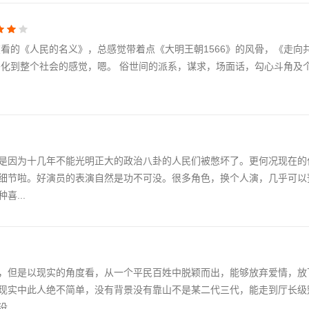
看的《人民的名义》，总感觉带着点《大明王朝1566》的风骨，《走向
外化到整个社会的感觉，嗯。 俗世间的派系，谋求，场面话，勾心斗角及
是因为十几年不能光明正大的政治八卦的人民们被憋坏了。更何况现在的
细节啦。好演员的表演自然是功不可没。很多角色，换个人演，几乎可以
...
，但是以现实的角度看，从一个平民百姓中脱颖而出，能够放弃爱情，放
现实中此人绝不简单，没有背景没有靠山不是某二代三代，能走到厅长级
..