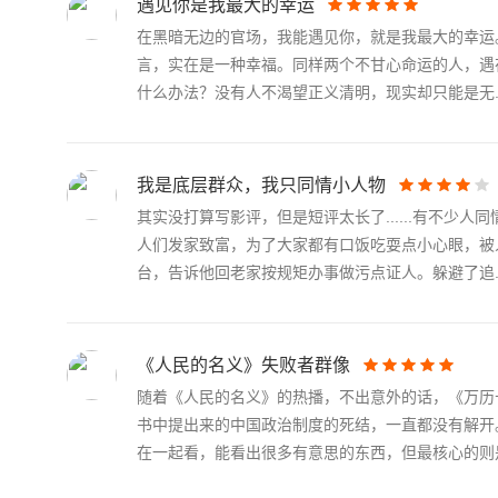
遇见你是我最大的幸运
在黑暗无边的官场，我能遇见你，就是我最大的幸运
言，实在是一种幸福。同样两个不甘心命运的人，遇
什么办法？没有人不渴望正义清明，现实却只能是无..
我是底层群众，我只同情小人物
其实没打算写影评，但是短评太长了......有不
人们发家致富，为了大家都有口饭吃耍点小心眼，被
台，告诉他回老家按规矩办事做污点证人。躲避了追..
《人民的名义》失败者群像
随着《人民的名义》的热播，不出意外的话，《万历
书中提出来的中国政治制度的死结，一直都没有解开
在一起看，能看出很多有意思的东西，但最核心的则是.