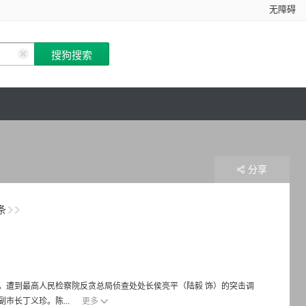
无障碍
分享
条
，遭到最高人民检察院反贪总局侦查处处长侯亮平（陆毅 饰）的突击调
市长丁义珍。陈...
更多