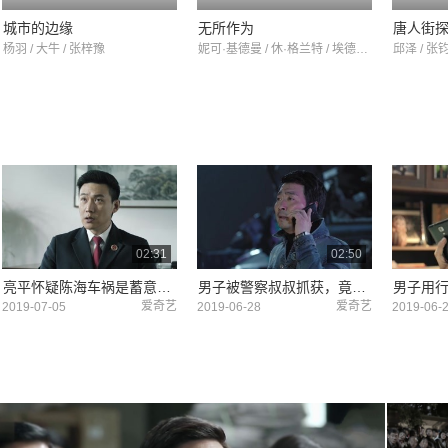
城市的边缘
无所作为
唐人街
杨羽 / 大牛 / 张梓豫
妮可·基德曼 / 休·格兰特 / 埃德加·拉米雷兹
邱泽 / 张
02:31
02:50
亮平怀疑陈海车祸是蓄意谋杀，无奈找不到任何证据？
男子被警察叔叔抓获，竟霸气打电话给人家局长？
爱奇艺
爱奇艺
2019-07-05
2019-06-28
2019-06-