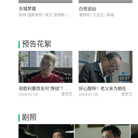
东城梦魇
白夜追凶
凯特·温斯莱特 / 埃文·彼得斯 / 朱丽安妮·尼科尔森
潘粤明 / 王龙正 / 梁缘
预告花絮
01:44
02:47
郑胜利要改名叫“挣钱”？这父子俩承包了我所有笑点
好心酸呀！老父亲为躺在病床上的陈海剪指甲？太戳人心窝子
爱奇艺
爱奇艺
2019-07-05
2019-07-05
剧照