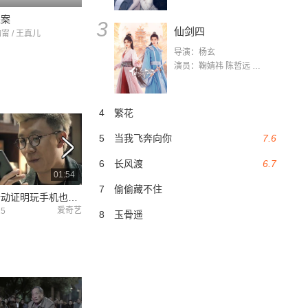
探案
3
仙剑四
钧甯 / 王真儿
导演：杨玄
演员：鞠婧祎 陈哲远 茅子俊 毛晓慧 王媛可 张志浩 林枫松 张帆（演员）
4
繁花
5
当我飞奔向你
7.6
6
长风渡
6.7
01:54
02:08
7
偷偷藏不住
男子用行动证明玩手机也能致富 还能坐牢呢
败家子调侃父亲是当代杜甫 这是杜甫被黑得最惨的一次了
爱奇艺
爱奇艺
25
2019-06-25
2019-06-25
8
玉骨遥