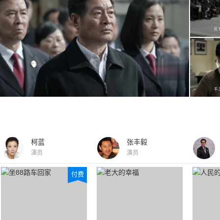
柯蓝
张丰毅
演员
演员
付费