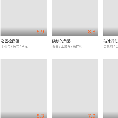
6.9
8.8
巡回检察组
隐秘的角落
破冰行
于和伟 / 韩雪 / 马元
秦昊 / 王景春 / 荣梓杉
黄景瑜 / 
8.3
7.9