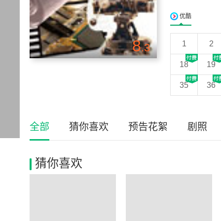
优酷
8
1
2
.3
18
19
35
36
全部
猜你喜欢
预告花絮
剧照
猜你喜欢