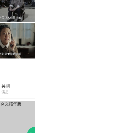
吴刚
演员