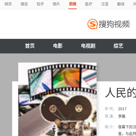
网页
微信
知乎
图片
视频
医疗
汉语
翻译
首页
电影
电视剧
综艺
人民
年 代：
2017
导 演：
李路
简 介：
夜幕下的
查。与此同