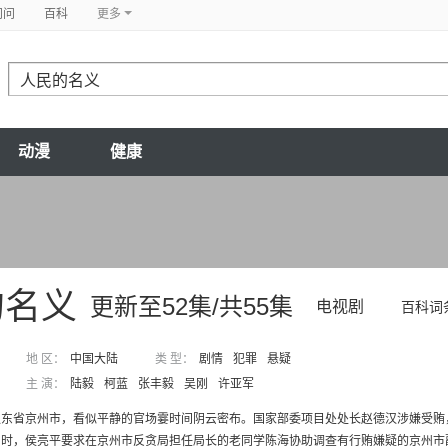
问问
百科
更多
动漫
健康
的名义
更新至52集/共55集
电视剧
百科词
地 区：
中国大陆
类 型：
剧情
犯罪
悬疑
主 演：
陆毅
柯蓝
张丰毅
吴刚
许亚军
汉东省京州市，看似平静的官场霎时间阴云密布。国家部委项目处处长赵德汉涉嫌受贿
时，侯亮平要求在京州市反贪局担任局长的老同学陈海协助调查有行贿嫌疑的京州市副