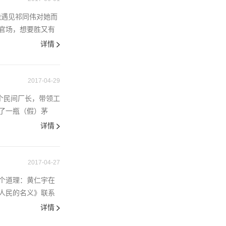
能遇见祁同伟对她而
官场，想要胜又有
详情
2017-04-29
一个民间厂长，带领工
了一瓶（假）茅
详情
2017-04-27
个道理：黄仁宇在
人民的名义》联系
详情