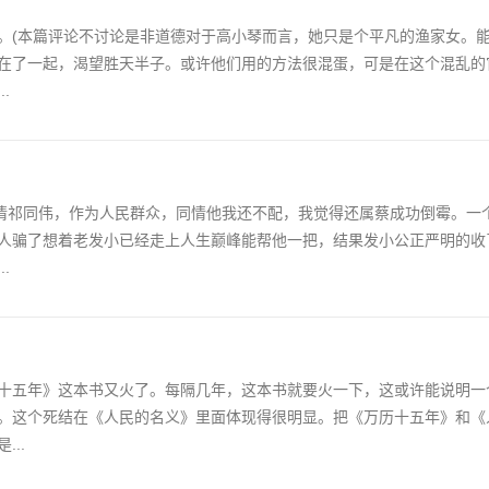
。(本篇评论不讨论是非道德对于高小琴而言，她只是个平凡的渔家女。
在了一起，渴望胜天半子。或许他们用的方法很混蛋，可是在这个混乱的
.
少人同情祁同伟，作为人民群众，同情他我还不配，我觉得还属蔡成功倒霉。
人骗了想着老发小已经走上人生巅峰能帮他一把，结果发小公正严明的收
.
十五年》这本书又火了。每隔几年，这本书就要火一下，这或许能说明一
。这个死结在《人民的名义》里面体现得很明显。把《万历十五年》和《
..