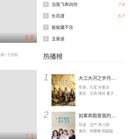
5
当我飞奔向你
7.6
6
长风渡
6.7
7
偷偷藏不住
6.8
8
玉骨遥
动
吴刚 / 王劲松
热播榜
1
大江大河之岁月如歌
导演：孔笙;孙墨龙
演员：王凯 杨烁 董子健 杨采钰 张佳宁 练练 林栋甫 房子斌
2
如果奔跑是我的人生
导演：沈严;李江明
演员：钟楚曦 杨超越 许娣 陈小艺 侯雯元 宋洋 王宥钧 李添诺
7.1