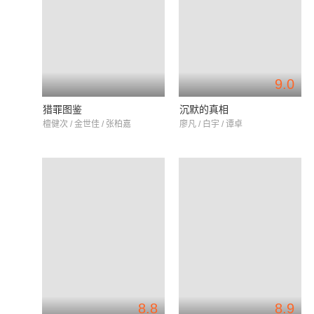
9.0
猎罪图鉴
沉默的真相
檀健次 / 金世佳 / 张柏嘉
廖凡 / 白宇 / 谭卓
8.8
8.9