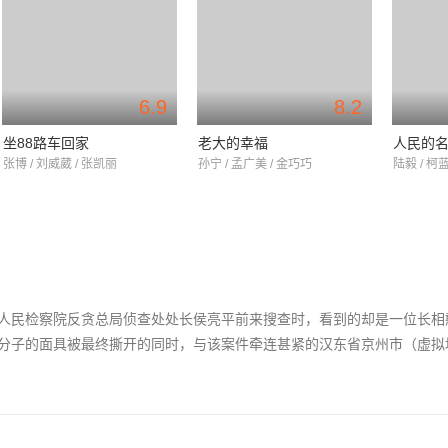
6.9
8.2
坐88路车回家
老大的幸福
人民的
张博 / 刘威葳 / 张凯丽
孙宁 / 孟广美 / 金巧巧
陆毅 / 柯蓝
人民检察院反贪总局侦查处处长侯亮平前来搜查时，看到的却是一位长相
腐败分子的面具被最终撕开的同时，与该案件牵连甚紧的汉东省京州市（虚