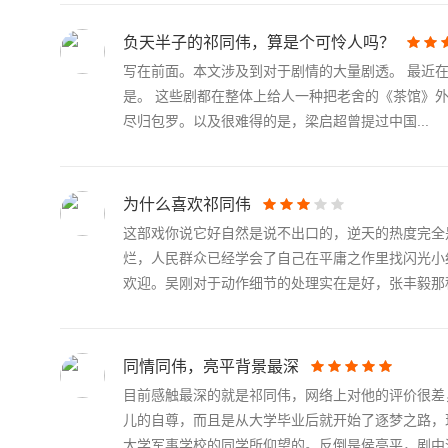
负天半子的祁同伟，算是个可怜人吗？
写在前面。本文涉及到对于剧情的大量剧透。 最近在
是。 这些剧都在整体上给人一种把老舍的《茶馆》
尽归包罗。以及很难得的是，梁启超曾提过中国...
为什么喜欢祁同伟
这部戏你说它好自然是说不出口的，逆天的热度完全
烂，人民群众已经学会了自己在平庸之作里找闪光小
欢迎。吴刚对于动作细节的处理实在是好，张丰毅那种喜
同情同伟，亮平背景最深
目前感触最深的就是祁同伟，网络上对他的评价很差
儿的自尊，而且是从大学毕业后就开始了逐梦之路，
大学军事学校的同学所仰望的。反倒是侯亮平，剧中没.