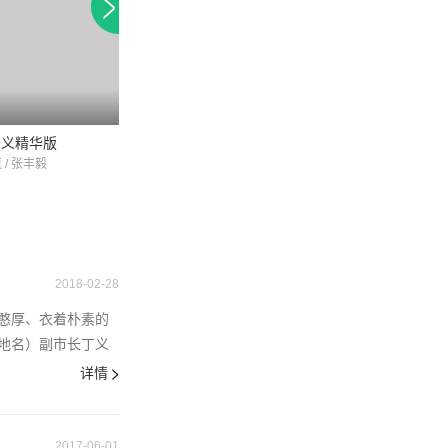
名义精华版
越陷越深
别说爱情苦
 / 张丰毅
侯天来 / 赵小宁 / 王小帅
马伊琍 / 孙玮 / 肖荣
2018-02-28
憨厚、衣着朴素的
拟地名）副市长丁义
详情
2017-06-01