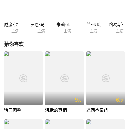
威廉·温德姆
罗恩·马萨克
朱莉·亚当斯
兰·卡琉
路易斯·赫特哈姆
主演
主演
主演
主演
主演
猜你喜欢
9.
6.
0
9
猎罪图鉴
沉默的真相
巡回检察组