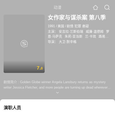
动漫
女作家与谋杀案 第八季
1991
/
美国
/
剧情 犯罪 悬疑
主演：
安吉拉·兰斯伯瑞
威廉·温德姆
罗
恩·马萨克
朱莉·亚当斯
兰·卡琉
路易斯·
赫特哈姆
查尔斯·C·史蒂文森
导演：
大卫·默辛格
7.
8
剧情简介 :
Golden Globe winner Angela Lansbury returns as mystery
writer Jessica Fletcher, and more people are turning up dead wherever
she ventures. But, Jessica is the only one clever enough to read
between the lines and see the clues nobody knew were there.
演职人员