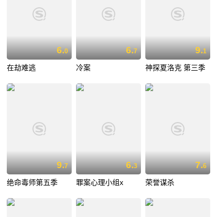
6.
6.
9.
0
7
1
在劫难逃
冷案
神探夏洛克 第三季
9.
6.
7.
7
3
6
绝命毒师第五季
罪案心理小组x
荣誉谋杀