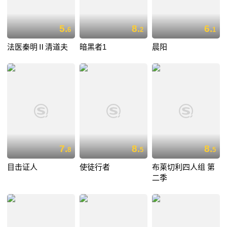
5.
8.
6.
6
2
1
法医秦明Ⅱ清道夫
暗黑者1
晨阳
7.
8.
8.
8
5
5
目击证人
使徒行者
布莱切利四人组 第
二季