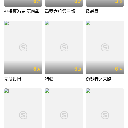
8.
8.
3.
7
7
5
神探夏洛克 第四季
重案六组第三部
风暴舞
8.
6.
6.
6
8
4
无所畏惧
猎狐
伪钞者之末路