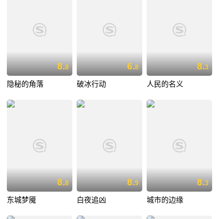
8.
6.
8.
8
8
3
隐秘的角落
破冰行动
人民的名义
8.
8.
8.
8
9
3
东城梦魇
白夜追凶
城市的边缘