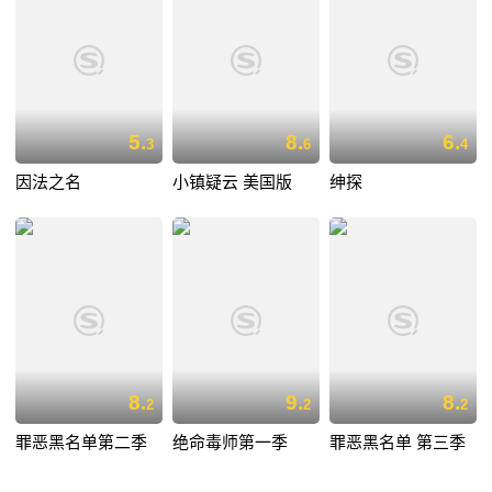
5.
8.
6.
3
6
4
因法之名
小镇疑云 美国版
绅探
8.
9.
8.
2
2
2
罪恶黑名单第二季
绝命毒师第一季
罪恶黑名单 第三季