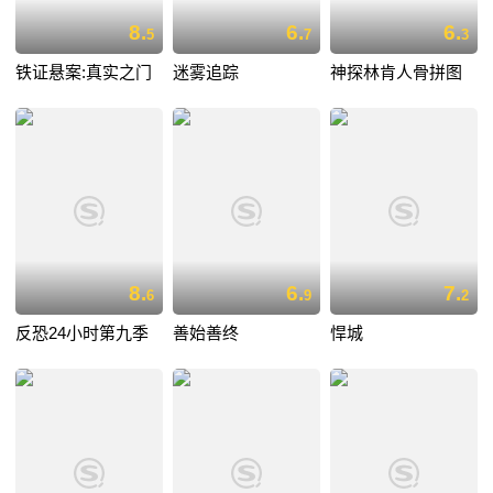
8.
6.
6.
5
7
3
铁证悬案:真实之门
迷雾追踪
神探林肯人骨拼图
8.
6.
7.
6
9
2
反恐24小时第九季
善始善终
悍城