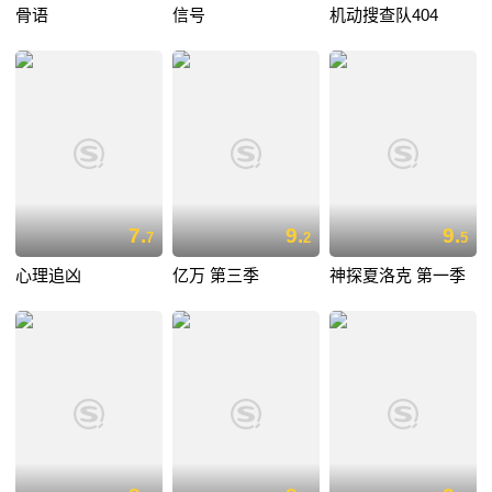
骨语
信号
机动搜查队404
7.
9.
9.
7
2
5
心理追凶
亿万 第三季
神探夏洛克 第一季