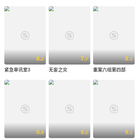
8.
7.
8.
2
7
3
紧急审讯室3
无妄之灾
重案六组第四部
5.
9.
9.
9
2
1