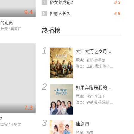
7
俗女养成记2
9.3
9.4
8
但愿人长久
6.5
恶的距离
温升豪 / 吴慷仁
热播榜
1
大江大河之岁月如歌
导演：孔笙;孙墨龙
演员：王凯 杨烁 董子健 杨采钰 张佳宁 练练 林栋甫 房子斌
2
如果奔跑是我的人生
导演：沈严;李江明
演员：钟楚曦 杨超越 许娣 陈小艺 侯雯元 宋洋 王宥钧 李添诺
7.3
2
3
仙剑四
陈玺安 / 王家梁
导演：杨玄