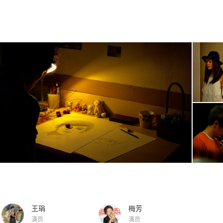
王琄
梅芳
演员
演员