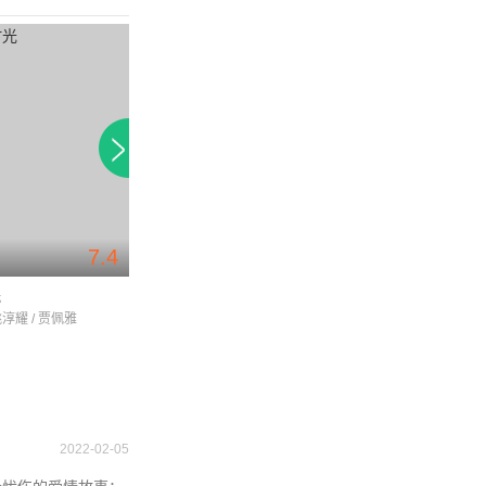
7.4
光
寒夜续曲
盐水大饭店
姚淳耀 / 贾佩雅
徐乐眉 / 梅芳 / 朱陆豪
蔡昌宪 / 张耀仁 / 黄
2022-02-05