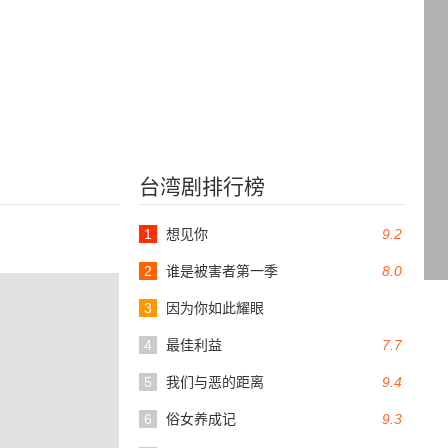
台湾剧排行榜
1
想见你
9.2
2
谁是被害者第一季
8.0
3
因为你如此耀眼
4
最佳利益
7.7
5
我们与恶的距离
9.4
6
俗女养成记
9.3