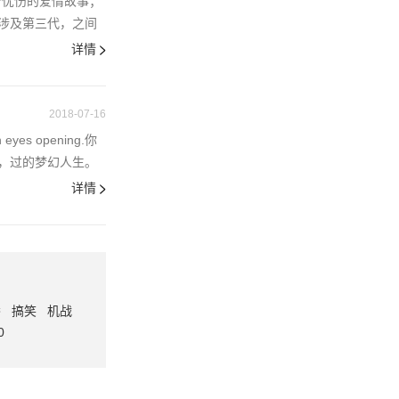
个忧伤的爱情故事；
涉及第三代，之间
详情
2018-07-16
th eyes opening.你
，过的梦幻人生。
详情
番
搞笑
机战
0