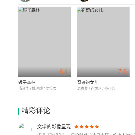
8.4
7.6
镜子森林
奇迹的女儿
杨谨华 / 姚淳耀 / 侯怡君
温贞菱 / 连俞涵 / 孙可芳
精彩评论
文学的影像呈现