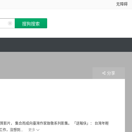
无障碍
分享
質影片， 集合而成向臺灣作家致敬系列影集。 「送報伕」： 台灣年輕
作，沒想到...
更多