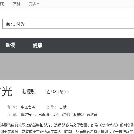
问问
百科
更多
动漫
健康
时光
电视剧
百科词条
地 区：
中国台湾
类 型：
剧情
主 演：
龔昱安
井出直樹
大西由希也
潘亲御
郭耕瑀
將臺灣經典文學改編並製拍影片，透過影 像為文學發聲，即為《閱讀時光》系列高畫
到東京發展。當時的東京正值高失業人口時期，然而楊君看似幸運地找了一份送報的工