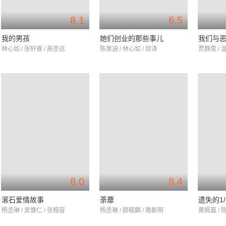
8.1
6.5
我的男孩
她们创业的那些事儿
我们与
林心如 / 张轩睿 / 高圣远
陈意涵 / 林心如 / 邱泽
贾静雯 / 
8.0
8.4
滚石爱情故事
荼蘼
遗失的1/
杨丞琳 / 吴慷仁 / 张榕容
杨丞琳 / 颜毓麟 / 路斯明
黄姵嘉 / 