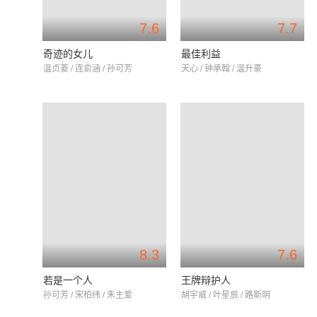
7.6
7.7
奇迹的女儿
最佳利益
温贞菱 / 连俞涵 / 孙可芳
天心 / 钟承翰 / 温升豪
8.3
7.6
若是一个人
王牌辩护人
孙可芳 / 宋柏纬 / 朱主爱
胡宇威 / 叶星辰 / 路斯明