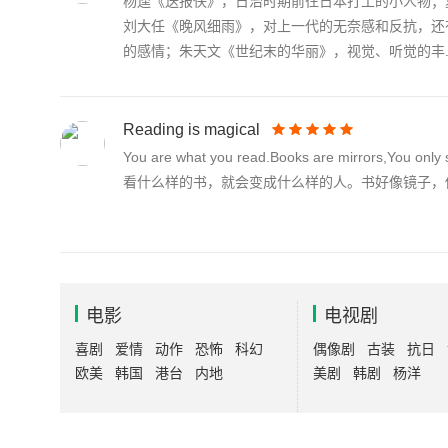
杨逵《送报伕》，日治时期前往日本打工的小人物；
刘大任《晚风细雨》，对上一代的无奈感和反抗，还
的感情；朱天文《世纪末的华丽》，视觉、听觉的丰..
Reading is magical
You are what you read.Books are mirrors,You only
看什么样的书，就会变成什么样的人。书好像镜子，
电影
电视剧
喜剧
爱情
动作
恐怖
科幻
偶像剧
古装
抗日
欧美
韩国
港台
内地
美剧
韩剧
杨洋