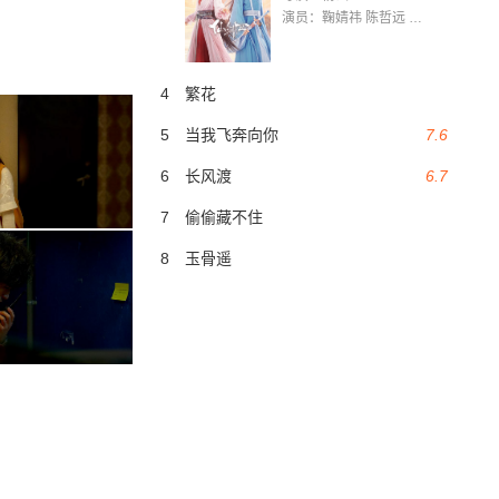
演员：鞠婧祎 陈哲远 茅子俊 毛晓慧 王媛可 张志浩 林枫松 张帆（演员）
4
繁花
5
当我飞奔向你
7.6
6
长风渡
6.7
7
偷偷藏不住
8
玉骨遥