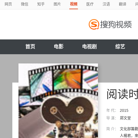
网页
微信
知乎
图片
视频
医疗
汉语
翻译
首页
电影
电视剧
综艺
阅读
年 代：
2015
导 演：
郑文堂
简 介：
文化部籌劃
人楊君，來