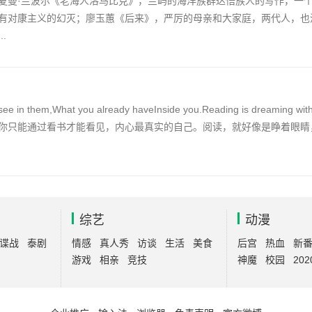
夏曼·兰波尔《老海人洛马比克》，兰屿的海洋族群达悟族人的写作，一
有对康主义的幻灭；廖玉蕙《后来》，严厉的母亲和大家庭，两代人，也
.
 see in them,What you already haveInside you.Reading is dreaming wi
你只能通过看书才能看见，内心最真实的自己。阅读，就好像是睁着眼睛
综艺
动漫
谍战
泰剧
情感
真人秀
访谈
生活
美食
后宫
热血
新
游戏
相亲
竞技
神魔
校园
202