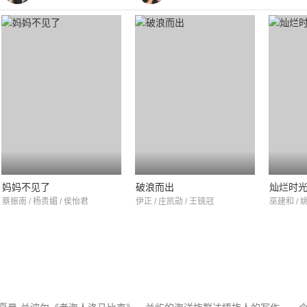
妈妈不见了
破浪而出
灿烂时
蔡振南 / 杨贵媚 / 侯怡君
伊正 / 庄凯勋 / 王镜冠
巫建和 / 