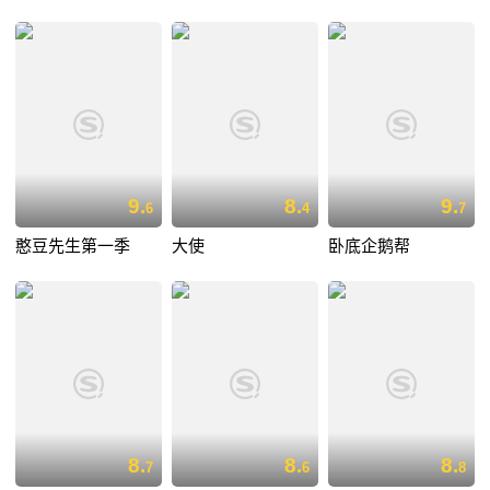
9.
8.
9.
6
4
7
憨豆先生第一季
大使
卧底企鹅帮
8.
8.
8.
7
6
8