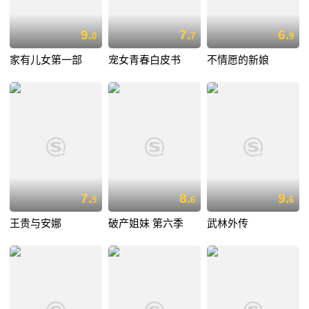
9.
7.
6.
0
7
9
家有儿女第一部
宠女青春白皮书
不情愿的新娘
7.
8.
9.
9
6
6
王贵与安娜
破产姐妹 第六季
武林外传