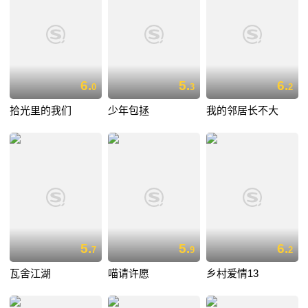
6.
5.
6.
0
3
2
拾光里的我们
少年包拯
我的邻居长不大
5.
5.
6.
7
9
2
瓦舍江湖
喵请许愿
乡村爱情13