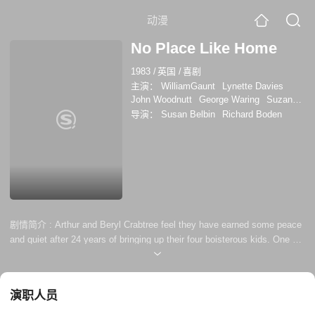
动漫
No Place Like Home
1983
/
英国
/
喜剧
主演：
WilliamGaunt
Lynette Davies
John Woodnutt
George Waring
Suzanne
Church
威廉姆·格奥特
马丁·克鲁勒斯
利
导演：
Susan Belbin
Richard Boden
兹·克劳瑟
John Quayle
Timothy Stark
贝弗莉·亚当斯
剧情简介 :
Arthur and Beryl Crabtree feel they have earned some peace
and quiet after 24 years of bringing up their four boisterous kids. One by
one their offspring pack up and leave home, and their dreams of quiet
are coming true at last. But it's only a false alarm as each of the young
ones' plans fall through. They all end up back home with mom and dad,
演职人员
and somehow the Crabtrees end up...