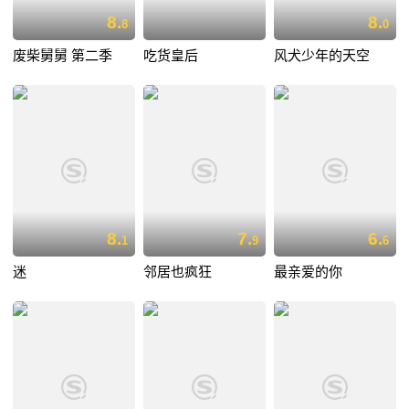
8.
8.
8
0
废柴舅舅 第二季
吃货皇后
风犬少年的天空
8.
7.
6.
1
9
6
迷
邻居也疯狂
最亲爱的你