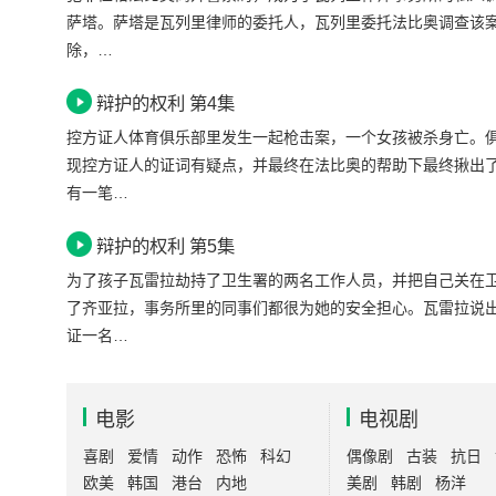
萨塔。萨塔是瓦列里律师的委托人，瓦列里委托法比奥调查该
除，…
辩护的权利 第4集
控方证人体育俱乐部里发生一起枪击案，一个女孩被杀身亡。
现控方证人的证词有疑点，并最终在法比奥的帮助下最终揪出
有一笔…
辩护的权利 第5集
为了孩子瓦雷拉劫持了卫生署的两名工作人员，并把自己关在
了齐亚拉，事务所里的同事们都很为她的安全担心。瓦雷拉说
证一名…
电影
电视剧
喜剧
爱情
动作
恐怖
科幻
偶像剧
古装
抗日
欧美
韩国
港台
内地
美剧
韩剧
杨洋