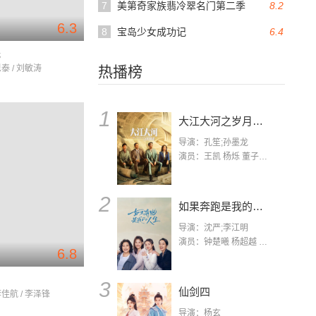
7
美第奇家族翡冷翠名门第二季
8.2
6.3
8
宝岛少女成功记
6.4
光
恩泰 / 刘敏涛
热播榜
1
大江大河之岁月如歌
导演：孔笙;孙墨龙
演员：王凯 杨烁 董子健 杨采钰 张佳宁 练练 林栋甫 房子斌
2
如果奔跑是我的人生
导演：沈严;李江明
演员：钟楚曦 杨超越 许娣 陈小艺 侯雯元 宋洋 王宥钧 李添诺
6.8
3
仙剑四
李佳航 / 李泽锋
导演：杨玄