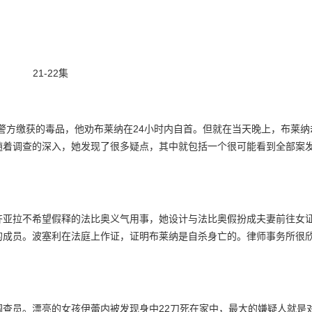
21-22集
警方缴获的毒品，他劝布莱纳在24小时内自首。但就在当天晚上，布莱纳
随着调查的深入，她发现了很多疑点，其中就包括一个很可能看到全部案
齐亚拉不希望假释的法比奥义气用事，她设计与法比奥假扮成夫妻前往女
的成员。波塞利在法庭上作证，证明布莱纳是自杀身亡的。律师事务所很
查员。漂亮的女孩伊蕾内被发现身中22刀死在家中，最大的嫌疑人就是