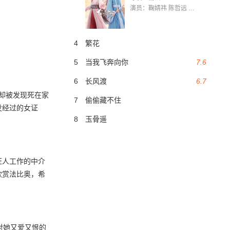
演员：鞠婧祎 陈哲远 茅子俊 毛晓慧 王媛可 张志浩 林枫松 张帆（演员）
4
繁花
5
当我飞奔向你
7.6
6
长风渡
6.7
却被发现死在家
7
偷偷藏不住
发经过的女证
8
玉骨遥
证人工作的中介
欣赏法比奥，希
对她又爱又恨的