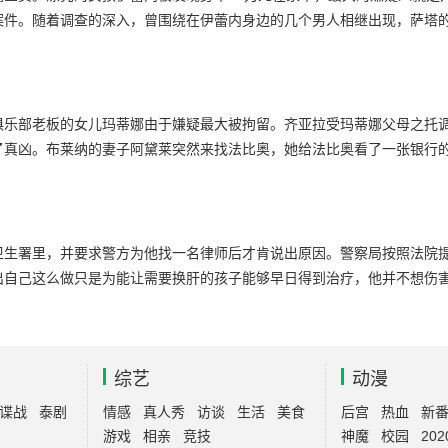
案件。随着调查的深入，曾围绕在伊蕾内身边的几个男人相继出现，萨塔
俱乐部老板的女儿玛蒂娜由于嫌疑最大被拘留。齐亚拉受玛蒂娜父母之托
了真凶。布莱纳的妻子阿黛莱突然来找法比奥，她给法比奥看了一张银行
卫生署里，并要求警方为他找一名律师后才肯说出原因。警察局按照法院
出自己这么做只是为能让需要换肝的孩子能够早日得到治疗，他并不想伤
综艺
动漫
谍战
泰剧
情感
真人秀
访谈
生活
美食
后宫
热血
新
游戏
相亲
竞技
神魔
校园
202