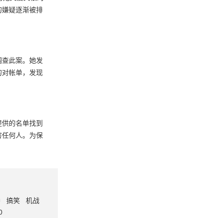
的嫌疑逐渐被排
调查此案。她发
的对帐单，发现
提供的名单找到
害任何人。为保
番
搞笑
机战
0