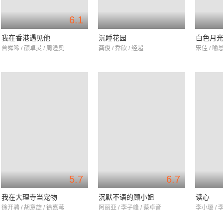
6.1
我在香港遇见他
沉睡花园
白色月
曾舜晞 / 颜卓灵 / 周澄奥
龚俊 / 乔欣 / 经超
宋佳 / 喻
5.7
6.7
我在大理寺当宠物
沉默不语的顾小姐
读心
徐开骋 / 胡意旋 / 徐嘉苇
阿丽亚 / 李子峰 / 蔡卓音
李小璐 / 