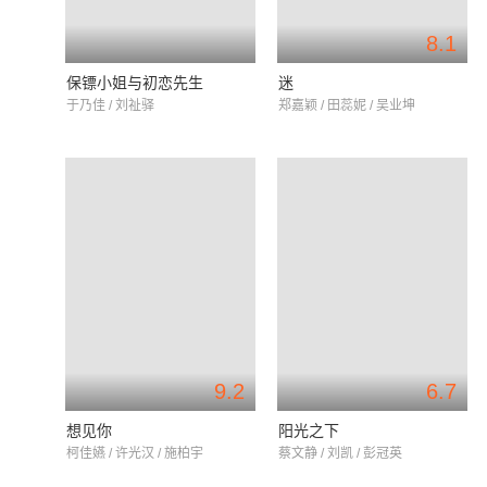
8.1
保镖小姐与初恋先生
迷
于乃佳 / 刘祉驿
郑嘉颖 / 田蕊妮 / 吴业坤
9.2
6.7
想见你
阳光之下
柯佳嬿 / 许光汉 / 施柏宇
蔡文静 / 刘凯 / 彭冠英