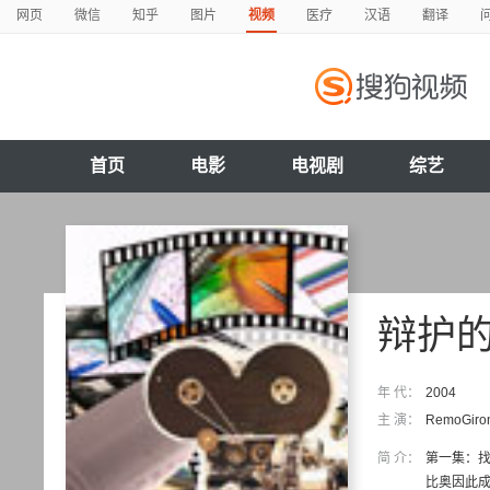
网页
微信
知乎
图片
视频
医疗
汉语
翻译
首页
电影
电视剧
综艺
辩护
年 代：
2004
主 演：
RemoGiro
简 介：
第一集：找
比奥因此成