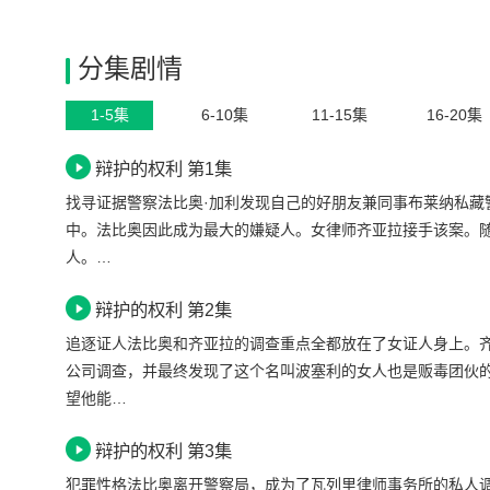
分集剧情
1-5集
6-10集
11-15集
16-20集
辩护的权利 第1集
找寻证据警察法比奥·加利发现自己的好朋友兼同事布莱纳私藏
中。法比奥因此成为最大的嫌疑人。女律师齐亚拉接手该案。
人。…
辩护的权利 第2集
追逐证人法比奥和齐亚拉的调查重点全都放在了女证人身上。
公司调查，并最终发现了这个名叫波塞利的女人也是贩毒团伙
望他能…
辩护的权利 第3集
犯罪性格法比奥离开警察局，成为了瓦列里律师事务所的私人调