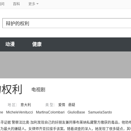
问问
百科
更多
动漫
健康
的权利
电视剧
地 区：
意大利
类 型：
爱情
悬疑
ne
MicheleVenitucci
MartinaColombari
GiulioBase
SamuelaSardo
寻证据 警察法比奥·加利发现自己的好朋友兼同事布莱纳私藏警方缴获的毒品，他劝
为最大的嫌疑人。女律师齐亚拉接手该案。随着调查的深入，她发现了很多疑点，其中