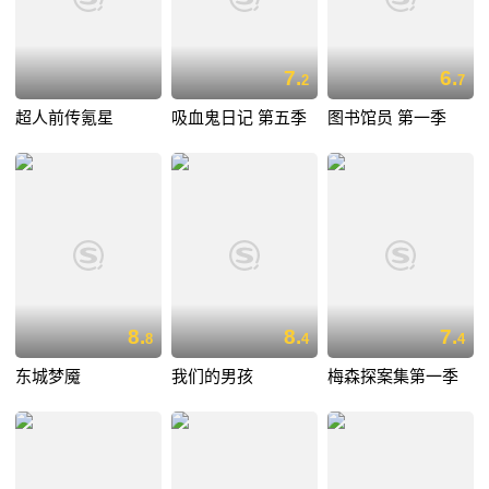
7.
6.
2
7
超人前传氪星
吸血鬼日记 第五季
图书馆员 第一季
8.
8.
7.
8
4
4
东城梦魇
我们的男孩
梅森探案集第一季