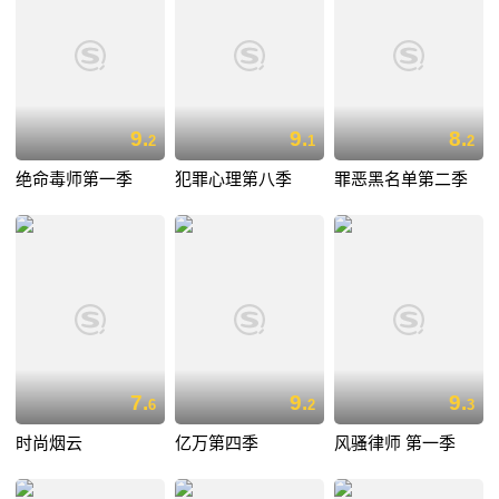
9.
9.
8.
2
1
2
绝命毒师第一季
犯罪心理第八季
罪恶黑名单第二季
7.
9.
9.
6
2
3
时尚烟云
亿万第四季
风骚律师 第一季