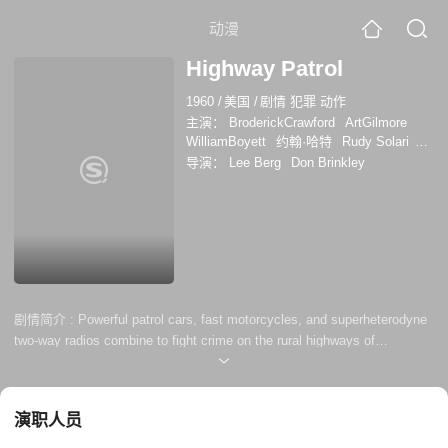
动漫
Highway Patrol
1960
/
美国
/
剧情 犯罪 动作
主演：
BroderickCrawford
ArtGilmore
WilliamBoyett
约翰·哈特
Rudy Solari
Helene Hatch
Glen Gordon
唐·C·哈维
导演：
Lee Berg
Don Brinkley
理查德·德文
博比·沃森
保罗·卡瓦纳
保
罗·理查兹
Dale Van Sickel
剧情简介 :
Powerful patrol cars, fast motorcycles, and superheterodyne
two-way radios combine to fight crime on the rural highways of
America's wide open spaces.
演职人员