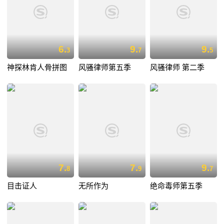
6.
9.
9.
3
7
5
神探林肯人骨拼图
风骚律师第五季
风骚律师 第二季
7.
7.
9.
8
9
7
目击证人
无所作为
绝命毒师第五季