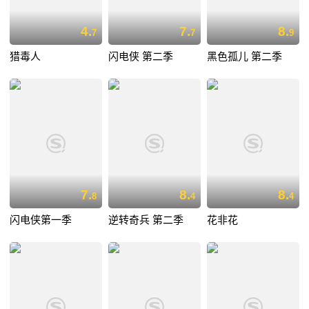
4.
7.
8.
7
7
9
猎毒人
闪电侠 第二季
黑色孤儿 第二季
7.
8.
8.
8
4
4
闪电侠第一季
逆转奇兵 第二季
花非花