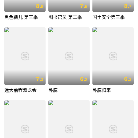
8.
7.
8.
8
6
7
黑色孤儿 第三季
图书馆员 第二季
国土安全第三季
7.
6.
6.
3
2
3
远大前程双龙会
卧底
卧底归来