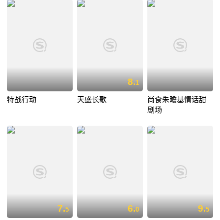
8.
1
特战行动
天盛长歌
尚食朱瞻基情话甜
剧场
7.
6.
9.
5
0
5