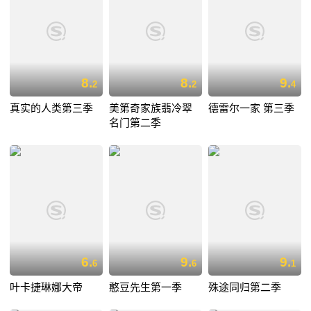
8.
8.
9.
2
2
4
真实的人类第三季
美第奇家族翡冷翠
德雷尔一家 第三季
名门第二季
6.
9.
9.
6
6
1
叶卡捷琳娜大帝
憨豆先生第一季
殊途同归第二季