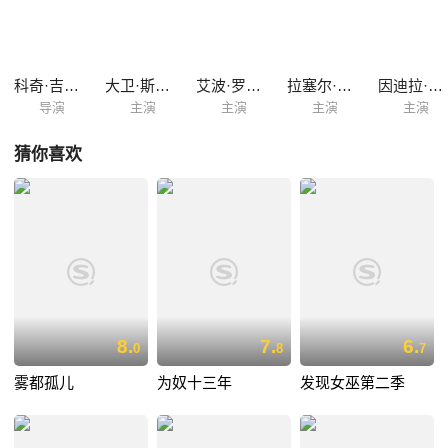
隐藏在这幢公寓里的惊天秘密，真相之下，没有无辜者，千丝万缕的事件
之中，每个人都在自己的深渊里不断挣扎。
科奇·吉尔佐
大卫·斯瑞弗
艾波·罗丝·雷瓦
拉塞尔·托维
因迪拉·瓦玛
导演
主演
主演
主演
主演
猜你喜欢
8.
7.
6.
0
8
7
雾都孤儿
为奴十三年
发现女巫第二季