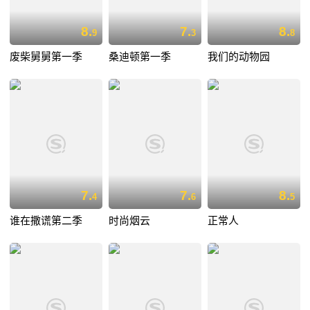
8.
7.
8.
9
3
8
废柴舅舅第一季
桑迪顿第一季
我们的动物园
7.
7.
8.
4
6
5
谁在撒谎第二季
时尚烟云
正常人