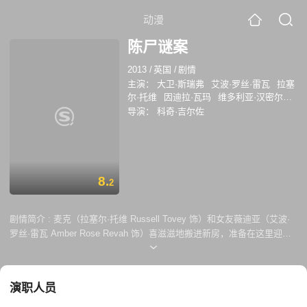
动漫
陈尸谜案
2013
/
英国
/
剧情
主演：
大卫·斯瑞弗
艾波·罗丝·雷瓦
拉塞
尔·托维
因迪拉·瓦玛
维多利亚·汉密尔顿
斯蒂文·麦金托什
阿历克斯·阿诺
Simon
导演：
科奇·吉尔佐
Scardifield
齐吉·希思
杰西卡·古宁
8.
2
剧情简介 :
麦克（拉塞尔·托维 Russell Tovey 饰）和女友薇迪亚（艾波·
罗丝·雷瓦 Amber Rose Revah 饰）喜滋滋地搬进新房，准备在这里迎接
两人爱情的结晶，没想到，阁楼里的一具无名尸体令两人陷入了复杂而纠
葛的案情之中。 没有人知道这具尸体的身份为何，亦没有人知道她究竟为
何会在此，探长莱恩（大卫·斯瑞弗 David Threlfall 饰）退休在即，宝刀未
演职人员
老的他接下了这个扑朔迷离的案子。没有线索，没有动机，没有现场，莱
恩该如何拨开这重重迷雾，找到真相？随着调查的深入，莱恩意外发现了