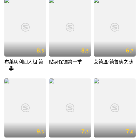
8.
8.
6.
5
5
7
布莱切利四人组 第
贴身保镖第一季
艾德温·德鲁德之谜
二季
9.
7.
7.
6
3
6