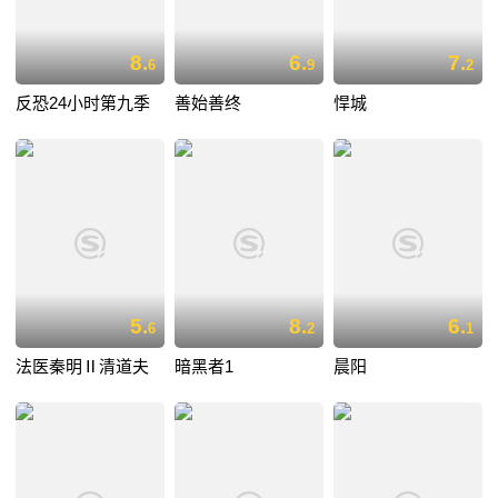
8.
6.
7.
6
9
2
反恐24小时第九季
善始善终
悍城
5.
8.
6.
6
2
1
法医秦明Ⅱ清道夫
暗黑者1
晨阳