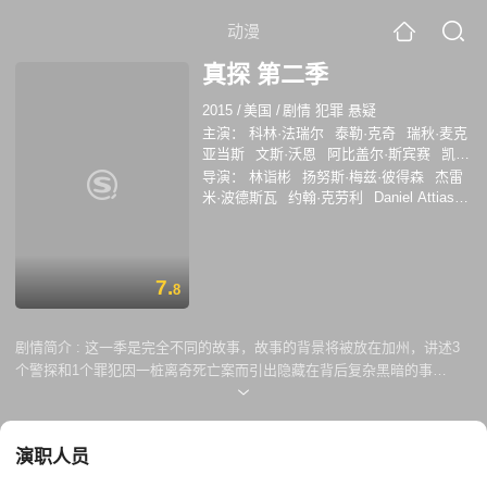
动漫
真探 第二季
2015
/
美国
/
剧情 犯罪 悬疑
主演：
科林·法瑞尔
泰勒·克奇
瑞秋·麦克
亚当斯
文斯·沃恩
阿比盖尔·斯宾赛
凯利
·蕾莉
迈克尔·埃尔比
莱文·兰宾
马特·巴
导演：
林诣彬
扬努斯·梅兹·彼得森
杰雷
特格里亚
罗尼·吉恩·贝尔维斯
W·厄尔·布
米·波德斯瓦
约翰·克劳利
Daniel Attias
朗
洛丽塔·大卫多维奇
詹姆斯·弗莱恩
李
Miguel Sapochnik
尼克·皮佐拉托
升熙
亚德里亚霍纳
安迪·麦肯济
克里斯
蒂安·坎贝尔
阿莱克斯·费尔南德斯
加布
里埃尔·鲁纳
7.
8
剧情简介 :
这一季是完全不同的故事，故事的背景将被放在加州，讲述3
个警探和1个罪犯因一桩离奇死亡案而引出隐藏在背后复杂黑暗的事
实。
演职人员