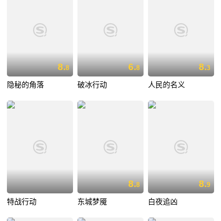
8.
6.
8.
8
8
3
隐秘的角落
破冰行动
人民的名义
8.
8.
8
9
特战行动
东城梦魇
白夜追凶