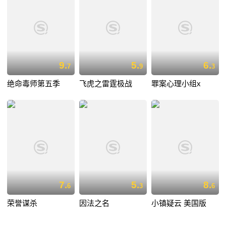
9.
5.
6.
7
9
3
绝命毒师第五季
飞虎之雷霆极战
罪案心理小组x
7.
5.
8.
6
3
6
荣誉谋杀
因法之名
小镇疑云 美国版