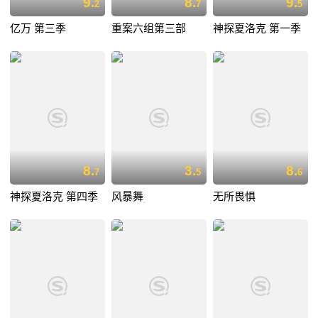
9.
8.
9.
2
7
5
亿万 第三季
重案六组第三部
神探夏洛克 第一季
8.
3.
8.
7
5
6
神探夏洛克 第四季
风暴舞
无所畏惧