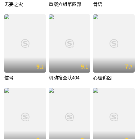
无妄之灾
重案六组第四部
骨语
9.
9.
7.
2
1
7
信号
机动搜查队404
心理追凶