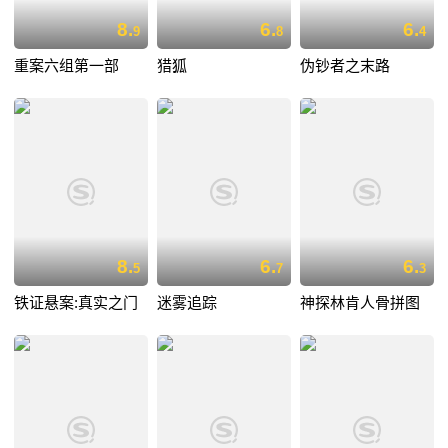
8.
6.
6.
9
8
4
重案六组第一部
猎狐
伪钞者之末路
8.
6.
6.
5
7
3
铁证悬案:真实之门
迷雾追踪
神探林肯人骨拼图