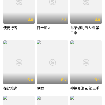
8.
7.
8.
5
8
5
使徒行者
目击证人
布莱切利四人组 第
二季
6.
6.
9.
0
7
1
在劫难逃
冷案
神探夏洛克 第三季