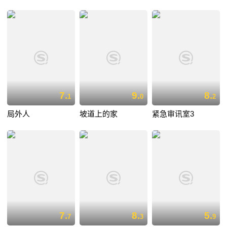
7.
9.
8.
1
0
2
局外人
坡道上的家
紧急审讯室3
7.
8.
5.
7
3
9