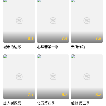
8.
7.
7.
3
6
9
城市的边缘
心理罪第一季
无所作为
7.
9.
8.
1
2
2
唐人街探案
亿万第四季
越狱 第五季