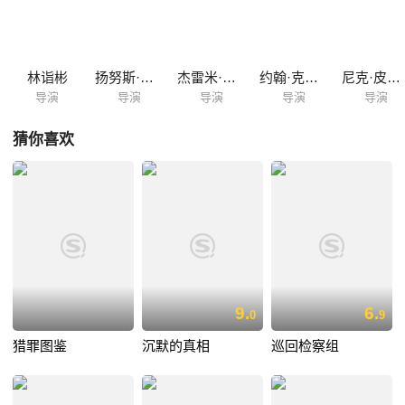
林诣彬
扬努斯·梅兹·彼得森
杰雷米·波德斯瓦
约翰·克劳利
尼克·皮佐拉托
导演
导演
导演
导演
导演
猜你喜欢
9.
6.
0
9
猎罪图鉴
沉默的真相
巡回检察组