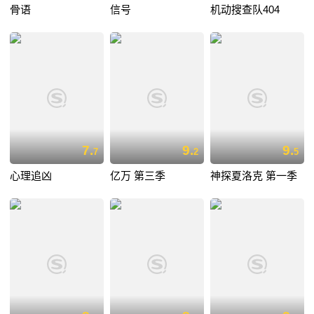
骨语
信号
机动搜查队404
7.
9.
9.
7
2
5
心理追凶
亿万 第三季
神探夏洛克 第一季