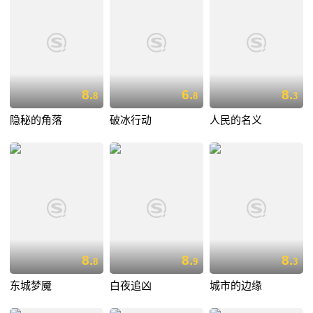
8.
6.
8.
8
8
3
隐秘的角落
破冰行动
人民的名义
8.
8.
8.
8
9
3
东城梦魇
白夜追凶
城市的边缘