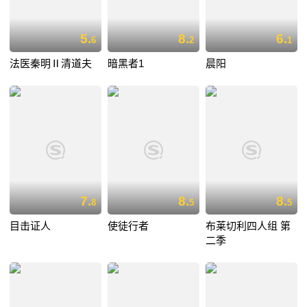
5.
8.
6.
6
2
1
法医秦明Ⅱ清道夫
暗黑者1
晨阳
7.
8.
8.
8
5
5
目击证人
使徒行者
布莱切利四人组 第
二季