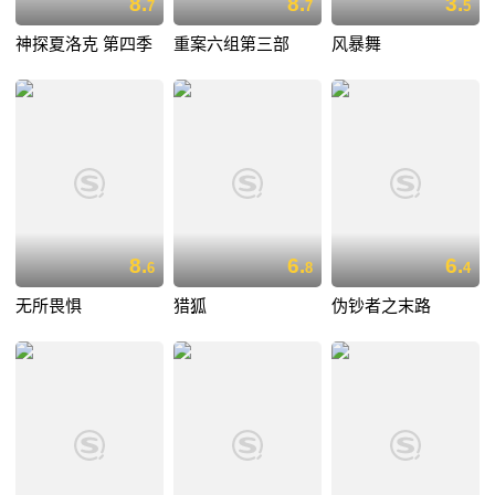
8.
8.
3.
7
7
5
神探夏洛克 第四季
重案六组第三部
风暴舞
8.
6.
6.
6
8
4
无所畏惧
猎狐
伪钞者之末路