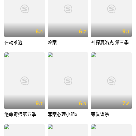
6.
6.
9.
0
7
1
在劫难逃
冷案
神探夏洛克 第三季
9.
6.
7.
7
3
6
绝命毒师第五季
罪案心理小组x
荣誉谋杀