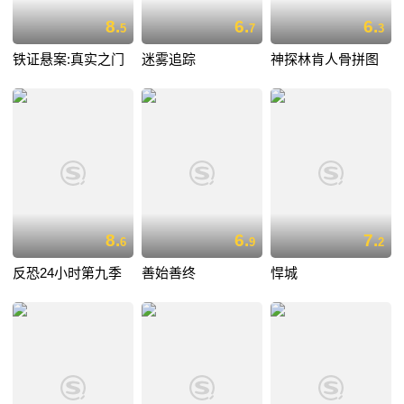
8.
6.
6.
5
7
3
铁证悬案:真实之门
迷雾追踪
神探林肯人骨拼图
8.
6.
7.
6
9
2
反恐24小时第九季
善始善终
悍城