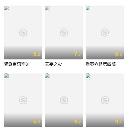
8.
7.
8.
2
7
3
紧急审讯室3
无妄之灾
重案六组第四部
5.
9.
9.
9
2
1