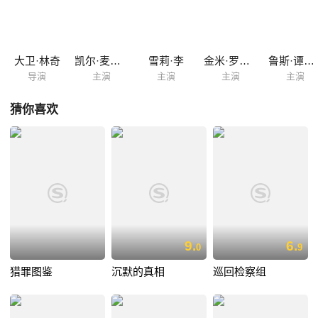
大卫·林奇
凯尔·麦克拉克伦
雪莉·李
金米·罗伯特森
鲁斯·谭柏林
导演
主演
主演
主演
主演
猜你喜欢
9.
6.
0
9
猎罪图鉴
沉默的真相
巡回检察组