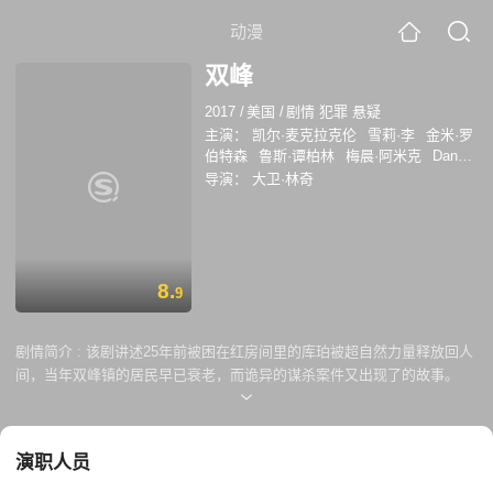
动漫
双峰
2017
/
美国
/
剧情 犯罪 悬疑
主演：
凯尔·麦克拉克伦
雪莉·李
金米·罗
伯特森
鲁斯·谭柏林
梅晨·阿米克
Dana
Ashbrook
雷·怀斯
Grace Zabriskie
埃弗
导演：
大卫·林奇
里特·麦吉尔
Amy Shiels
迈克尔·霍斯
布
兰特·布里斯科
简·亚当斯
凯瑟琳·E·考森
米盖尔·弗尔
马修·里沃德
玛德琳·奇玛
乔·阿德勒
理
8.
9
剧情简介 :
该剧讲述25年前被困在红房间里的库珀被超自然力量释放回人
间，当年双峰镇的居民早已衰老，而诡异的谋杀案件又出现了的故事。
演职人员