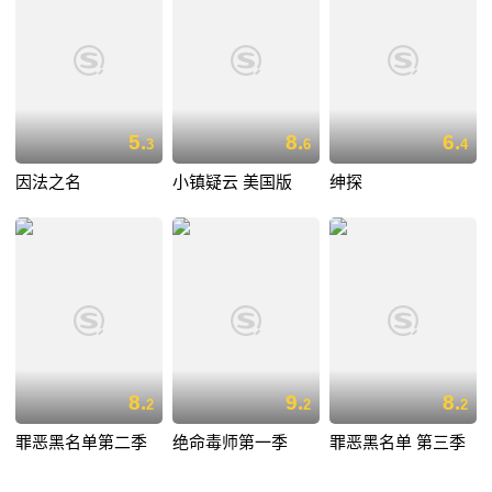
5.
8.
6.
3
6
4
因法之名
小镇疑云 美国版
绅探
8.
9.
8.
2
2
2
罪恶黑名单第二季
绝命毒师第一季
罪恶黑名单 第三季