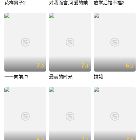
花样男子2
对我而言,可爱的她
放学后福不福2
7.
7.
6.
3
1
1
一一向前冲
最美的时光
嫦娥
6.
7.
7.