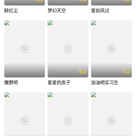
0
4
0
醉红尘
梦幻天空
爱如风过
5.
7.
0
6
撒野吧
星星的房子
加油吧实习生