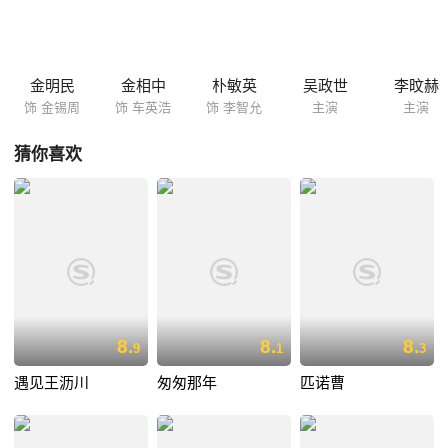
案子让他坐立不安，在实习律师李智允的鼓励下，金石柱决心站到CHA的
对立面，清洗他前半生所书写的污垢……
金明民
金相中
朴敏英
吴政世
李旼赫
饰 金锡周
饰 车英浩
饰 李智允
主演
主演
猜你喜欢
8.
8.
8.
9
1
3
遇见王沥川
匆匆那年
匹诺曹