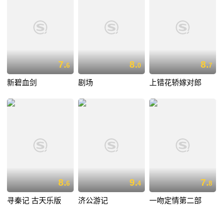
7.
8.
8.
6
0
7
新碧血剑
剧场
上错花轿嫁对郎
8.
9.
7.
6
4
8
寻秦记 古天乐版
济公游记
一吻定情第二部