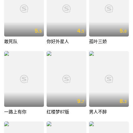
5.
4.
5.
5
5
0
敢死队
你好外星人
孤叶三娇
9.
8.
7
3
一路上有你
红楼梦87版
男人不醉