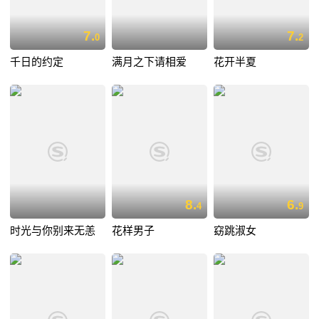
7.
7.
0
2
千日的约定
满月之下请相爱
花开半夏
8.
6.
4
9
时光与你别来无恙
花样男子
窈跳淑女