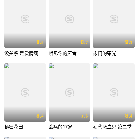
8.
8.
9.
5
7
1
没关系,是爱情啊
听见你的声音
家门的荣光
8.
7.
8.
4
6
4
秘密花园
会痛的17岁
初代吸血鬼 第二季