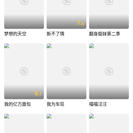
7.
6
梦想的天空
新不了情
翻身姐妹第二季
5.
7
我的亿万面包
我为车狂
喵喵汪汪