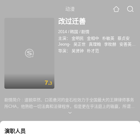
动漫
改过迁善
2014
/
韩国
/
剧情
主演：
金明民
金相中
朴敏英
蔡贞安
Jeong-
吴正世
真理翰
李旼赫
安善英
金允瑞
李文贞
金浩昌
李锡九
蔡贞安
导演：
吴贤钟
朴才范
7.
3
剧情简介 :
道貌岸然、口若悬河的金石柱效力于全国最大的王牌律师事务
所CHA，他熟稔一切法典和法律程序，但是更在乎法庭上的输赢，所谓的
正义和人性根本就不是他所关心的东西。对他来说，弱者似乎是这个世界
上最不必要的存在，金钱、荣誉和权力才是他所追求的。谁知在某次收购
竞标的关键日子，金石柱却遭遇了一场严重车祸。侥幸逃生的他失去了许
演职人员
多记忆，而法律学识幸运地没有一同丧失。令人惊讶的是，他的铁石心肠
似乎在车祸中被撞得粉碎，转而对弱者报以同情。 此前在CHA所经受的