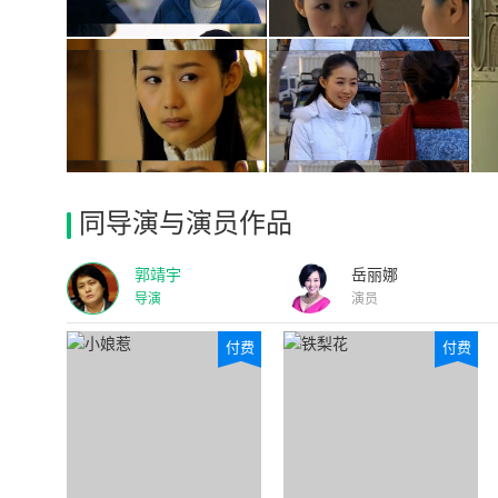
同导演与演员作品
郭靖宇
岳丽娜
导演
演员
付费
付费