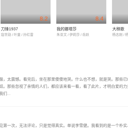
8.2
8.4
刀锋1937
我的娜塔莎
大秧歌
寇世勋 / 叶童 / 孙红雷
朱亚文 / 伊莉莎 / 岳跃
杨志刚 / 
酸，太震憾。看完后，坐在那里傻傻地哭。什么也不想，就是哭。那些已
奴。那些忽视了亲情的人们，都应该来看一看，看了此片，才明白爱的力
...
见第一次，无法评论，只是觉得真实。单说李雪健。我看到的是一个朴实