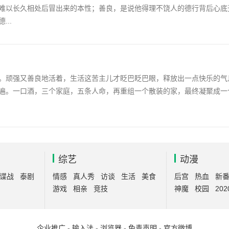
难以长久相处后冒出来的本性；善良，是说他得理不饶人的德行背后心底
..
。顽强又善良地活着，生活这苦主儿才眨巴眨巴眼，释放出一点快乐的气
遍。一口酒，三个家庭，五条人命，再重组一个散装的家，最终凝聚成一
综艺
动漫
谍战
泰剧
情感
真人秀
访谈
生活
美食
后宫
热血
新
游戏
相亲
竞技
神魔
校园
202
企业推广
-
输入法
-
浏览器
-
免责声明
-
官方微博