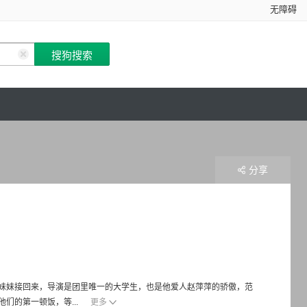
无障碍
分享
妹妹接回来，导演是团里唯一的大学生，也是他爱人赵萍萍的骄傲，范
们的第一顿饭，等...
更多