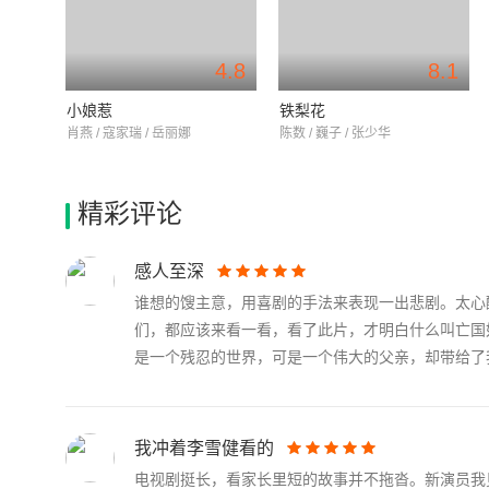
4.8
8.1
小娘惹
铁梨花
肖燕 / 寇家瑞 / 岳丽娜
陈数 / 巍子 / 张少华
精彩评论
感人至深
谁想的馊主意，用喜剧的手法来表现一出悲剧。太心
们，都应该来看一看，看了此片，才明白什么叫亡国
是一个残忍的世界，可是一个伟大的父亲，却带给了我们
我冲着李雪健看的
电视剧挺长，看家长里短的故事并不拖沓。新演员我