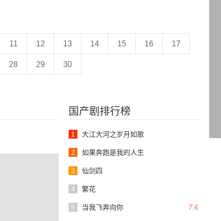
11
12
13
14
15
16
17
28
29
30
国产剧排行榜
1
大江大河之岁月如歌
2
如果奔跑是我的人生
3
仙剑四
4
繁花
5
当我飞奔向你
7.6