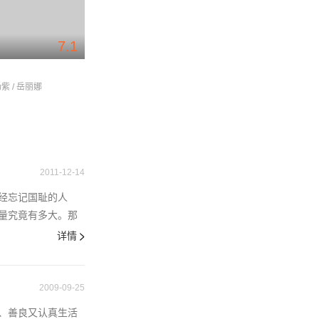
7.1
2.5
娘道
美丽人生
杨紫 / 岳丽娜
岳丽娜 / 于毅 / 张少华
李雪健 / 吴越 / 黄海
2011-12-14
经忘记国耻的人
量究竟有多大。那
详情
2009-09-25
、善良又认真生活