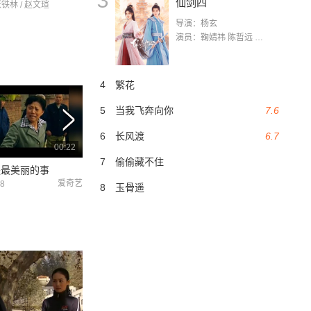
3
仙剑四
张铁林 / 赵文瑄
导演：杨玄
演员：鞠婧祎 陈哲远 茅子俊 毛晓慧 王媛可 张志浩 林枫松 张帆（演员）
4
繁花
5
当我飞奔向你
7.6
6
长风渡
6.7
00:22
00:17
7
偷偷藏不住
是最美丽的事
活着就是最美丽的事
活着就是最美丽的
爱奇艺
爱奇艺
18
2021-11-18
2021-11-13
8
玉骨遥