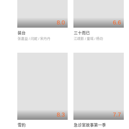
8.0
6.6
装台
三十而已
张嘉益 / 闫妮 / 宋丹丹
江疏影 / 童瑶 / 杨玏
8.3
7.7
雪豹
急诊室故事第一季