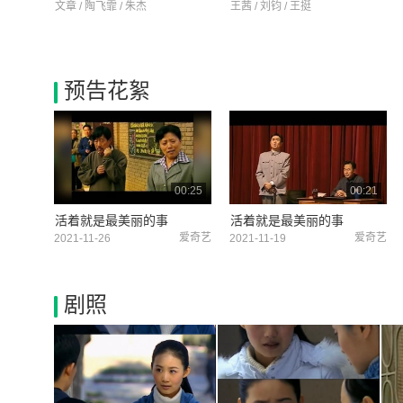
文章 / 陶飞霏 / 朱杰
王茜 / 刘钧 / 王挺
预告花絮
00:25
00:21
活着就是最美丽的事
活着就是最美丽的事
爱奇艺
爱奇艺
2021-11-26
2021-11-19
剧照