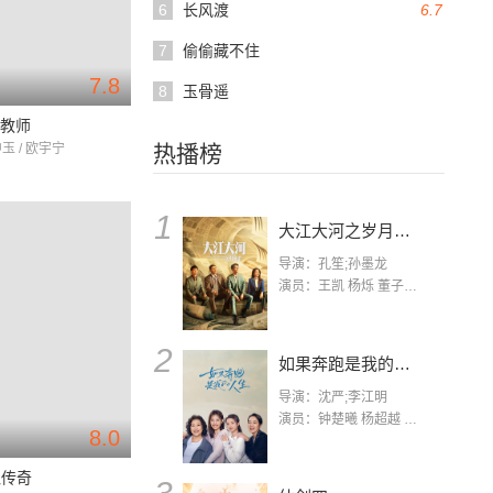
6
长风渡
6.7
7
偷偷藏不住
7.8
8
玉骨遥
级教师
中玉 / 欧宇宁
热播榜
1
大江大河之岁月如歌
导演：孔笙;孙墨龙
演员：王凯 杨烁 董子健 杨采钰 张佳宁 练练 林栋甫 房子斌
2
如果奔跑是我的人生
导演：沈严;李江明
演员：钟楚曦 杨超越 许娣 陈小艺 侯雯元 宋洋 王宥钧 李添诺
8.0
魂传奇