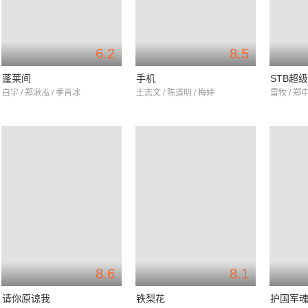
6.2
8.5
蓬莱间
手机
STB超
白宇 / 郑湫泓 / 季肖冰
王志文 / 陈道明 / 梅婷
雷牧 / 郑
8.6
8.1
请你原谅我
铁梨花
护国军