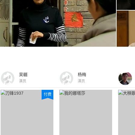
吴樾
杨梅
演员
演员
付费