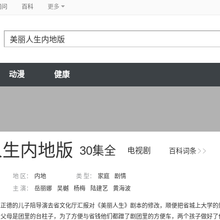
问问
百科
更多
动漫
健康
人生内地版
30集全
电视剧
百科词条
地 区：
内地
类 型：
家庭
剧情
主 演：
岳丽娜
吴樾
杨梅
陆建艺
黄海波
伍正德的儿子陪导演去省文化厅汇报对《美丽人生》剧本的修改，顺便把省城上大学的
父母是团里的台柱子，为了方便与省钱他们都蹭了剧团里的方便车，两个孩子做好了他