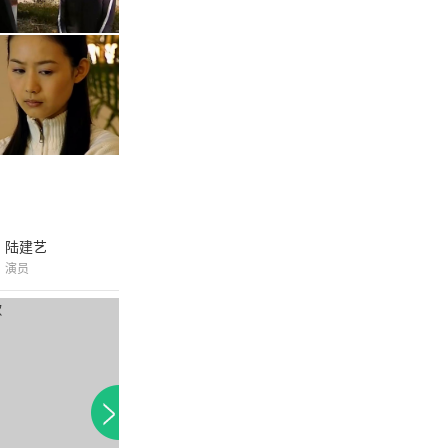
陆建艺
演员
付费