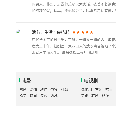
的男人。朴实，是说他总是说大实话，衣着不着调也
的纯粹的蛋；认真，不必多说了，嘴滑嘴刁斗有他，德.
活着，生活才会精彩
在迷茫困苦的日子里，苦难是一道又一道的人生浪花
度大二十年，把剧团一家四口人的悲欢离合给唱了个
水写出美丽人生。 演员选得真好！团副啊...
电影
电视剧
喜剧
爱情
动作
恐怖
科幻
偶像剧
古装
抗日
欧美
韩国
港台
内地
美剧
韩剧
杨洋