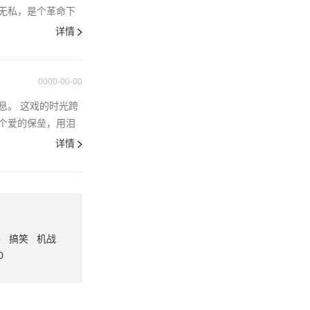
无私，是个革命下
详情
0000-00-00
息。 这戏的时光跨
个爱的保垒，用泪
详情
番
搞笑
机战
0