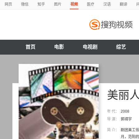
网页
微信
知乎
图片
视频
医疗
汉语
翻译
首页
电影
电视剧
综艺
美丽
年 代：
2008
导 演：
郭靖宇
简 介：
剧团美工
月，范阳的