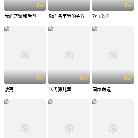
3.
5.
4
4
我的亲爹和后爸
你的名字我的姓氏
欢乐颂2
4.
8.
8.
7
1
6
激荡
赵氏孤儿案
国家命运