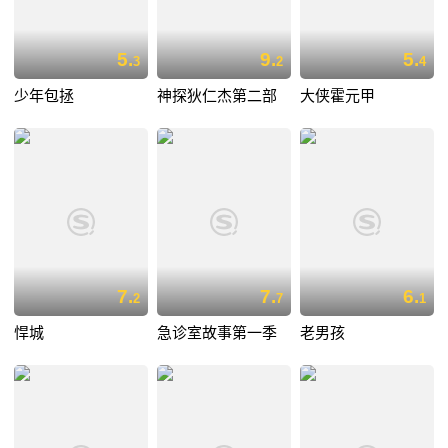
5.
9.
5.
3
2
4
少年包拯
神探狄仁杰第二部
大侠霍元甲
7.
7.
6.
2
7
1
悍城
急诊室故事第一季
老男孩