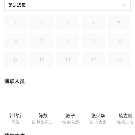
1
2
3
4
5
6
7
8
9
10
11
12
13
14
15
演职人员
郭靖宇
陈数
巍子
张少华
杨志刚
导演
饰 铁梨花(徐凤志)
饰 赵元庚
饰 老太太
饰 张吉安