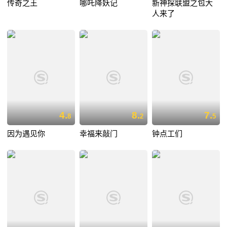
传奇之王
哪吒降妖记
新神探联盟之包大
人来了
4.
8.
7.
8
2
5
因为遇见你
幸福来敲门
钟点工们