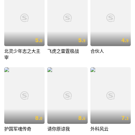
5.
5.
4.
0
9
9
北灵少年志之大主
飞虎之雷霆极战
合伙人
宰
8.
8.
7.
0
6
3
护国军魂传奇
请你原谅我
外科风云