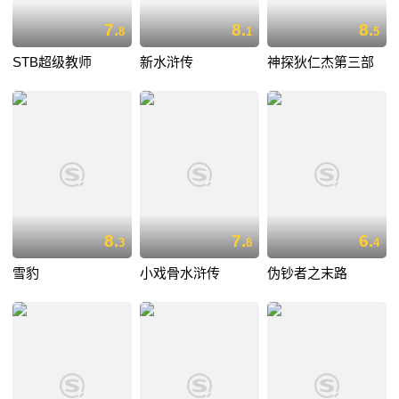
7.
8.
8.
8
1
5
STB超级教师
新水浒传
神探狄仁杰第三部
8.
7.
6.
3
8
4
雪豹
小戏骨水浒传
伪钞者之末路