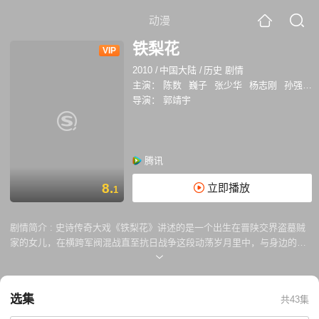
动漫
铁梨花
VIP
2010
/
中国大陆
/
历史 剧情
主演：
陈数
巍子
张少华
杨志刚
孙强
史
导演：
郭靖宇
腾讯
8.
立即播放
1
剧情简介 :
史诗传奇大戏《铁梨花》讲述的是一个出生在晋陕交界盗墓贼
家的女儿，在横跨军阀混战直至抗日战争这段动荡岁月里中，与身边的亲
人、爱人、朋友甚至仇敌共同演绎的一段传奇岁月，先后与几个男人间的
爱恨纠葛，以及她从一个普通人家女儿、到军阀家的姨太太、再到坚定抗
日的民族志士的心路历程。
选集
共43集