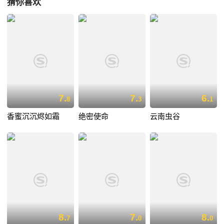
猜你喜欢
7.
7.
6.
8
3
1
香蜜沉沉烬如霜
绝密使命
云南虫谷
8.
7.
8.
7
0
0