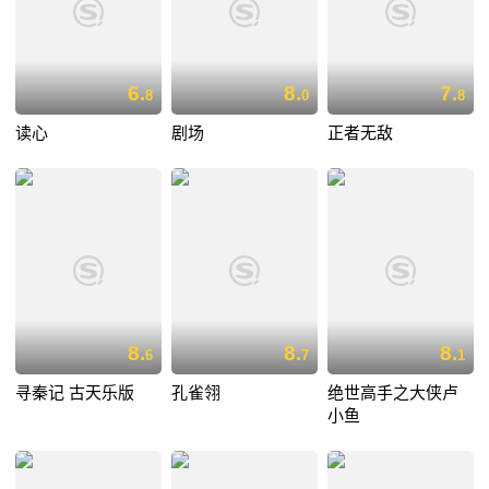
6.
8.
7.
8
0
8
读心
剧场
正者无敌
8.
8.
8.
6
7
1
寻秦记 古天乐版
孔雀翎
绝世高手之大侠卢
小鱼