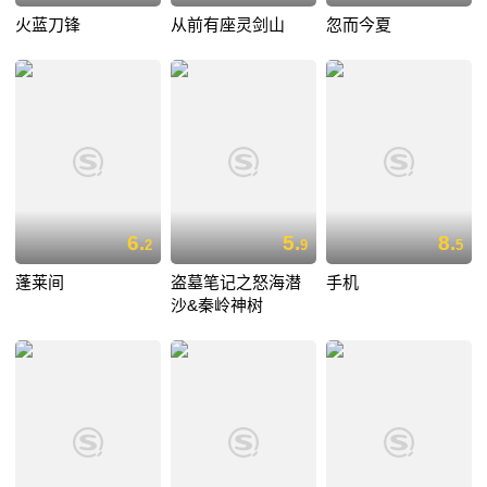
火蓝刀锋
从前有座灵剑山
忽而今夏
6.
5.
8.
2
9
5
蓬莱间
盗墓笔记之怒海潜
手机
沙&秦岭神树