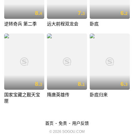
8.
7.
6.
4
3
2
逆转奇兵 第二季
远大前程双龙会
卧底
8.
8.
6.
3
1
3
国家宝藏之觐天宝
隋唐英雄传
卧底归来
匣
-
-
首页
免责
用户反馈
© 2026 SOGOU.COM