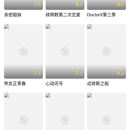
7.
9.
8.
9
3
9
亲密姐妹
续倒数第二次恋爱
DoctorX第三季
7.
7.
6.
5
1
3
熟女正青春
心动讯号
忒修斯之船