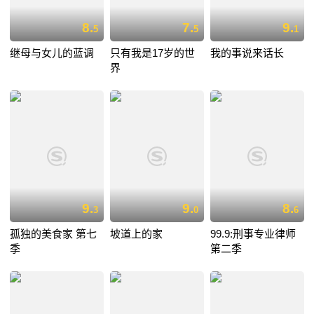
8.
7.
9.
5
5
1
继母与女儿的蓝调
只有我是17岁的世
我的事说来话长
界
9.
9.
8.
3
0
6
孤独的美食家 第七
坡道上的家
99.9:刑事专业律师
季
第二季