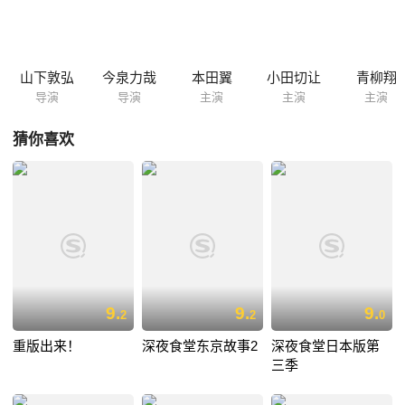
山下敦弘
今泉力哉
本田翼
小田切让
青柳翔
导演
导演
主演
主演
主演
猜你喜欢
9.
9.
9.
2
2
0
重版出来！
深夜食堂东京故事2
深夜食堂日本版第
三季