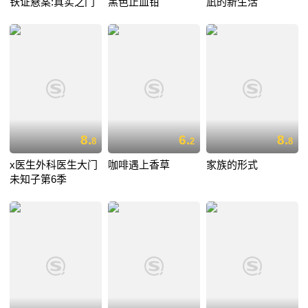
铁证悬案:真实之门
黑色止血钳
凪的新生活
8.
6.
8.
8
2
8
x医生外科医生大门
咖啡遇上香草
家族的形式
未知子第6季