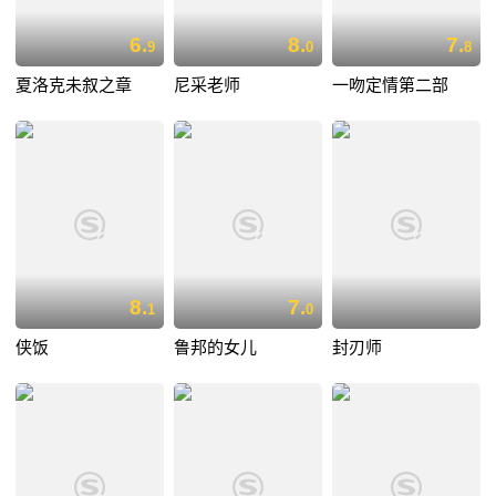
6.
8.
7.
9
0
8
夏洛克未叙之章
尼采老师
一吻定情第二部
8.
7.
1
0
侠饭
鲁邦的女儿
封刃师