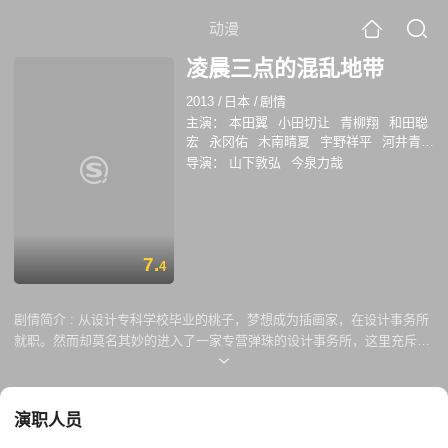
动漫
凌晨三点的混乱地带
2013
/
日本
/
剧情
主演：
本田翼
小田切让
青柳翔
和田聪
宏
永冈佑
木南晴夏
宇野祥平
河井青
叶
藤本泉
导演：
山下敦弘
今泉力哉
7.
4
剧情简介 :
从设计专科学校毕业的桃子，梦想成为插画家，在设计事务所
就职。然而却莫名其妙的进入了一家专营弹珠的设计事务所，这里充斥着
烟味，还有各种奇怪变态的人存在，而且深夜三点还在全体绝赞工作
中……经常去的男友家已经变成了睡觉的地方，这样下去不行，现在的订
单做完绝对要辞职！
演职人员