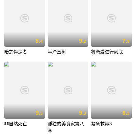
8.
9.
7.
4
2
9
暗之伴走者
半泽直树
将恋爱进行到底
9.
9.
8.
5
3
5
非自然死亡
孤独的美食家第八
紧急救命3
季