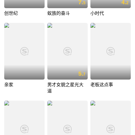
7.
4.
5
2
创世纪
蚁族的奋斗
小时代
5.
7
亲家
男才女貌之星光大
老板这点事
道