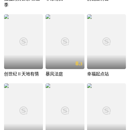
季
8.
3
创世纪Ⅱ天地有情
暴风法庭
幸福起点站