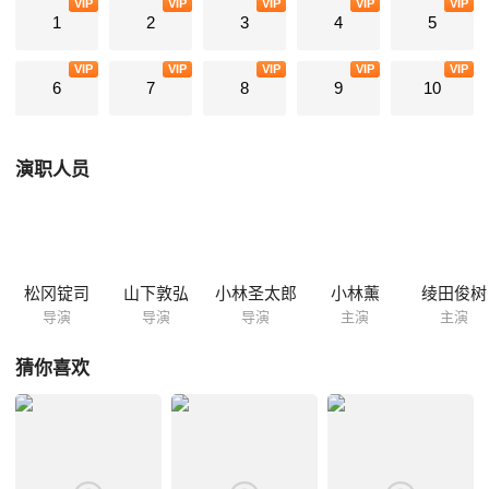
VIP
VIP
VIP
VIP
VIP
1
2
3
4
5
VIP
VIP
VIP
VIP
VIP
6
7
8
9
10
演职人员
松冈锭司
山下敦弘
小林圣太郎
小林薰
绫田俊树
导演
导演
导演
主演
主演
猜你喜欢