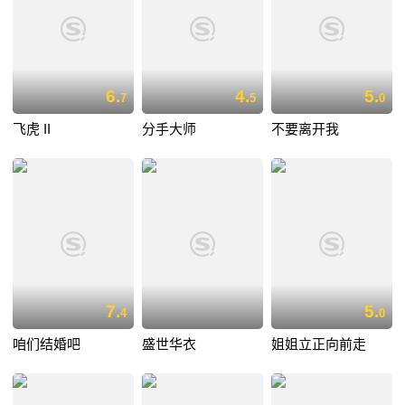
6.
4.
5.
7
5
0
飞虎 II
分手大师
不要离开我
7.
5.
4
0
咱们结婚吧
盛世华衣
姐姐立正向前走