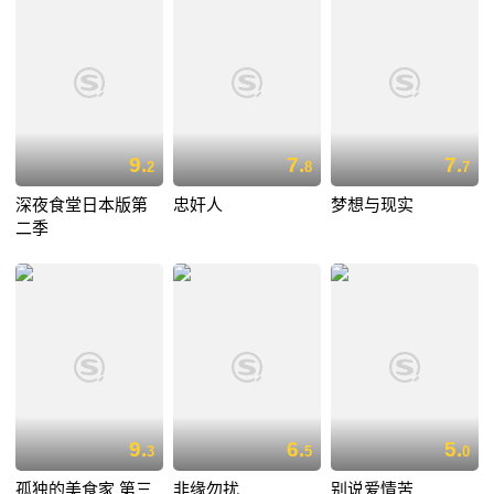
9.
7.
7.
2
8
7
深夜食堂日本版第
忠奸人
梦想与现实
二季
9.
6.
5.
3
5
0
孤独的美食家 第三
非缘勿扰
别说爱情苦