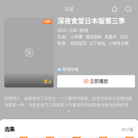
动漫
深夜食堂日本版第三季
VIP
2014
/
日本
/
剧情
主演：
小林薰
绫田俊树
松重丰
光石研
导演：
松冈锭司
山下敦弘
小林圣太郎
哔哩哔哩
9.
立即播放
0
剧情简介 :
本剧讲述了发生在一个小餐馆的故事，这里的菜单只有猪肉酱
汤套餐一种，但是老板可以根据客人的要求利用现有食材做出各种料理，
来小餐馆的有各式各样的客人，有黑社会份子，有没名气的演员，还有上
班族和OL三人组等等，老板通过与客人交谈，讲述着一个个充满人情味的
故事。
选集
共10集