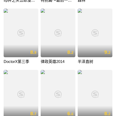
sp井之头五郎漫长
特别篇～最后一食
森林
的一天
濑户内出差篇
8.
8.
9.
9
2
2
DoctorX第三季
律政英雄2014
半泽直树
8.
6.
8.
7
6
2