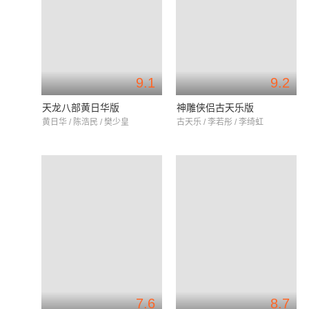
9.1
9.2
天龙八部黄日华版
神雕侠侣古天乐版
黄日华 / 陈浩民 / 樊少皇
古天乐 / 李若彤 / 李绮虹
7.6
8.7