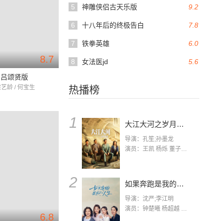
5
神雕侠侣古天乐版
9.2
6
十八年后的终极告白
7.8
7
铁拳英雄
6.0
8.7
8
女法医jd
5.6
湖吕颂贤版
梁艺龄 / 何宝生
热播榜
1
大江大河之岁月如歌
导演：孔笙;孙墨龙
演员：王凯 杨烁 董子健 杨采钰 张佳宁 练练 林栋甫 房子斌
2
如果奔跑是我的人生
导演：沈严;李江明
演员：钟楚曦 杨超越 许娣 陈小艺 侯雯元 宋洋 王宥钧 李添诺
6.8