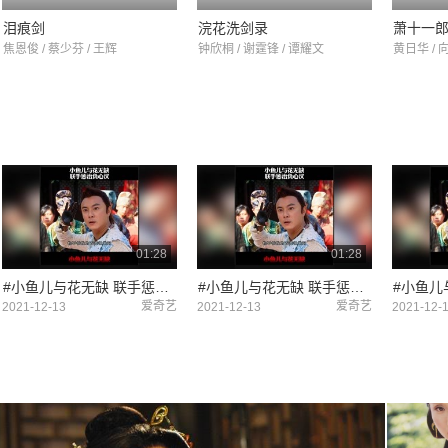
泪痕剑
浣花洗剑录
萧十一
焦恩俊 / 蔡少芬 / 王辉
钟欣桐 / 谢霆锋 / 谭耀文
黄日华 / 
01:28
01:28
#小鱼儿与花无缺 联手惩罚负心汉 #快手娱乐星熠计划第五期 #冬日影娱大作战
#小鱼儿与花无缺 联手惩罚负心汉 #快手娱乐星熠计划第五期 #冬日影娱大作战
爱奇艺
爱奇艺
2021-12-13
2021-12-13
2021-12-