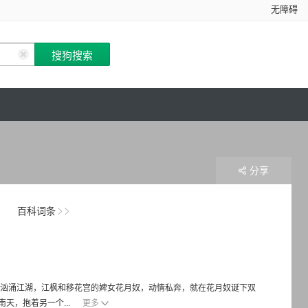
无障碍
分享
百科词条
汹涌江湖，江枫和移花宫的婢女花月奴，动情私奔，就在花月奴诞下双
天，抱着另一个...
更多