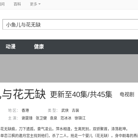
问问
百科
更多
动漫
健康
儿与花无缺
更新至40集/共45集
电视剧
地 区：
香港
类 型：
武侠
古装
主 演：
谢霆锋
张卫健
袁泉
范冰冰
徐锦江
，花无缺痕，刀下遗孤，豪气凌云。萍水相逢，生离死别，双骄聚首，涤荡乾坤。 
单恋江枫的邀月宫主找到他们，杀了二人，抢走一个婴儿（花无缺）。身中剧毒的燕南