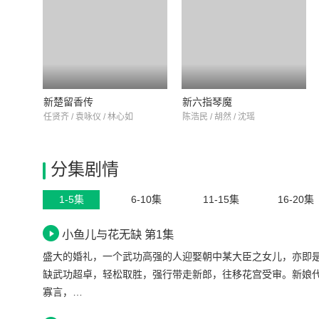
新楚留香传
新六指琴魔
任贤齐 / 袁咏仪 / 林心如
陈浩民 / 胡然 / 沈瑶
分集剧情
1-5集
6-10集
11-15集
16-20集
小鱼儿与花无缺 第1集
盛大的婚礼，一个武功高强的人迎娶朝中某大臣之女儿，亦即
缺武功超卓，轻松取胜，强行带走新郎，往移花宫受审。新娘
寡言，…