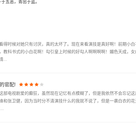
下于五恶，青出于蓝。
看得时候对她只有讨厌，真的太坏了。现在来看演技是真好啊！前期小白
，教科书式的小白花啊！勾引皇上时候的好勾人啊啊啊啊！媚色天成，女
..
的官配!
这部电视剧爱的癫狂，虽然现在记忆有点模糊了，但是我依然不会忘记这
锋和张卫健，因为当时分不清演技什么的我就不说了，但是一袭白衣的花
..