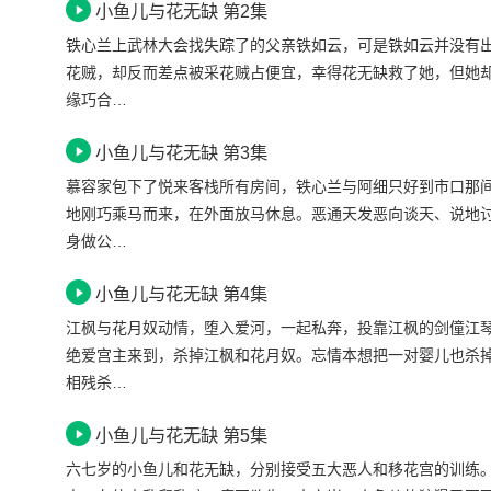
小鱼儿与花无缺 第2集
铁心兰上武林大会找失踪了的父亲铁如云，可是铁如云并没有
花贼，却反而差点被采花贼占便宜，幸得花无缺救了她，但她
缘巧合…
小鱼儿与花无缺 第3集
慕容家包下了悦来客栈所有房间，铁心兰与阿细只好到市口那
地刚巧乘马而来，在外面放马休息。恶通天发恶向谈天、说地
身做公…
小鱼儿与花无缺 第4集
江枫与花月奴动情，堕入爱河，一起私奔，投靠江枫的剑僮江
绝爱宫主来到，杀掉江枫和花月奴。忘情本想把一对婴儿也杀
相残杀…
小鱼儿与花无缺 第5集
六七岁的小鱼儿和花无缺，分别接受五大恶人和移花宫的训练