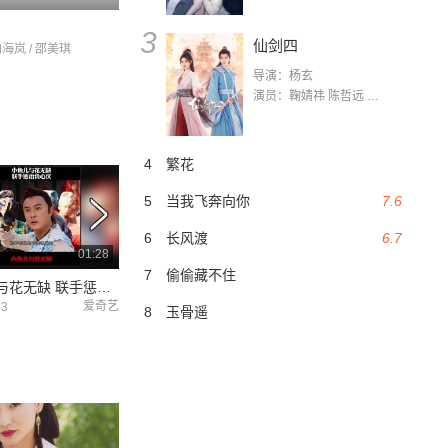
郎
3
仙剑四
向海岚 / 邵美琪
导演：杨玄
演员：鞠婧祎 陈哲远 茅子俊 毛晓慧 王媛可 张志浩 林枫松 张帆（演员）
4
繁花
5
当我飞奔向你
7.6
6
长风渡
6.7
01:28
01:29
7
偷偷藏不住
#小鱼儿与花无缺 联手惩罚负心汉
女人好不容易生下一对双胞胎男孩，没想到下一秒就天人永隔了 #小鱼儿与花无缺
爱奇艺
爱奇艺
13
2021-12-13
2021-12-13
8
玉骨遥