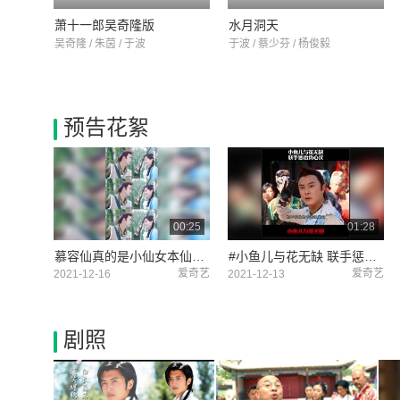
萧十一郎吴奇隆版
水月洞天
吴奇隆 / 朱茵 / 于波
于波 / 蔡少芬 / 杨俊毅
预告花絮
00:25
01:28
慕容仙真的是小仙女本仙了#小鱼儿与花无缺
#小鱼儿与花无缺 联手惩罚负心汉 #快手娱乐星熠计划第五期 #冬日影娱大作战
爱奇艺
爱奇艺
2021-12-16
2021-12-13
剧照