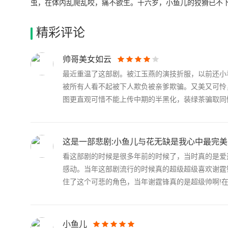
虫，在体内乱爬乱咬，痛不欲生。十六岁，小鱼儿的狡猾已不
精彩评论
帅哥美女如云
最近重温了这部剧。被江玉燕的演技折服，以前还小
被所有人看不起被下人欺负被亲爹欺骗。又美又可怜
图更直观可惜不能上传中期的半黑化，装绿茶骗取同情.
这是一部悲剧:小鱼儿与花无缺是我心中最完美
看这部剧的时候是很多年前的时候了，当时真的是爱
感动。当年这部剧流行的时候真的超级超级喜欢谢霆
住了这个可悲的角色，当年谢霆锋真的是超级帅啊!在.
小鱼儿