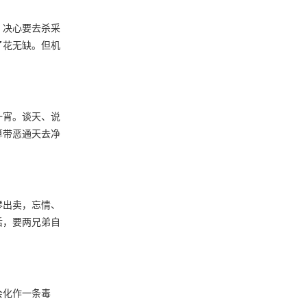
，决心要去杀采
了花无缺。但机
一宵。谈天、说
算带恶通天去净
琴出卖，忘情、
后，要两兄弟自
会化作一条毒