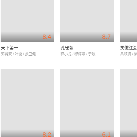
8.4
8.7
天下第一
孔雀翎
笑傲江
郭晋安 / 叶璇 / 张卫健
释小龙 / 穆婷婷 / 于波
吕颂贤 / 
8.2
6.1