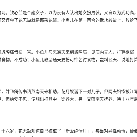
出现。铁心兰是个蠢女子，以为没有人认出她女扮男装，又自以为武功高
却又误会了花无缺就是那采花贼。小鱼儿在第一回合的武功较量上，败给
间城隍庙借宿一宵。小鱼儿与恶通天来到城隍庙，见庙内无人，打算歇宿
讨食物，不成功；小鱼儿教恶通天要扮可怜乞讨食物，岂料谈天、说地打
琴，并飞鸽传书请燕南天来相助。花月奴诞下一对儿子，但两夫妇惨被江
掉，但绝爱不忍，便想出把其中一婴养大，另一交燕南天抚养，待十八年
。十六岁，花无缺知道自己被植了「断爱绝情丹」，每当对异性动情，便