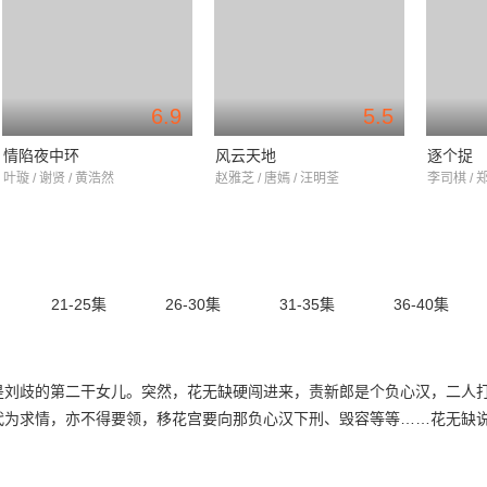
6.9
5.5
情陷夜中环
风云天地
逐个捉
叶璇 / 谢贤 / 黄浩然
赵雅芝 / 唐嫣 / 汪明荃
李司棋 / 
21-25集
26-30集
31-35集
36-40集
是刘歧的第二干女儿。突然，花无缺硬闯进来，责新郎是个负心汉，二人
代为求情，亦不得要领，移花宫要向那负心汉下刑、毁容等等……花无缺