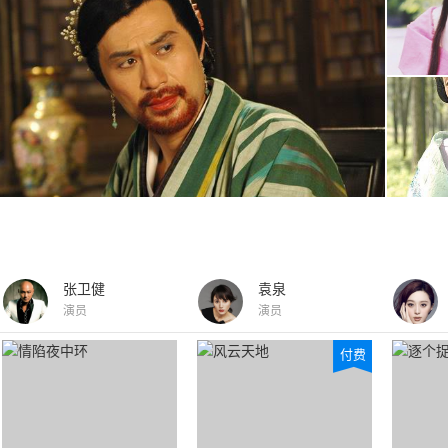
张卫健
袁泉
演员
演员
付费