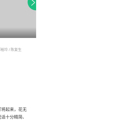
7.1
A计划
大唐双龙传之长生
郑裕玲 / 陈复生
张卫健 / 谭耀文 / 钟欣潼
方力申 / 陈国坤 / 司
打将起来，花无
说话十分精简、