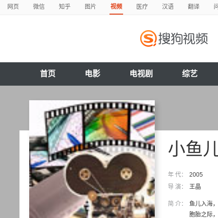
网页
微信
知乎
图片
视频
医疗
汉语
翻译
首页
电影
电视剧
综艺
小鱼
年 代：
2005
导 演：
王晶
简 介：
鱼儿入海
胞胎之际，