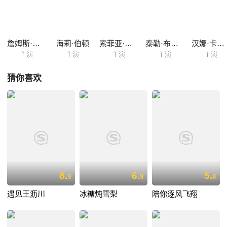
爱河；布鲁克与母亲矛盾激化，对爱情和家庭失望的她想要领养一个孩
子；而海莉和纳森之间也出现了感情问题，更糟糕的是，丹（Dan）从监
狱出来了…… 林赛在她和卢卡斯的婚礼上悔婚了，因为她觉得卢卡斯真正
爱的人是佩顿。第五季的最后，卢卡斯拿起了电话。他打给谁？他向谁求
詹姆斯·拉夫尔提
海莉·伯顿
索菲亚·布什
泰勒·布莱克威尔
汉娜·卡苏拉卡
婚？是林赛，佩顿，还是布...
主演
主演
主演
主演
主演
猜你喜欢
8.
6.
5.
9
9
8
遇见王沥川
冰糖炖雪梨
陪你逐风飞翔