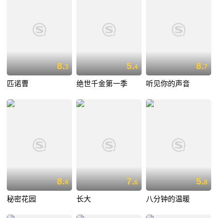
8.
5.
8.
3
4
7
匹诺曹
绝世千金第一季
听见你的声音
8.
7.
5.
4
6
8
秘密花园
长大
八分钟的温暖