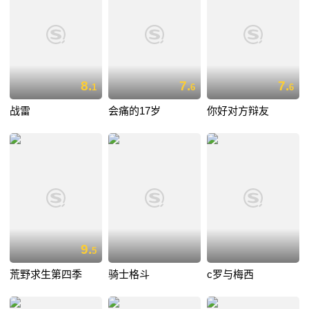
8.
7.
7.
1
6
6
战雷
会痛的17岁
你好对方辩友
9.
5
荒野求生第四季
骑士格斗
c罗与梅西