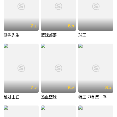
7.
6.
1
9
游泳先生
篮球部落
球王
7.
6.
8.
2
2
4
越过山丘
热血篮球
特工卡特 第一季