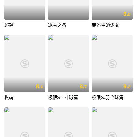
6.
0
超越
冰雪之名
穿盔甲的少女
8.
8.
9.
6
7
2
棋魂
极限S - 排球篇
极限S:羽毛球篇