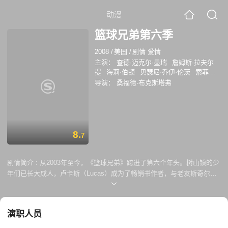
动漫
篮球兄弟第六季
2008
/
美国
/
剧情 爱情
主演：
查德·迈克尔·墨瑞
詹姆斯·拉夫尔
提
海莉·伯顿
贝瑟尼·乔伊·伦茨
索菲亚·
布什
阿什莉·里卡兹
泰勒·布莱克威尔
汉
导演：
桑福德·布克斯塔弗
娜·卡苏拉卡
8.
7
剧情简介 :
从2003年至今，《篮球兄弟》跨进了第六个年头。树山镇的少
年们已长大成人，卢卡斯（Lucas）成为了畅销书作者，与老友斯奇尔斯
（Skills）一起执教高中母校的篮球队；布鲁克（Brooke）成为了知名设
计师，拥有自己的品牌和时尚杂志；佩顿（Peyton）离开唱片公司，决心
开创自己的事业，海莉（Haley）也在她的鼓励下，决定重拾旧日的梦
演职人员
想；而纳森（Nathan）终于克服心魔，重新站了起来。 可生活永远不会
一帆风顺，佩顿依然爱着卢卡斯，但卢卡斯与编辑林赛（Lindsey）坠入