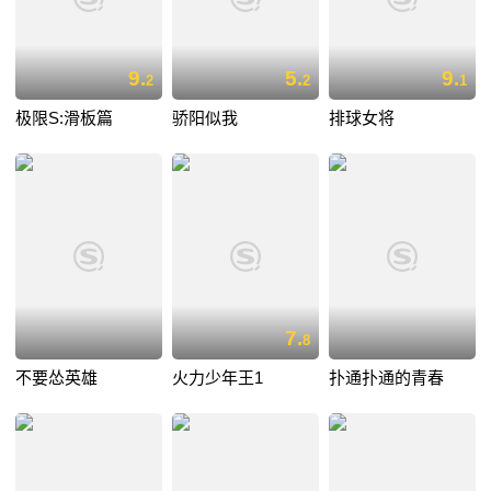
9.
5.
9.
2
2
1
极限S:滑板篇
骄阳似我
排球女将
7.
8
不要怂英雄
火力少年王1
扑通扑通的青春