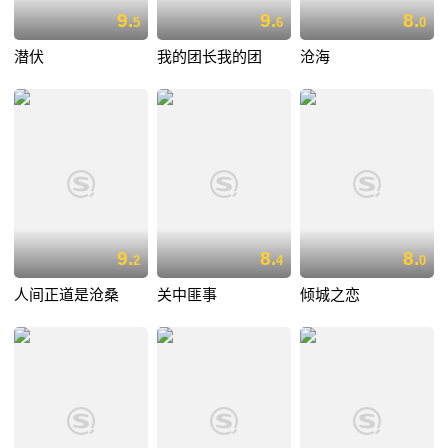
9.
9.
8.
5
6
0
潜伏
我的团长我的团
沧海
9.
8.
8.
2
4
0
人间正道是沧桑
关中匪事
倾城之恋