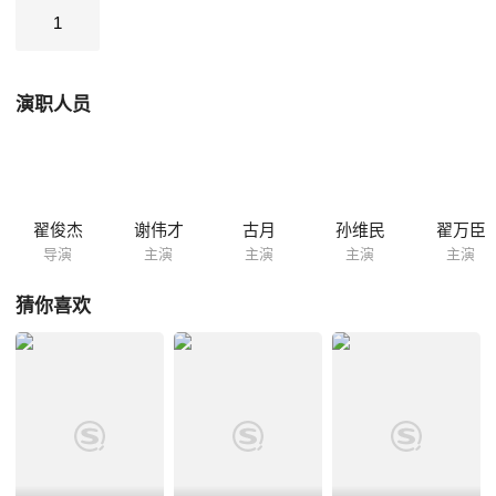
1
演职人员
翟俊杰
谢伟才
古月
孙维民
翟万臣
导演
主演
主演
主演
主演
猜你喜欢