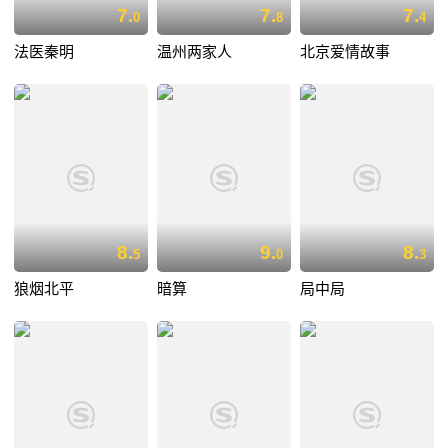
7.
7.
7.
0
8
4
法医秦明
温州两家人
北京爱情故事
8.
9.
8.
5
0
3
狼烟北平
暗算
局中局