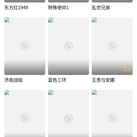
东方红1949
特殊使命1
乱世兄弟
7.
9
济南战役
蓝色三环
王贵与安娜