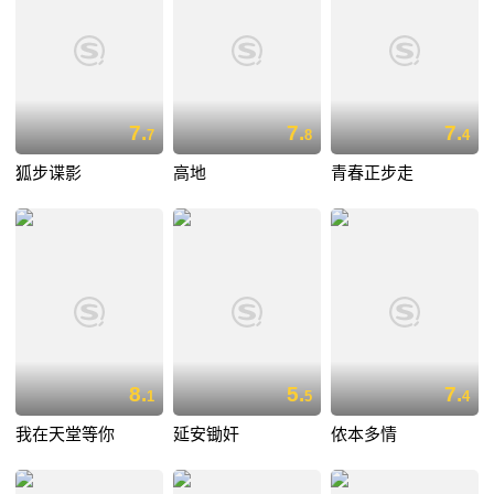
7.
7.
7.
7
8
4
狐步谍影
高地
青春正步走
8.
5.
7.
1
5
4
我在天堂等你
延安锄奸
侬本多情