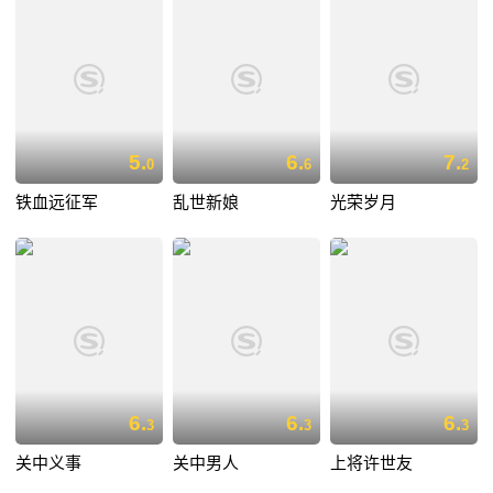
5.
6.
7.
0
6
2
铁血远征军
乱世新娘
光荣岁月
6.
6.
6.
3
3
3
关中义事
关中男人
上将许世友