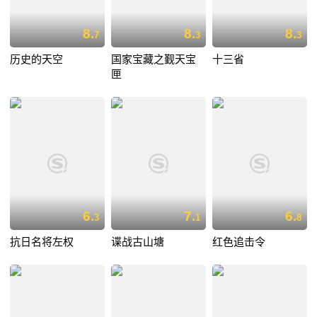
8.
8.
8.
7
3
3
历史的天空
国家宝藏之觐天宝
十三省
匣
6.
7.
6.
3
1
8
抗日名将左权
谍战古山塘
红色追击令