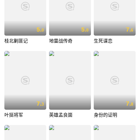
5.
5.
7.
0
0
6
桂北剿匪记
地雷战传奇
生死谍恋
7.
7.
3
8
叶挺将军
英雄孟良崮
身份的证明