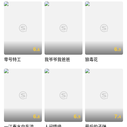
6.
6.
6
9
零号特工
我爷爷我爸爸
狼毒花
6.
6.
7.
8
9
4
一江春水向东流
人间情缘
最后的子弹