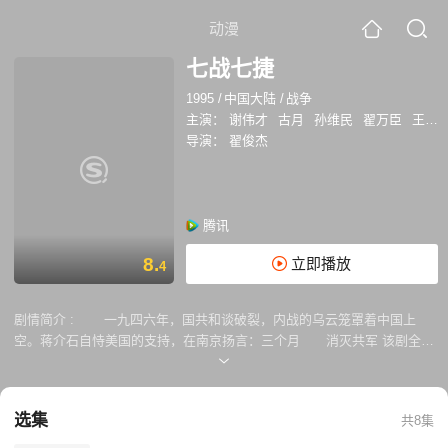
动漫
七战七捷
1995
/
中国大陆
/
战争
主演：
谢伟才
古月
孙维民
翟万臣
王伍福
导演：
翟俊杰
腾讯
8.
立即播放
4
剧情简介 :
一九四六年，国共和谈破裂，内战的乌云笼罩着中国上
空。蒋介石自恃美国的支持，在南京扬言：三个月 消灭共军 该剧全方
位地展示了以军事战略家粟裕同志为首的我军指战员，在老区人民的大力
支持下 ，面对大兵压境的严峻形势，以三万之军，迎战十二万美械装
备的蒋军，歼敌五万余人，获取苏中七战 七捷的伟大胜利，再现了我
选集
共8集
党我军老一辈无产阶级革命家、军事家的风采和情操。同时还将两个最司
令 部的对垒与谋略，真实而生动地展现在我们面前。