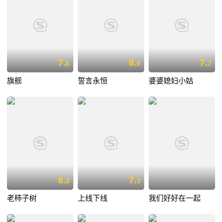
7.
8.
7.
6
0
7
旗舰
誓言永恒
婆婆媳妇小姑
8.
7.
0
3
老柿子树
上线下线
我们好好在一起