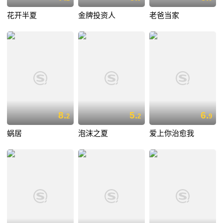
花开半夏
金牌投资人
老爸当家
8.
5.
6.
2
2
9
蜗居
泡沫之夏
爱上你治愈我