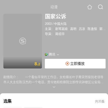
动漫
国家公诉
2003
/
中国大陆
主演：
斯琴高娃
高明
吕凉
陈逸恒
郭凯敏
导演：
蒋绍华
腾讯
8.
立即播放
2
剧情简介 :
一个看似平常的工作日，女检察长叶子菁突然接到老领导
市人大主任陈汉杰的一个电话，责令她和检察院立即传讯钟楼区公安局副
局长王小峰。此前，检察院已就王小峰收受赃车、涉黄护黑一案，按市人
大的要求作了调查，但由于王小峰是公安局长江正流的连襟，而江正流又
是陈汉杰的昔日对手、现任常务副省长王长恭提起来的干部，所以叶子菁
选集
共35集
特别谨慎，亲自督办此案，想尽量避免误会。不料，检察人员执行任务时
才知道，这时，王小峰正带着警车堵在陈汉杰家门口，准备拘捕陈汉杰的