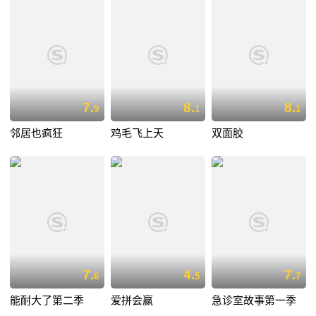
7.
8.
8.
9
1
1
邻居也疯狂
鸡毛飞上天
双面胶
7.
4.
7.
6
5
7
能耐大了第二季
爱拼会赢
急诊室故事第一季