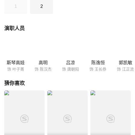
儿子陈小沐。公安、检察双方形成对峙，事情变 得复杂起来，干警们
1
2
对陈汉杰大为不满。叶子菁私下也认为陈汉杰做得有些过分，当晚找到陈
汉杰家里，想婉转劝一下自己的老领导
演职人员
斯琴高娃
高明
吕凉
陈逸恒
郭凯敏
饰 叶子菁
饰 陈汉杰
饰 唐朝阳
饰 王长恭
饰 江正流
猜你喜欢