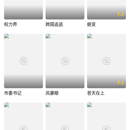
7.
8
权力界
跨国追逃
蜕变
7.
9
市委书记
风暴眼
苍天在上