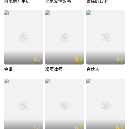
落地请开手机
北京爱情故事
会痛的17岁
8.
5.
4.
5
3
9
金婚
精英律师
合伙人
7.
6.
6.
2
9
0