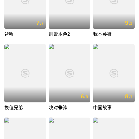
7.
9.
7
1
背叛
刑警本色2
我本英雄
6.
8.
0
1
换位兄弟
决对争锋
中国故事