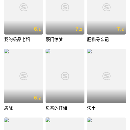
6.
7.
7.
1
2
2
我的极品老妈
豪门惊梦
肥猫寻亲记
6.
2
房战
母亲的忏悔
沃土