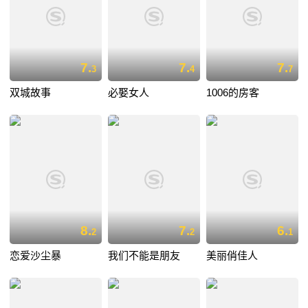
7.
7.
7.
3
4
7
双城故事
必娶女人
1006的房客
8.
7.
6.
2
2
1
恋爱沙尘暴
我们不能是朋友
美丽俏佳人