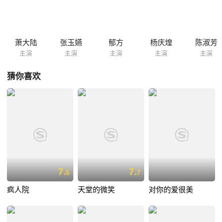
萧大陆
张玉嬿
郁方
杨庆煌
陈淑芳
主演
主演
主演
主演
主演
猜你喜欢
7.
7.
6
7
疯人院
天堂的微笑
对你的爱很美