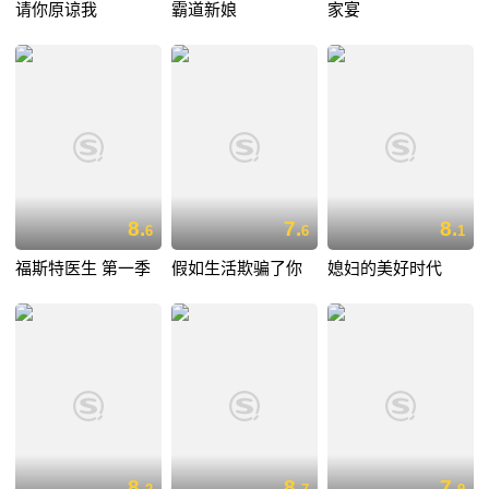
请你原谅我
霸道新娘
家宴
8.
7.
8.
6
6
1
福斯特医生 第一季
假如生活欺骗了你
媳妇的美好时代
8.
8.
7.