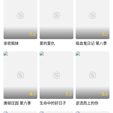
7.
7.
9
7
亲密姐妹
爱的复仇
吸血鬼日记 第八季
9.
7.
5.
4
3
6
唐顿庄园 第六季
生命中的好日子
逆流而上的你