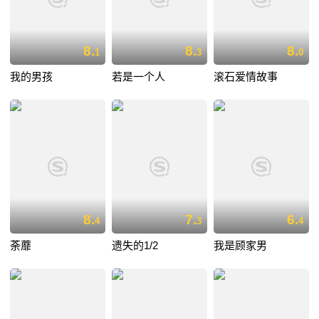
8.
8.
8.
1
3
0
我的男孩
若是一个人
滚石爱情故事
8.
7.
6.
4
3
4
荼蘼
遗失的1/2
我是顾家男