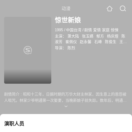
动漫
惊世新娘
1995
/
中国台湾
/
剧情 爱情 家庭 惊悚
主演：
萧大陆
张玉嬿
郁方
杨庆煌
陈
淑芳
崔佩仪
赵永馨
石峰
陈俊生
王小
芬
导演：
陈烈
剧情简介 :
昭和十三年，日据时期的万华大财主林家，因生意上的恩怨被
人咀咒。林家少爷明通第一次娶妻，当晚新娘子就失踪。数年后，明通再
娶秋月也发生一连串灵异事故，所幸秋月死心爱着明通，不为变故离开。
其实林家所有的变故，都是王坤海一手策画，他父亲被明通父亲打击生意
失败，家破人亡。 坤海与林家管家桂嫂及林家养女素兰串通报复林家，并
演职人员
用计抢得林家产业，幸明通的姑姑从日本赶回，带警部大人将林坤海绳之
于法。