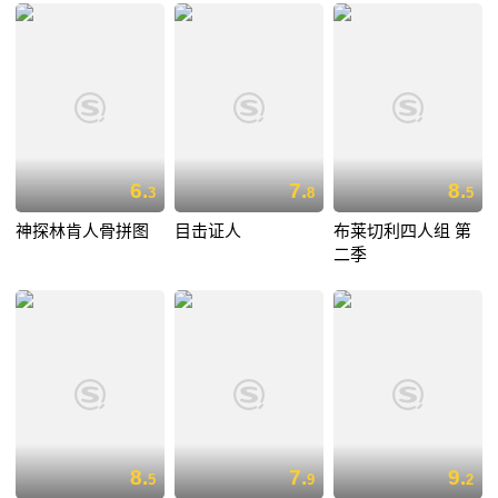
6.
7.
8.
3
8
5
神探林肯人骨拼图
目击证人
布莱切利四人组 第
二季
8.
7.
9.
5
9
2