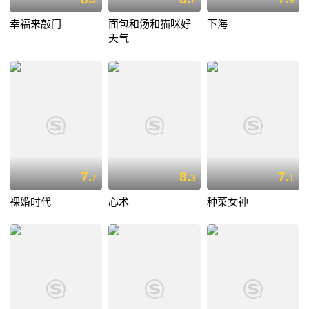
2
7
9
幸福来敲门
面包和汤和猫咪好
下海
天气
7.
8.
7.
7
3
1
裸婚时代
心术
种菜女神