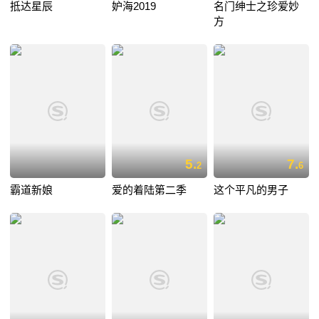
抵达星辰
妒海2019
名门绅士之珍爱妙
方
5.
7.
2
6
霸道新娘
爱的着陆第二季
这个平凡的男子