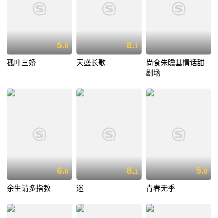
5.
8.
0
1
孤叶三娇
天盛长歌
尚食朱瞻基情话甜
剧场
6.
8.
5.
0
1
0
余生请多指教
迷
青春无季