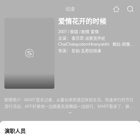
动漫
爱情花开的时候
2007
/
泰国
/
剧情 爱情
主演：
泰莎昂·派索克乔纶
ChaiChatayodomHiranyatithi
赖拉·邦雅
淑
柯尔士艾达·潘恩温
纳彭·普洛姆苏万
导演：
彭拍·瓦奇拉班桌
彭帕克·西里古尔
彭佩特齐·潘功
斯拉潘·
瓦塔纳金达
恰约隆·西岚亚堤迪
纳塔彭·
利亚瓦尼
剧情简介 :
MART是名记者，从曼谷来到清迈体验生活，恰逢举行的节日
游行活动，AFF好美地一边跳着名族舞蹈一边前行，MART看呆了，被她
美貌所吸引，不停地给 AFF拍照。节日活动之后，MART不停地打探AFF
的消息，MART在清迈是住在当地朋友男二号的家里（注：此片中男二号
就是演爱的被告中的男二号）的，而男二号和AFF从小到大就认识的。女
演职人员
主角AFF是清迈当地染布房的大小姐，父亲去世了，只有母亲在世，她和
她母亲生活在一起。一天MART和男二号到男二号朋友家去玩，也就是