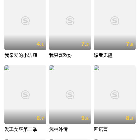
4.
7.
7.
1
3
0
我亲爱的小洁癖
我只喜欢你
媚者无疆
6.
9.
8.
7
6
3
发现女巫第二季
武林外传
匹诺曹