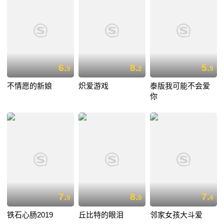
6.
8.
5.
9
2
9
不情愿的新娘
炽爱游戏
泰版我可能不会爱
你
7.
8.
7.
9
0
4
铁石心肠2019
丘比特的眼泪
邻家女孩大斗爱