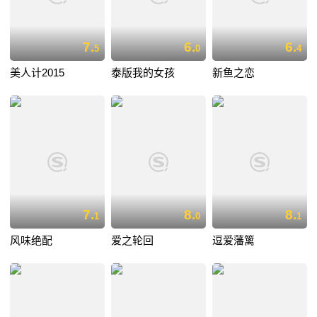
7.
6.
6.
5
0
4
美人计2015
泰版我的女孩
新鱼之恋
7.
8.
8.
1
0
1
风味绝配
爱之轮回
逗爱藩篱