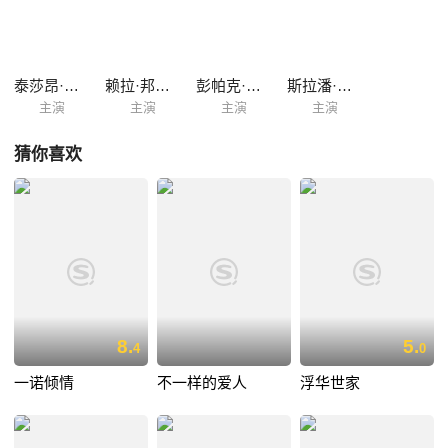
AFF家，MART有一次见到了AFF，之后MART苦追AFF，于是他们聊聊
俩开始了甜蜜的恋爱。清迈当地的女二号十分喜欢 MART，但是男二号十
分喜欢女二号。又逢当地节日，女二号向MART表白，遭到拒绝，男二号
安慰他，于是他们发生了关系，而AFF和MART也发生了关系。之后
泰莎昂·派索克乔纶
赖拉·邦雅淑
彭帕克·西里古尔
斯拉潘·瓦塔纳金达
MART接到信件，要回曼谷了，他对AFF说他会回来的，要她等她。AFF
主演
主演
主演
主演
在家乡天天想MART，又发现自己怀了MART的孩子，于是告别母亲去曼
谷找他。而女二号为了摆脱她继父对她的骚扰和对MART的爱，已经在
猜你喜欢
AFF之前去了曼谷找到MART，住在他的家了。当AFF来到MART家，见
到了女二号，女二号撒谎说她和MART有了孩子，AFF受不了打击，连夜
回到清迈，发现自己的母亲生病死了，遭受双重打击，她想跳崖自杀，结
果男二号站了出来，说愿意娶她和照顾她的孩子，于是他们结婚了。当他
们结婚的消息传给了MART，他十分痛苦，喝了很多酒，女二号就让他误
会她怀了他的孩子。几年后他们的生活又发生了巨大的改变，故事的最后
当然是皆大欢喜。
8.
5.
4
0
一诺倾情
不一样的爱人
浮华世家