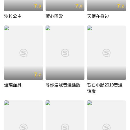
7.
7.
7.
0
0
2
沙粒公主
蒙心匿爱
天使在身边
7.
7
玻璃面具
等你爱我普通话版
铁石心肠2019普通
话版