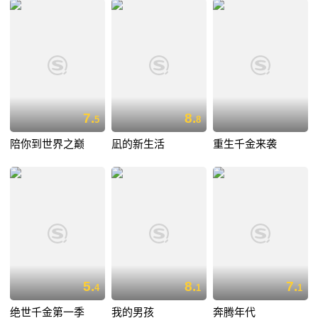
7.
8.
5
8
陪你到世界之巅
凪的新生活
重生千金来袭
5.
8.
7.
4
1
1
绝世千金第一季
我的男孩
奔腾年代