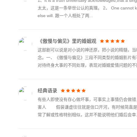
1、It is a truth universally acknowledged,that a
太太，这是一条举世公认的真理。 2、 One cannot know what a m
else will. 跟一个人相处了两...
《傲慢与偏见》里的婚姻观
这部剧可以说是对小说的神还原，把小说的精髓，当
念。一、《傲慢与偏见》三段不同类型的婚姻影片有
对待终身大事的不同处理，表现对婚姻爱情问题的不同.
经典语录
有些人即使没有存心做坏事，可事实上事情仍会做错
害人 假装谦虚往往就是信口开河，有时候简直
常了解或性格特别相似，这并不能说明他们婚后会幸..