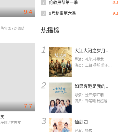
7
伦敦黑帮第一季
8.1
9.4
8
9号秘事第六季
9.1
 陈宝国 / 刘佩琦
热播榜
1
大江大河之岁月如歌
导演：孔笙;孙墨龙
演员：王凯 杨烁 董子健 杨采钰 张佳宁 练练 林栋甫 房子斌
2
如果奔跑是我的人生
导演：沈严;李江明
演员：钟楚曦 杨超越 许娣 陈小艺 侯雯元 宋洋 王宥钧 李添诺
7.7
微笑
3
仙剑四
林予晞 / 方志友
导演：杨玄