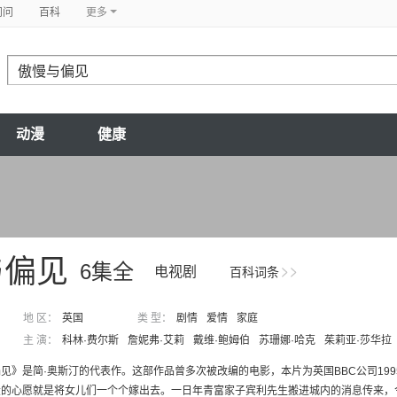
问问
百科
更多
动漫
健康
与偏见
6集全
电视剧
百科词条
地 区：
英国
类 型：
剧情
爱情
家庭
主 演：
科林·费尔斯
詹妮弗·艾莉
戴维·鲍姆伯
苏珊娜·哈克
茱莉亚·莎华拉
见》是简·奥斯汀的代表作。这部作品曾多次被改编的电影，本片为英国BBC公司199
的心愿就是将女儿们一个个嫁出去。一日年青富家子宾利先生搬进城内的消息传来，令班