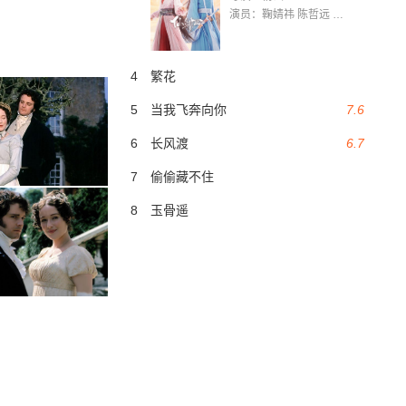
演员：鞠婧祎 陈哲远 茅子俊 毛晓慧 王媛可 张志浩 林枫松 张帆（演员）
4
繁花
5
当我飞奔向你
7.6
6
长风渡
6.7
7
偷偷藏不住
8
玉骨遥