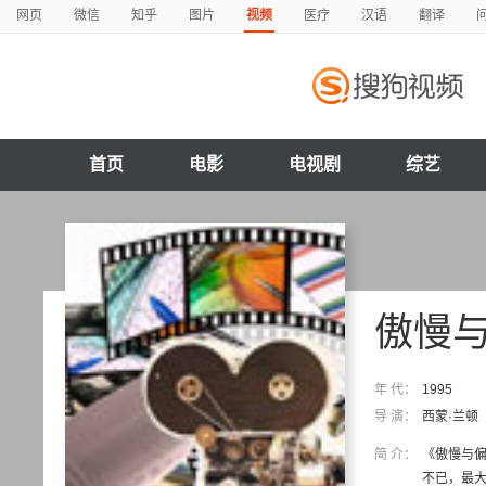
网页
微信
知乎
图片
视频
医疗
汉语
翻译
首页
电影
电视剧
综艺
傲慢
年 代：
1995
导 演：
西蒙·兰顿
简 介：
《傲慢与偏
不已，最大