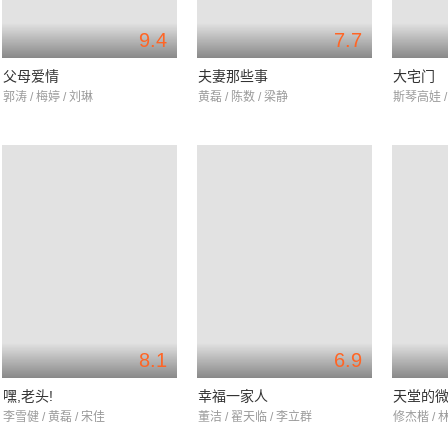
9.4
7.7
父母爱情
夫妻那些事
大宅门
郭涛 / 梅婷 / 刘琳
黄磊 / 陈数 / 梁静
斯琴高娃 /
8.1
6.9
嘿,老头!
幸福一家人
天堂的
李雪健 / 黄磊 / 宋佳
董洁 / 翟天临 / 李立群
修杰楷 / 