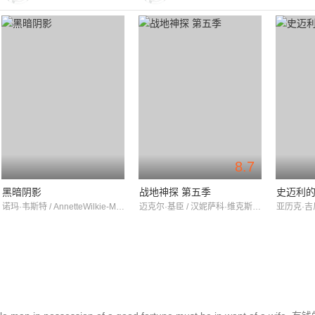
8.7
黑暗阴影
战地神探 第五季
史迈利
诺玛·韦斯特 / AnnetteWilkie-Miller / 乔安娜·大卫
迈克尔·基臣 / 汉妮萨科·维克斯 / 安东尼·豪威尔