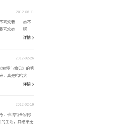
2012-08-11
像不喜欢我 她不
办我喜欢她 啊
详情
2012-02-26
 wife。这是《傲慢与偏见》的第
来，真是哈哈大
详情
2012-02-19
奇，班纳特全家除
琐的生活，其结果无