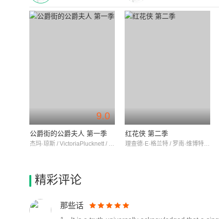
9.0
公爵街的公爵夫人 第一季
红花侠 第二季
杰玛·琼斯 / VictoriaPlucknett / 希拉丽·梅森
理查德·E·格兰特 / 罗南·维博特 / 杰拉德·墨菲
精彩评论
那些话