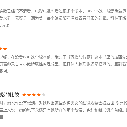
遍数已经记不清看，电影电视也看过很多个版本，BBC95这一版是我最
美来看，无疑是丰满为美，每个演员都洋溢着青春健康的红晕。科林菲斯
溺...
说呢，在没看BBC这个版本前，我对于《傲慢与偏见》这本书里的达西先
高富帅又自带小傲娇属性的理想型，但具体人物形象还是模糊的。直到看
...
视版的比较
时，她也许没有想到，对她周围这些乡绅男女的细微观察会被后世的批评
层上来说，她的笔下永远只有她所在的那个阶层：乡绅和新兴资产阶级。
..