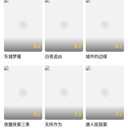
8.
8.
8.
8
9
3
东城梦魇
白夜追凶
城市的边缘
9.
7.
7.
2
9
1
夜魔侠第三季
无所作为
唐人街探案