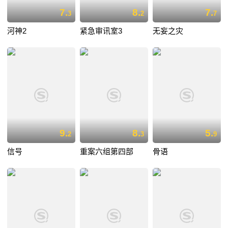
7.
8.
7.
3
2
7
河神2
紧急审讯室3
无妄之灾
9.
8.
5.
2
3
9
信号
重案六组第四部
骨语