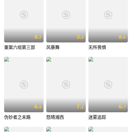
8.
3.
8.
7
5
6
重案六组第三部
风暴舞
无所畏惧
6.
7.
6.
4
1
7
伪钞者之末路
怒晴湘西
迷雾追踪