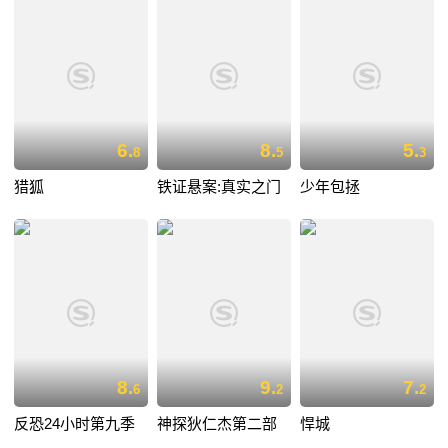
6.
8.
5.
8
5
3
猎狐
铁证悬案:真实之门
少年包拯
8.
9.
7.
6
2
2
反恐24小时第九季
神探狄仁杰第二部
悍城