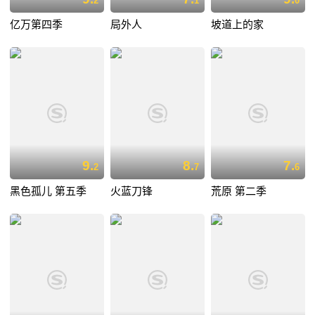
2
1
0
亿万第四季
局外人
坡道上的家
9.
8.
7.
2
7
6
黑色孤儿 第五季
火蓝刀锋
荒原 第二季