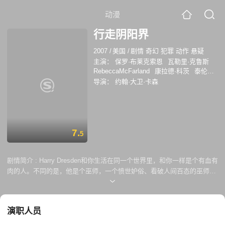
动漫
行走阴阳界
2007
/
美国
/
剧情 奇幻 犯罪 动作 悬疑
主演：
保罗·布莱克索恩
瓦勒里·克鲁斯
RebeccaMcFarland
康拉德·科茨
泰伦斯·
曼
乔安妮·凯莉
雷欧·巴奈扎
C. David
导演：
约翰·大卫·卡森
Johnson
克里斯·欧文斯
Bobby Del Rio
克里斯塔·布里吉斯
7.
5
剧情简介 :
Harry Dresden和你生活在同一个世界里，和你一样是个有血有
肉的人。不同的是，他是个巫师，一个愤世妒俗、看破人间百态的巫师。
这使他对周围发生的一切奇怪事件有独一无二的观点——包括犯罪。
Dresden依靠自己的洞察力来获悉即将要发生的事情，特别是犯罪，让那
些讨人厌、疑心病又重的警探们很是不满。想知道世界是怎样运转的吗？
演职人员
想知道未来是什么样的吗？好好学学Dresden的档案吧。