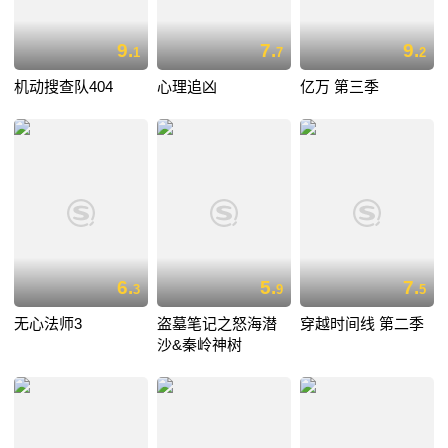
9.
7.
9.
1
7
2
机动搜查队404
心理追凶
亿万 第三季
6.
5.
7.
3
9
5
无心法师3
盗墓笔记之怒海潜
穿越时间线 第二季
沙&秦岭神树