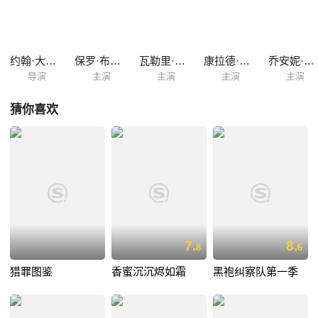
约翰·大卫·卡森
保罗·布莱克索恩
瓦勒里·克鲁斯
康拉德·科茨
乔安妮·凯莉
导演
主演
主演
主演
主演
猜你喜欢
7.
8.
8
6
猎罪图鉴
香蜜沉沉烬如霜
黑袍纠察队第一季