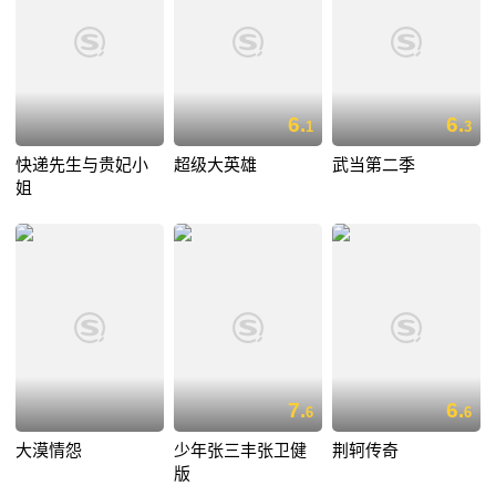
6.
6.
1
3
快递先生与贵妃小
超级大英雄
武当第二季
姐
7.
6.
6
6
大漠情怨
少年张三丰张卫健
荆轲传奇
版