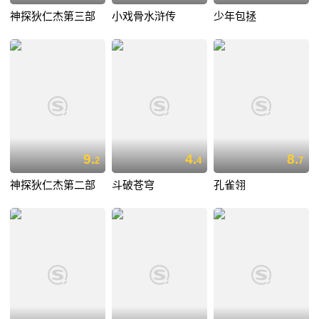
神探狄仁杰第三部
小戏骨水浒传
少年包拯
9.
4.
8.
2
4
7
神探狄仁杰第二部
斗破苍穹
孔雀翎