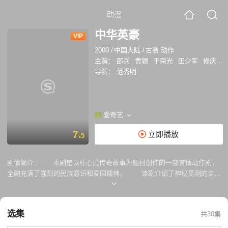
动漫
中华英豪
VIP
2000
/
中国大陆
/
古装 动作
主演：
邵兵
曹颖
于荣光
田少军
修庆
陶
导演：
范秀明
爱奇艺
7.
立即播放
5
剧情简介 :
本剧是以杜心武传奇故事为题材创作的一部言情动作剧，
全剧充满了强烈的民族意识和爱国精神。 该剧介绍了神秘莫测的自然
门武功传人杜心武。为了好友谭嗣同的牺牲毅然独闯紫禁城，刺杀误国秧
民的慈嬉太后，而遭到清廷追辑被迫逃亡日本并结识了孙中山等革命志
士，从此投身革命，成为孙中山的保镖，共同奔走海内外，鼓动革命。为
选集
共30集
了保护革命经费，他击败日本武术第一高手，为了推翻腐败的满清政府，
他随宋教仁先后收服了东北马贼，策反新军，打响了武昌革命第一枪。为