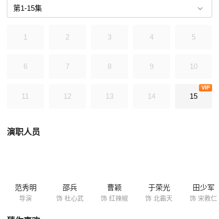
了维护共和，他不惜冒生命危险，刺杀妄想恢复帝制的袁世凯，这些脍炙
人口的英雄事迹，永远为后人传颂。
1
2
3
4
5
6
7
8
9
10
VIP
11
12
13
14
15
演职人员
范秀明
邵兵
曹颖
于荣光
田少军
导演
饰 杜心武
饰 红辣椒
饰 北霸天
饰 宋教仁