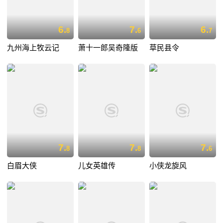
6.
7.
6.
8
6
7
九州海上牧云记
萧十一郎吴奇隆版
草民县令
7.
7.
7.
8
8
6
白眉大侠
儿女英雄传
小侠龙旋风