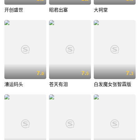
开创盛世
昭君出塞
大祠堂
7.
7.
7.
0
5
3
漕运码头
苍天有泪
白发魔女张智霖版