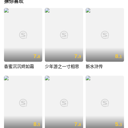
猜你喜欢
7.
7.
8.
8
9
1
香蜜沉沉烬如霜
少年游之一寸相思
新水浒传
8.
7.
5.
5
8
3