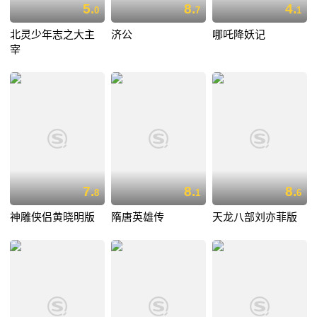
5.
8.
4.
0
7
1
北灵少年志之大主
济公
哪吒降妖记
宰
7.
8.
8.
8
1
6
神雕侠侣黄晓明版
隋唐英雄传
天龙八部刘亦菲版