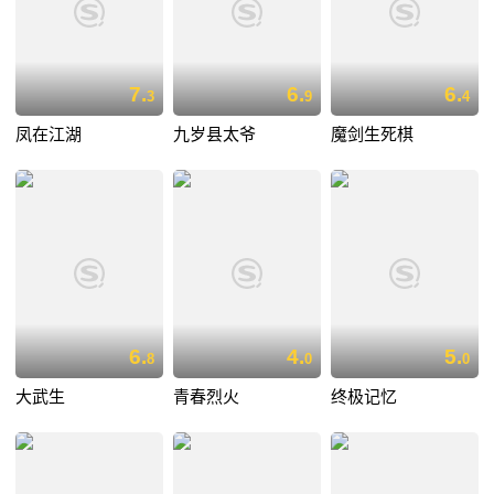
7.
6.
6.
3
9
4
凤在江湖
九岁县太爷
魔剑生死棋
6.
4.
5.
8
0
0
大武生
青春烈火
终极记忆