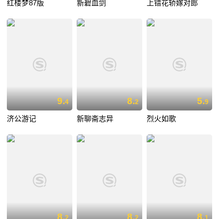
红楼梦87版
新碧血剑
上错花轿嫁对郎
9.
8.
5.
4
2
9
济公游记
新聊斋志异
烈火如歌
8.
8.
8.
2
2
1