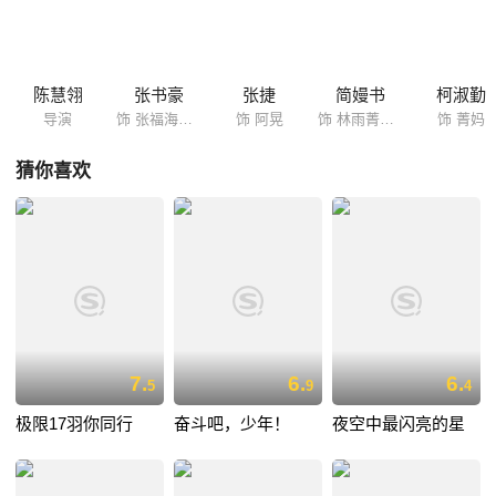
陈慧翎
张书豪
张捷
简嫚书
柯淑勤
导演
饰 张福海（阿海）
饰 阿晃
饰 林雨菁（菁菁）
饰 菁妈
猜你喜欢
7.
6.
6.
5
9
4
极限17羽你同行
奋斗吧，少年！
夜空中最闪亮的星