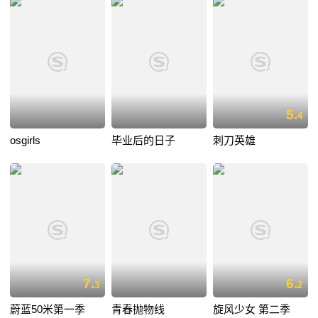
5.
4
osgirls
毕业后的日子
刺刀英雄
7.
6.
3
2
蔚蓝50米第一季
青春抛物线
旋风少女 第二季