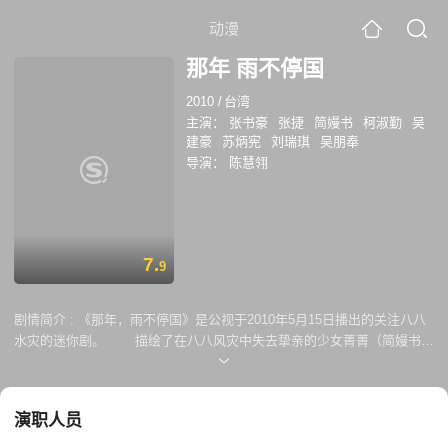
动漫
那年 雨不停国
2010
/
台湾
主演：
张书豪
张捷
简嫚书
柯淑勤
吴
建豪
苏炳宪
刘瑞琪
吴朋奉
导演：
陈慧翎
7.
9
剧情简介 :
《那年，雨不停国》是公视于2010年5月15日播出的关注八八
水灾的迷你剧。 描绘了在八八风灾中失去挚亲的少女菁菁（简嫚书
饰），因为依亲而来到东北角海岸；面对新的生活、新的学校，菁菁更要
面对风灾的阴影与死亡的伤痛。
演职人员