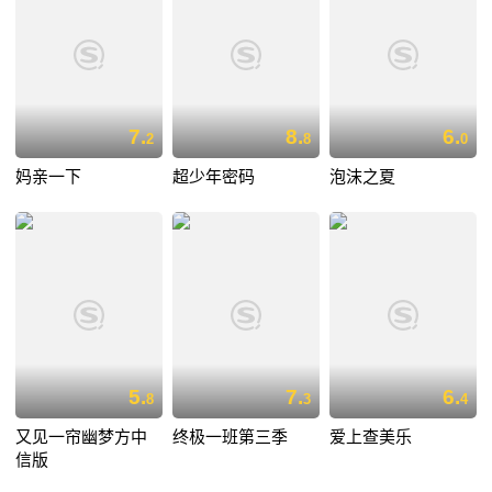
7.
8.
6.
2
8
0
妈亲一下
超少年密码
泡沫之夏
5.
7.
6.
8
3
4
又见一帘幽梦方中
终极一班第三季
爱上查美乐
信版