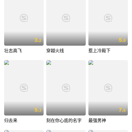
3.
5.
2
8
壮志高飞
穿越火线
惹上冷殿下
5.
7.
3
6
归去来
刻在你心底的名字
最强男神