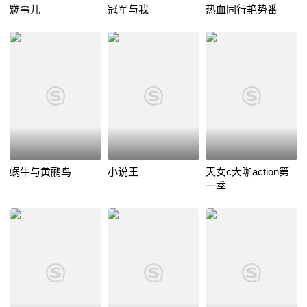
嬲事儿
冠军与我
热血同行艳势番
蜗牛与黄鹂鸟
小说王
天女c大咖action第
一季