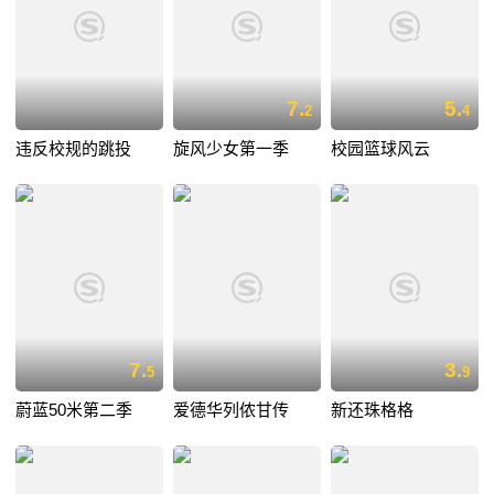
7.
5.
2
4
违反校规的跳投
旋风少女第一季
校园篮球风云
7.
3.
5
9
蔚蓝50米第二季
爱德华列侬甘传
新还珠格格