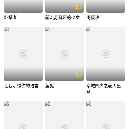
5.
2
卧槽者
戴流苏耳环的少女
闺蜜决
7.
6
让我听懂你的语言
蓝狐
京城四少之老大出
马