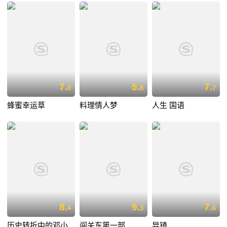
7.
5.
7.
0
8
7
蜂蜜幸运草
料理情人梦
人生 国语
8.
9.
7.
4
3
6
历史转折中的邓小
闯关东第一部
异镇