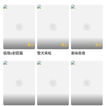
6.
6.
3.
5
1
3
极限s射箭篇
警犬来啦
美味奇缘