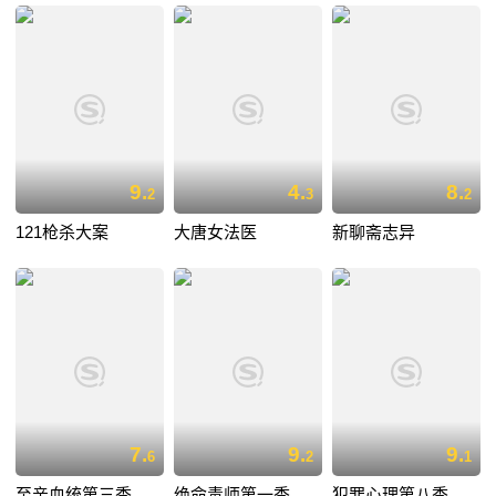
9.
4.
8.
2
3
2
121枪杀大案
大唐女法医
新聊斋志异
7.
9.
9.
6
2
1
至亲血统第三季
绝命毒师第一季
犯罪心理第八季