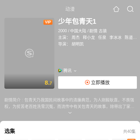
动漫
少年包青天1
VIP
2000
/
中国大陆
/
剧情 古装
主演：
周杰
释小龙
任泉
李冰冰
陈道明
导演：
胡明凯
腾讯
8.
立即播放
7
剧情简介 :
包青天乃我国民间故事中的清廉典范，为人刚毅耿直，不畏强
权，为贫苦老百姓洗雪沉冤，而流传中有关包青天的故事，除带出了家国
民族之大义大节外，还有着正确浓厚的忠孝节义，和强烈的善恶是非观
念，令观者在娱乐之余，亦能起着潜移默化的教化作用。本剧借少年包青
天的破案事迹及爱情故事，加上崭新的推理故事包装，增添年青一代的
选集
共40集
观...赏兴趣，务求把包青天故事中的哲理教诲年青化，令年轻一代能及早
接触中国传统美德，和认清大是大非，寓教于娱乐。?