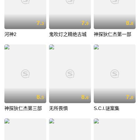
7.
7.
8.
3
9
8
河神2
鬼吹灯之精绝古城
神探狄仁杰第一部
8.
8.
7.
5
6
0
神探狄仁杰第三部
无所畏惧
S.C.I.谜案集