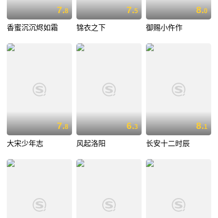
7.
7.
8.
8
5
0
香蜜沉沉烬如霜
锦衣之下
御赐小仵作
7.
6.
8.
8
3
1
大宋少年志
风起洛阳
长安十二时辰