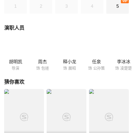
VIP
1
2
3
4
5
演职人员
胡明凯
周杰
释小龙
任泉
李冰冰
导演
饰 包拯
饰 展昭
饰 公孙策
饰 凌楚楚
猜你喜欢