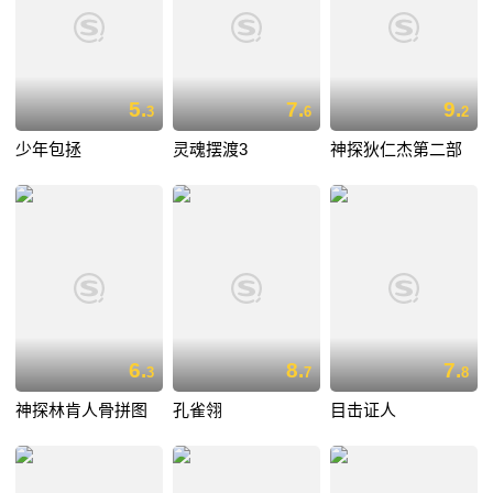
5.
7.
9.
3
6
2
少年包拯
灵魂摆渡3
神探狄仁杰第二部
6.
8.
7.
3
7
8
神探林肯人骨拼图
孔雀翎
目击证人