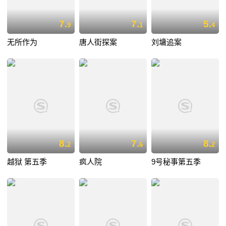
7.
7.
5.
9
1
4
无所作为
唐人街探案
刘墉追案
8.
7.
8.
2
6
2
越狱 第五季
疯人院
9号秘事第五季