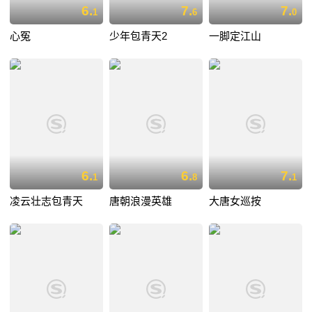
6.
7.
7.
1
6
0
心冤
少年包青天2
一脚定江山
6.
6.
7.
1
8
1
凌云壮志包青天
唐朝浪漫英雄
大唐女巡按