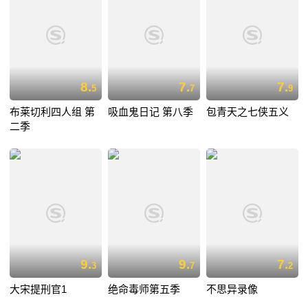
8.
7.
7.
5
7
9
布莱切利四人组 第
吸血鬼日记 第八季
包青天之七侠五义
二季
9.
9.
7.
3
7
2
大宋提刑官1
绝命毒师第五季
不思异录像