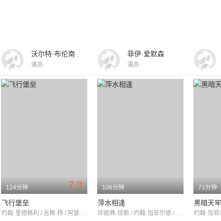
沃尔特·布伦南
菲伊·爱默森
演员
演员
7.3
124分钟
106分钟
71分钟
飞行堡垒
萍水相逢
黑暗天
约翰·里德格利 / 吉格·杨 / 阿瑟·肯尼迪
珍妮弗·琼斯 / 约翰·加菲尔德 / 比德洛·阿门德里兹