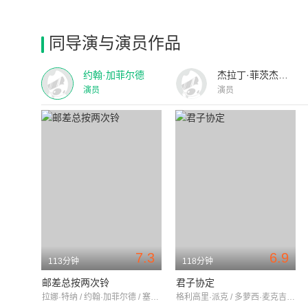
同导演与演员作品
约翰·加菲尔德
杰拉丁·菲茨杰拉德
演员
演员
7.3
6.9
113分钟
118分钟
邮差总按两次铃
君子协定
拉娜·特纳 / 约翰·加菲尔德 / 塞西尔·凯拉威
格利高里·派克 / 多萝西·麦克吉尔 / 约翰·加菲尔德