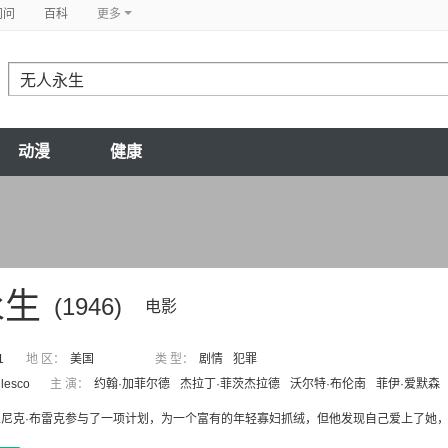
问问
百科
更多
动漫
健康
永生
(1946)
电影
1
地 区：
美国
类 型：
剧情
犯罪
lesco
主 演：
约翰·加菲尔德
杰拉丁·菲茨杰拉德
沃尔特·布伦南
菲伊·爱默森
人尼克·布雷克参与了一项计划，为一个富有的年轻寡妇抓绒，但他发现自己爱上了她