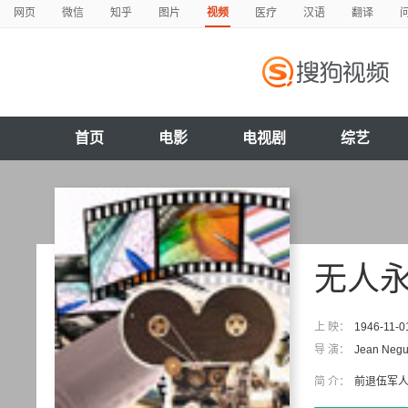
网页
微信
知乎
图片
视频
医疗
汉语
翻译
首页
电影
电视剧
综艺
无人
上 映：
1946-11-0
导 演：
Jean Negu
简 介：
前退伍军