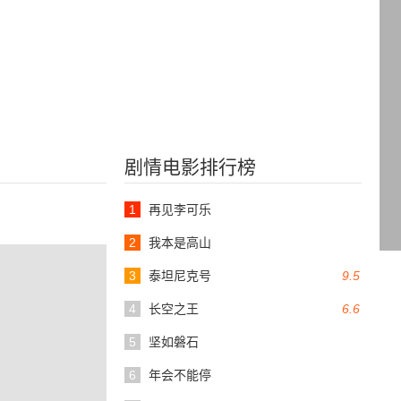
剧情电影排行榜
1
再见李可乐
2
我本是高山
3
泰坦尼克号
9.5
4
长空之王
6.6
5
坚如磐石
6
年会不能停