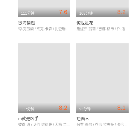
7.6
8.2
111分钟
108分钟
欲海情魔
惊世狂花
琼·克劳馥 / 杰克·卡森 / 扎查瑞·斯考特
詹妮弗·提莉 / 吉娜·格申 / 乔·潘托里亚诺
8.2
8.1
117分钟
93分钟
m就是凶手
疤面人
彼得·洛 / 艾伦·维德曼 / 因格·兰德特
保罗·穆尼 / 乔治·拉夫特 / 卡伦·莫利