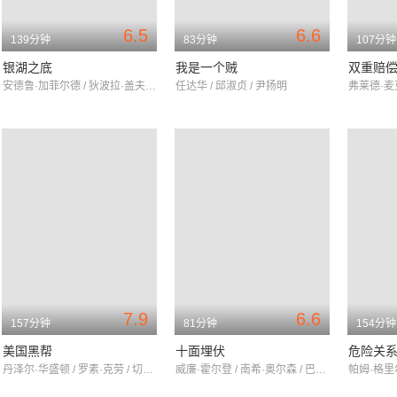
6.5
6.6
139分钟
83分钟
107分钟
银湖之底
我是一个贼
双重赔
安德鲁·加菲尔德 / 狄波拉·盖夫娜 / 丽莉·吉欧
任达华 / 邱淑贞 / 尹扬明
7.9
6.6
157分钟
81分钟
154分钟
美国黑帮
十面埋伏
危险关
丹泽尔·华盛顿 / 罗素·克劳 / 切瓦特·埃加福
威廉·霍尔登 / 南希·奥尔森 / 巴里·菲茨杰拉德