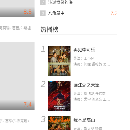
7
涉过愤怒的海
8.5
8
八角笼中
7.5
偿
弗莱德·麦克莫瑞 / 芭芭拉·斯坦威克 / 爱德华·罗宾逊
热播榜
1
再见李可乐
导演：王小列
演员：闫妮 谭松韵 吴京 蒋龙 赵小棠 冯雷 李虎城 平安 小七 小可乐
2
画江湖之天罡
导演：周飞龙;任伟杰
演员：孟宇 阎么么 王凯 郭政建 阎萌萌 杨默 高枫 齐斯伽 刘芊含 马程
7.4
系
3
我本是高山
帕姆·格里尔 / 塞缪尔·杰克逊 / 罗伯特·福斯特
导演：郑大圣;杨瑾