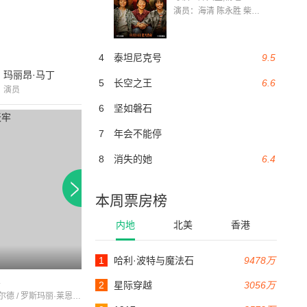
演员：海清 陈永胜 柴烨 王玥婷 万国鹏 美朵达瓦 赵瑞婷 罗解艳 郭莉娜 潘家艳
4
泰坦尼克号
9.5
玛丽昂·马丁
5
长空之王
6.6
演员
6
坚如磐石
7
年会不能停
8
消失的她
6.4
本周票房榜
内地
北美
香港
1
哈利·波特与魔法石
9478万
77分钟
92分钟
牢
危险驻地
逼上梁山
2
星际穿越
3056万
约翰·加菲尔德 / 罗斯玛丽·莱恩 / 迪克·波赛尔
约翰·加菲尔德 / 南茜·科曼 / 雷蒙德·马西