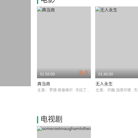
8.0
01:56:00
01:40:00
典当商
无人永生
主演：
罗德·斯泰格尔
杰拉丁·菲茨杰拉德
主演：
约翰·加菲尔德
杰拉丁
电视剧