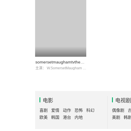
somersetmaughamtvtheatre
主演：
W.SomersetMaugham
JohnBaragrey
电影
电视剧
喜剧
爱情
动作
恐怖
科幻
偶像剧
欧美
韩国
港台
内地
美剧
韩