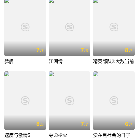
7.
7.
8.
7
3
7
艋舺
江湖情
精英部队2:大敌当前
8.
7.
6.
5
7
7
速度与激情5
夺命枪火
爱在黑社会的日子