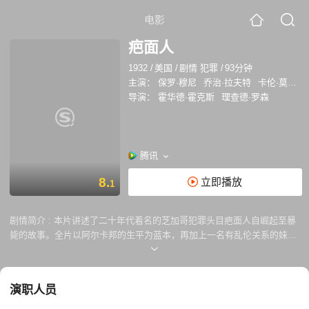
电影
疤面人
1932
/
美国
/
剧情 犯罪
/
93分钟
主演：
保罗·穆尼
乔治·拉夫特
卡伦·莫利
导演：
霍华德·霍克斯
理查德·罗森
腾讯
8.
立即播放
1
剧情简介 :
本片讲述了二十年代着名的芝加哥犯罪头目疤面人自崛起至暴
毙的故事。全片以阿尔卡邦的生平为蓝本，再加上一名有乱伦关系的妹
妹，越发使内容显得复杂而敏感，在当年是具有重大影响力的犯罪片之
一。导演霍华德．霍克斯力求使全片看起来生动耀眼，暴力镜头有跃出银
幕之感，主角保罗．茂尼的演出亦光芒四射，为类型电影的经典之作。
演职人员