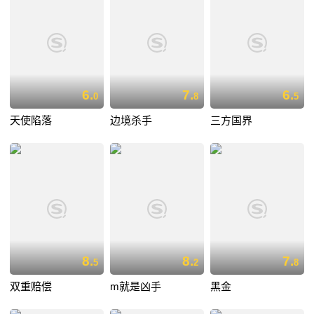
6.
7.
6.
0
8
5
天使陷落
边境杀手
三方国界
8.
8.
7.
5
2
8
双重赔偿
m就是凶手
黑金