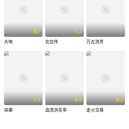
8.
7.
7
7
大地
左拉传
万古流芳
7.
6.
6.
9
0
2
突袭
血洗洪花亭
走火交易