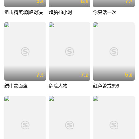
5.
6.
7.
6
6
7
狙击精英:巅峰对决
超脑48小时
你只活一次
7.
7.
5.
5
2
8
绣巾蒙面盗
危险人物
红色警戒999