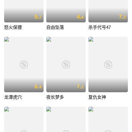
5.
4.
7.
7
8
3
怒火保镖
自由坠落
杀手代号47
6.
7.
4
2
龙潭虎穴
夜长梦多
复仇女神