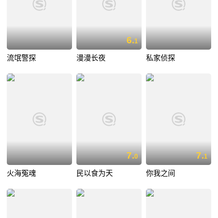
6.
1
流氓警探
漫漫长夜
私家侦探
7.
7.
0
1
火海冤魂
民以食为天
你我之间