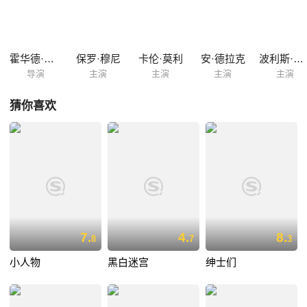
霍华德·霍克斯
保罗·穆尼
卡伦·莫利
安·德拉克
波利斯·卡洛夫
导演
主演
主演
主演
主演
猜你喜欢
7.
4.
8.
8
7
3
小人物
黑白迷宫
绅士们