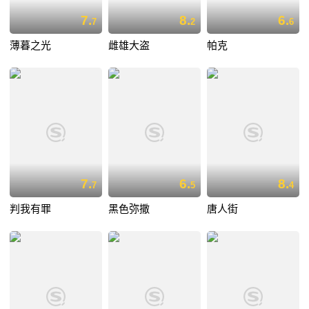
7.
8.
6.
7
2
6
薄暮之光
雌雄大盗
帕克
7.
6.
8.
7
5
4
判我有罪
黑色弥撒
唐人街