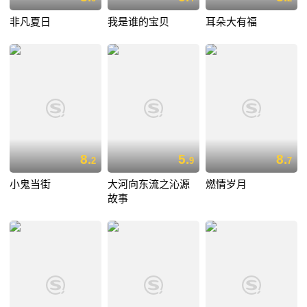
非凡夏日
我是谁的宝贝
耳朵大有福
8.
5.
8.
2
9
7
小鬼当街
大河向东流之沁源
燃情岁月
故事