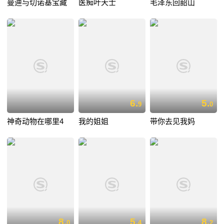
曼迪与切诺基宝藏
医痴叶天士
毛泽东回韶山
6.
5.
9
0
神奇动物在哪里4
我的姐姐
带你去见我妈
8.
5.
8.
0
4
2