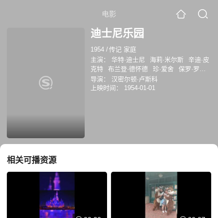
电影
迪士尼乐园
1954
/
传记 家庭
主演：
华特·迪士尼
海莉·米尔斯
辛迪·皮
克特
布兰登·德怀德
珍·爱舍
保罗·罗杰
斯
Albert Sharpe
约翰·拉岑贝格
克林特·
导演：
汉密尔顿·卢斯科
霍华德
雪莉·琼斯
巴迪·艾布森
埃德·贝
上映时间：
1954-01-01
格利
迈克尔·安萨拉
尼娜·弗彻
芭芭拉·
海尔
罗斯·马丁
杜德里·沙顿
安东尼·卡
卢索
Jan Merlin
乔纳森·哈勒
古纳尔·舍
贝格
詹妮弗·杰森·李
杰里米·斯莱特
威
廉·菲普斯
马特·塞林格
帕梅拉·富兰克林
丹·德亚
Steve Shaw
Eamon Morrissey
Jeff Tyler
尼克·诺特
哈尔·霍尔布鲁克
理
相关可播资源
查德·泰森
哈维·科曼
爱德华·普拉特
约
翰·菲德勒
弗罗斯特·塔克
帕特里克·麦克
尼
Ernie Lively
拉蒙·诺瓦罗
John
McLiam
斯图尔特·艾尔文
理查德·巴卡利
安
Michael McGreevey
沃尔特·卡特利
特
Don Knight
莱昂纳德·怀廷
威利·艾姆
斯
尼克·亚当斯
沃伦·奥茨
斯利姆·佩金