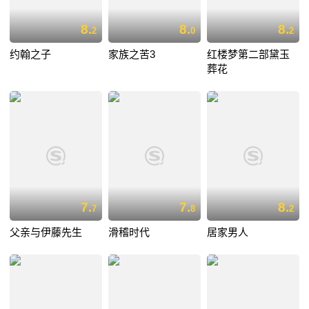
8.
8.
8.
2
0
2
约翰之子
家族之苦3
红楼梦第二部黛玉
葬花
7.
7.
8.
7
8
2
父亲与伊藤先生
滑稽时代
居家男人