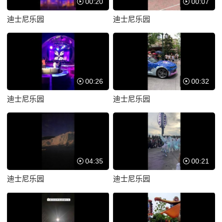
00:20
00:07
斯
吉恩·马修
罗伯特·派恩
布洛克·皮特
斯
塞巴斯蒂安·卡伯特
泰布·亨特
约翰·
迪士尼乐园
迪士尼乐园
麦克因泰
Beverly Archer
蒂姆·麦金泰尔
吉恩·埃文斯
00:26
00:32
迪士尼乐园
迪士尼乐园
04:35
00:21
迪士尼乐园
迪士尼乐园