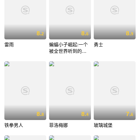
8.
8.
8.
2
6
9
雷雨
蝙蝠小子崛起:一个
勇士
被全世界听到的愿
望
8.
8.
7.
8
4
6
铁拳男人
菲洛梅娜
玻璃城堡