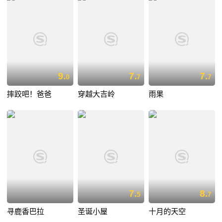
9.
7.
7.
0
7
7
摔跤吧！爸爸
穿越大吉岭
雨果
7.
8.
5
7
寻鹿香巴拉
圣诞小屋
十月的天空