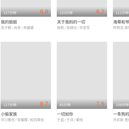
6.9
6.2
127分钟
120分钟
111分钟
我的姐姐
关于我妈的一切
海蒂和
张子枫 / 肖央 / 朱媛媛
徐帆 / 张婧仪 / 许亚军
8.7
7.5
117分钟
85分钟
108分钟
小偷家族
一切如你
一条狗的
中川雅也 / 安藤樱 / 松冈茉优
于蓝 / 于洋 / 秦怡