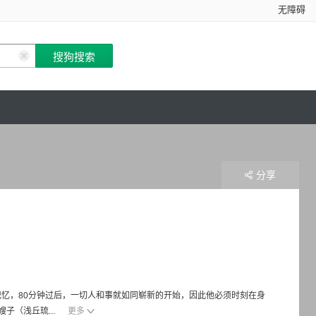
无障碍
分享
记忆，80分钟过后，一切人和事就如同崭新的开始，因此他必须时刻在身
子（浅丘琉...
更多