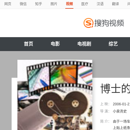
网页
微信
知乎
图片
视频
医疗
汉语
翻译
首页
电影
电视剧
综艺
博士
上 映：
2006-01-2
导 演：
小泉尧史
简 介：
由于一场车
上贴上纸条