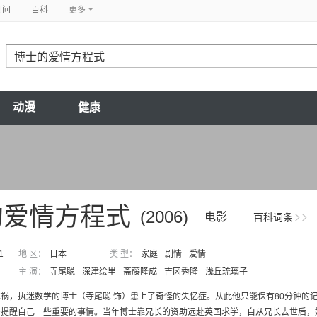
问问
百科
更多
动漫
健康
的爱情方程式
(2006)
电影
百科词条
1
地 区：
日本
类 型：
家庭
剧情
爱情
主 演：
寺尾聪
深津绘里
斋藤隆成
吉冈秀隆
浅丘琉璃子
祸，执迷数学的博士（寺尾聪 饰）患上了奇怪的失忆症。从此他只能保有80分钟的
提醒自己一些重要的事情。当年博士靠兄长的资助远赴英国求学，自从兄长去世后，嫂