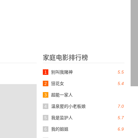
家庭电影排行榜
1
别叫我赌神
5.5
2
狃花女
5.4
3
超能一家人
4
温泉屋的小老板娘
7.0
5
我是监护人
5.7
6
我的姐姐
6.9