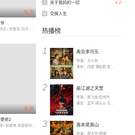
7
关于我妈的一切
6.2
9.3
8
交换人生
爷爷
阿努克·斯特芬 / 布鲁诺·冈茨 / 昆林·艾格匹
热播榜
1
再见李可乐
导演：王小列
演员：闫妮 谭松韵 吴京 蒋龙 赵小棠 冯雷 李虎城 平安 小七 小可乐
2
画江湖之天罡
导演：周飞龙;任伟杰
演员：孟宇 阎么么 王凯 郭政建 阎萌萌 杨默 高枫 齐斯伽 刘芊含 马程
6.9
使命2
3
我本是高山
丹尼斯·奎德 / 凯瑟琳·普雷斯科特 / 刘宪华
导演：郑大圣;杨瑾