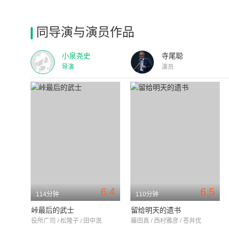
同导演与演员作品
小泉尧史
寺尾聪
导演
演员
6.4
6.5
114分钟
110分钟
峠最后的武士
留给明天的遗书
役所广司 / 松隆子 / 田中泯
藤田真 / 西村雅彦 / 苍井优