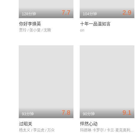
7.7
2.9
128分钟
104分钟
你好李焕英
十年一品温如言
贾玲 / 张小斐 / 沈腾
on
7.8
9.1
93分钟
90分钟
过昭关
怦然心动
杨太义 / 李云虎 / 万众
玛德琳·卡罗尔 / 卡兰·麦克奥利菲 / 瑞贝卡·德·莫妮