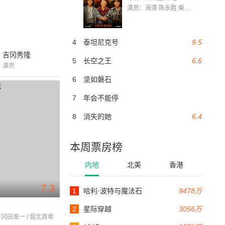
演员：海清 陈永胜 柴烨 王玥婷 万国鹏 美朵达瓦 赵瑞婷 罗解艳 郭莉娜 潘家艳
4
泰坦尼克号
9.5
吉冈秀隆
5
长空之王
6.6
演员
6
坚如磐石
7
年会不能停
8
消失的她
6.4
本周票房榜
内地
北美
香港
7.3
1
哈利·波特与魔法石
9478万
2
星际穿越
3056万
 冈田准一 / 堀北真希