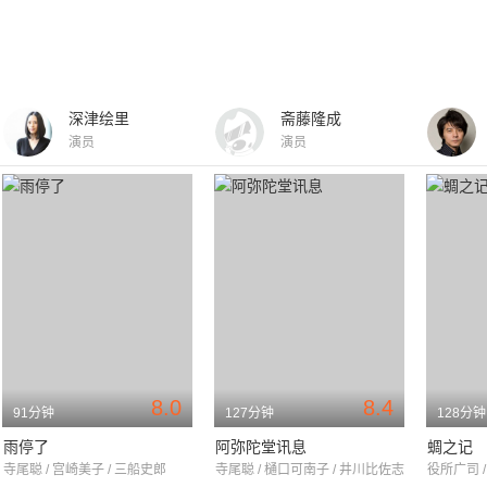
深津绘里
斋藤隆成
演员
演员
8.0
8.4
91分钟
127分钟
128分钟
雨停了
阿弥陀堂讯息
蜩之记
寺尾聪 / 宫崎美子 / 三船史郎
寺尾聪 / 樋口可南子 / 井川比佐志
役所广司 /