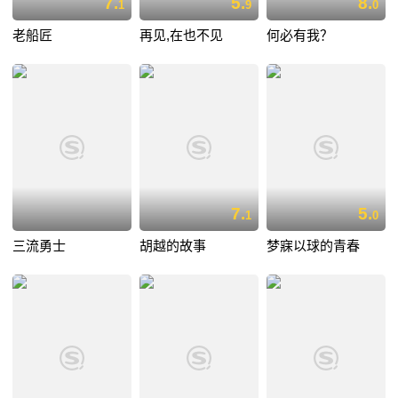
7.
5.
8.
1
9
0
老船匠
再见,在也不见
何必有我？
7.
5.
1
0
三流勇士
胡越的故事
梦寐以球的青春