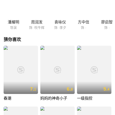
潘耀明
周润发
袁咏仪
方中信
廖启智
导演
饰 ·吹牛辉
饰 ·李夕
饰 ·
饰 ·
猜你喜欢
7.
6.
5.
1
8
4
春潮
妈妈的神奇小子
一级指控