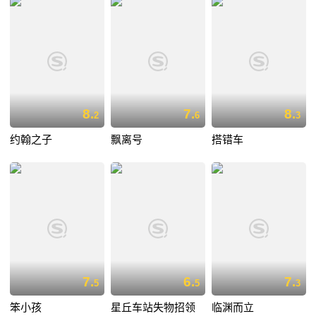
8.
7.
8.
2
6
3
约翰之子
飘离号
搭错车
7.
6.
7.
5
5
3
笨小孩
星丘车站失物招领
临渊而立