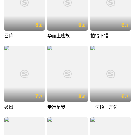
8.
6.
6.
0
0
1
回阵
华丽上班族
拍得不错
7.
8.
6.
3
0
3
破风
幸运是我
一句顶一万句