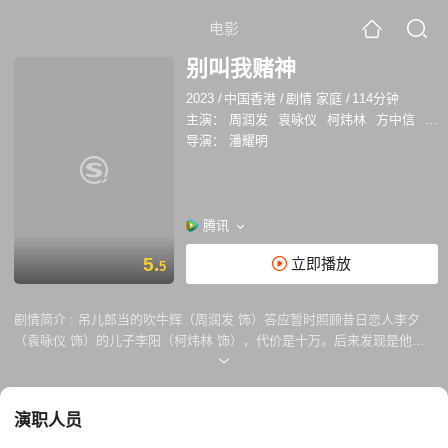
电影
别叫我赌神
2023
/
中国香港
/
剧情 家庭
/
114分钟
主演：
周润发
袁咏仪
柯炜林
方中信
廖
导演：
潘耀明
腾讯
5.
立即播放
5
剧情简介 :
吊儿郎当的吹牛辉（周润发 饰）答应暂时照顾昔日恋人李夕
（袁咏仪 饰）的儿子李阳（柯炜林 饰），代价是十万。后来发现是他亲
生子且患有自闭症。从此改变了一生。当父子感情递增之际，迎来了李夕
病逝消息。辉哥决定扛起做父亲的责任，带着儿子奔向人生新一页。
演职人员