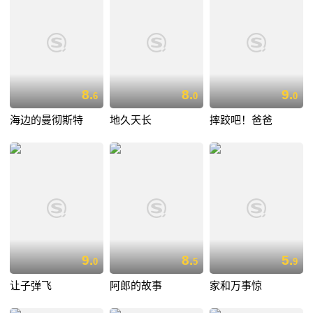
8.
8.
9.
6
0
0
海边的曼彻斯特
地久天长
摔跤吧！爸爸
9.
8.
5.
0
5
9
让子弹飞
阿郎的故事
家和万事惊