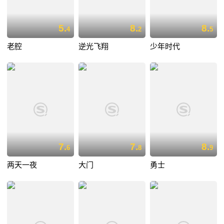
5.
8.
8.
4
2
5
老腔
逆光飞翔
少年时代
7.
7.
8.
6
8
9
两天一夜
大门
勇士