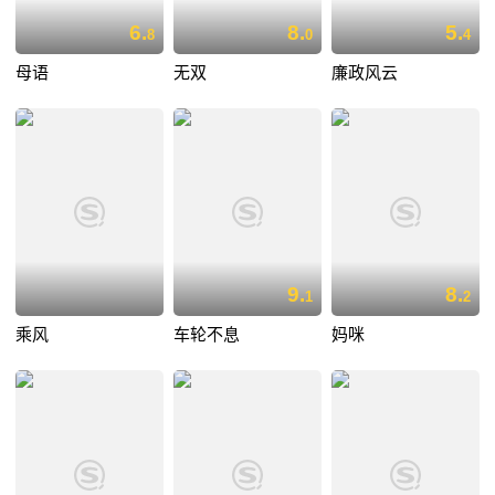
6.
8.
5.
8
0
4
母语
无双
廉政风云
9.
8.
1
2
乘风
车轮不息
妈咪