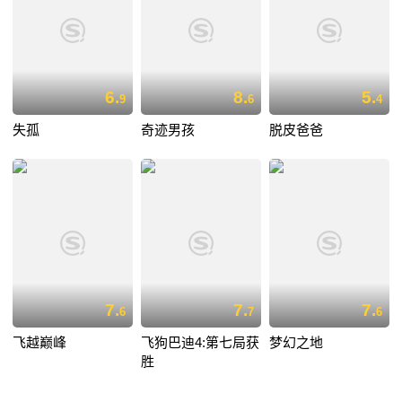
6.
8.
5.
9
6
4
失孤
奇迹男孩
脱皮爸爸
7.
7.
7.
6
7
6
飞越巅峰
飞狗巴迪4:第七局获
梦幻之地
胜