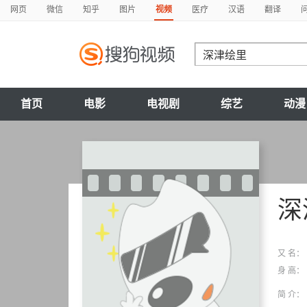
网页
微信
知乎
图片
视频
医疗
汉语
翻译
首页
电影
电视剧
综艺
动漫
深
又 名：
身 高：
简 介：