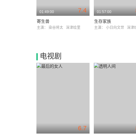
7.4
01:49:00
01:57:00
寄生兽
生存家族
主演：
染谷将太
深津绘里
主演：
小日向文世
深津
电视剧
6.7