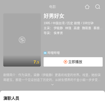
电影
好男好女
1995
/
中国台湾
/
历史 剧情
/
108分钟
主演：
伊能静
林强
高捷
魏筱惠
蔡振南
导演：
侯孝贤
哔哩哔哩
7.
立即播放
5
剧情简介 :
作为演员，梁静（伊能静）更喜欢戏里的世界。戏里，她扮演
蒋碧玉，那是一个见证创造了历史的，从娇生惯养的千金小姐一步步变成
坚强的革命义士的，和钟浩东（林强）谈过轰轰烈烈恋爱的，天塌下来，
也可以用柔弱肩膀顶回去的女人。一旦做回自己，她便成为一具沉浸在对
死去的阿飞男友阿威（高捷）的回忆里不能自拔的，过去日记被人偷去又
演职人员
被不定期传真回来的，时常接到不发声骚扰电话的，抢了姐姐男人的，做
演员之前是个舞小姐的，孤独、压抑、拼命想回到从前的干尸。 历史并不