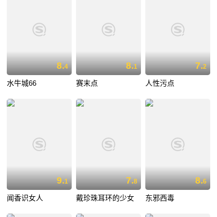
8.
8.
7.
4
1
2
水牛城66
赛末点
人性污点
9.
7.
8.
1
8
6
闻香识女人
戴珍珠耳环的少女
东邪西毒