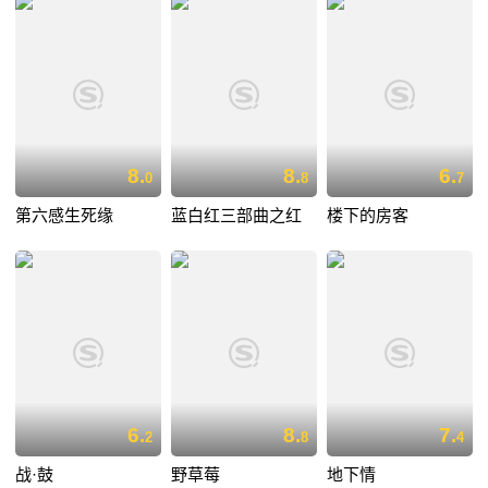
8.
8.
6.
0
8
7
第六感生死缘
蓝白红三部曲之红
楼下的房客
6.
8.
7.
2
8
4
战·鼓
野草莓
地下情