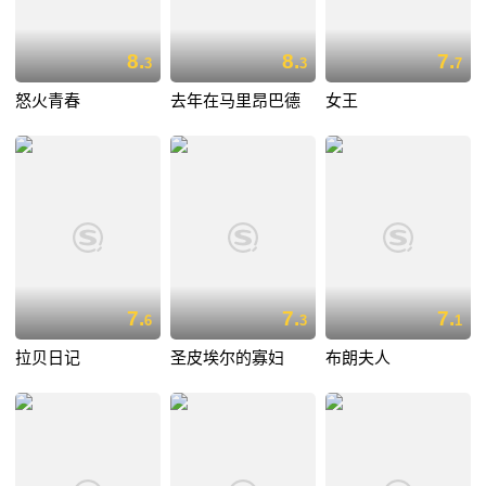
8.
8.
7.
3
3
7
怒火青春
去年在马里昂巴德
女王
7.
7.
7.
6
3
1
拉贝日记
圣皮埃尔的寡妇
布朗夫人