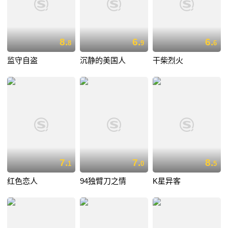
8.
6.
6.
8
9
6
监守自盗
沉静的美国人
干柴烈火
7.
7.
8.
1
0
5
红色恋人
94独臂刀之情
K星异客