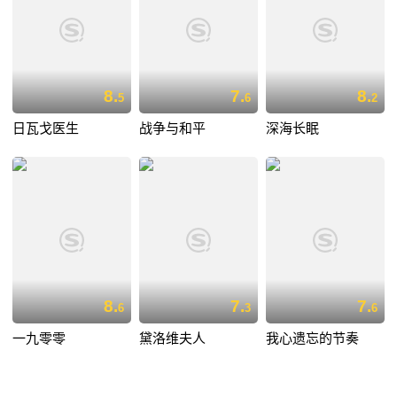
8.
7.
8.
5
6
2
日瓦戈医生
战争与和平
深海长眠
8.
7.
7.
6
3
6
一九零零
黛洛维夫人
我心遗忘的节奏