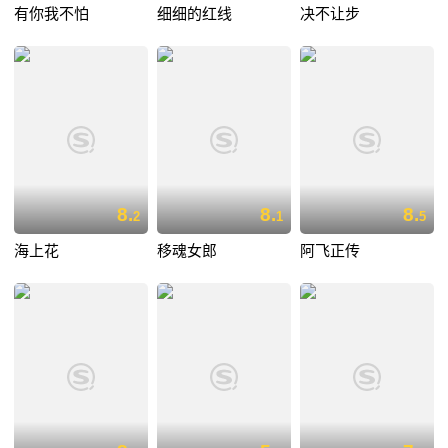
有你我不怕
细细的红线
决不让步
8.
8.
8.
2
1
5
海上花
移魂女郎
阿飞正传