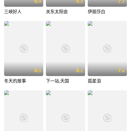
8.
5.
7.
4
3
7
三峡好人
关东太阳会
伊丽莎白
8.
8.
7.
5
1
6
冬天的故事
下一站,天国
孤星泪