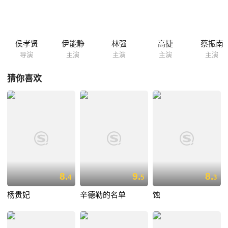
能真正走进去，梁静当然明白。戏结束了，痛快地哭一场之后，仍要回到
现实中来，继续过麻木的日子。
侯孝贤
伊能静
林强
高捷
蔡振南
导演
主演
主演
主演
主演
猜你喜欢
8.
9.
8.
4
5
3
杨贵妃
辛德勒的名单
蚀