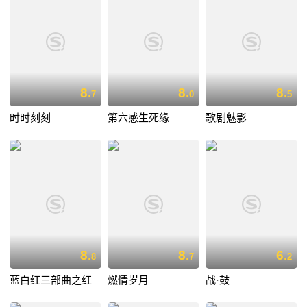
8.
8.
8.
7
0
5
时时刻刻
第六感生死缘
歌剧魅影
8.
8.
6.
8
7
2
蓝白红三部曲之红
燃情岁月
战·鼓