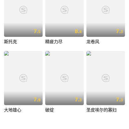
7.
8.
7.
5
4
3
斯托克
精疲力尽
龙卷风
7.
7.
7.
9
3
3
大地雄心
破绽
圣皮埃尔的寡妇