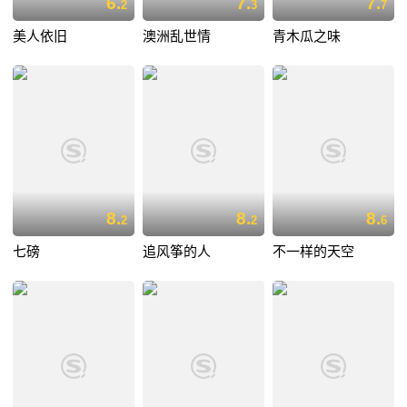
6.
7.
7.
2
3
7
美人依旧
澳洲乱世情
青木瓜之味
8.
8.
8.
2
2
6
七磅
追风筝的人
不一样的天空