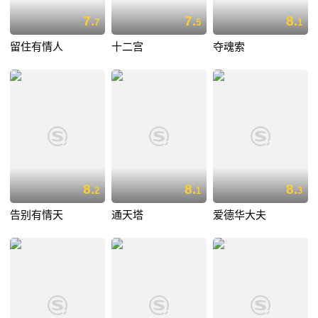
7.
7.
8.
7
5
1
留住有情人
十二宫
夺魂索
8.
8.
8.
2
1
3
告别有情天
通天塔
爱德华大夫