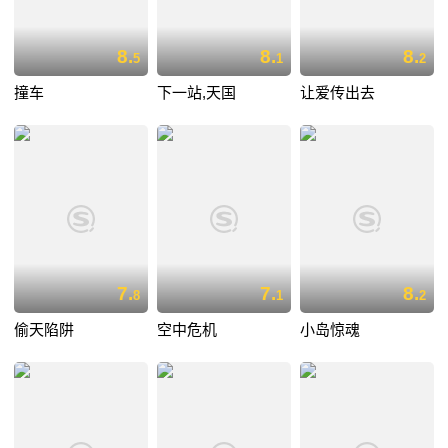
8.
8.
8.
5
1
2
撞车
下一站,天国
让爱传出去
7.
7.
8.
8
1
2
偷天陷阱
空中危机
小岛惊魂