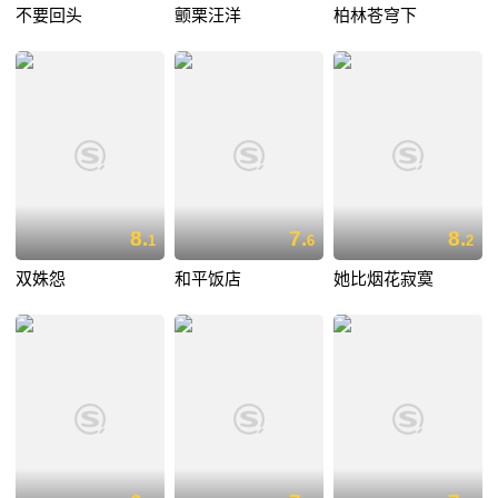
不要回头
颤栗汪洋
柏林苍穹下
8.
7.
8.
1
6
2
双姝怨
和平饭店
她比烟花寂寞