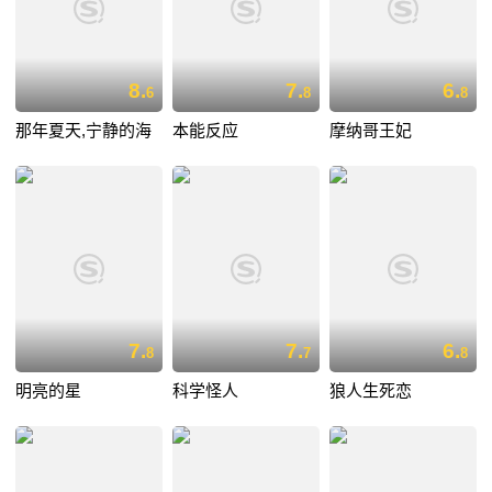
8.
7.
6.
6
8
8
那年夏天,宁静的海
本能反应
摩纳哥王妃
7.
7.
6.
8
7
8
明亮的星
科学怪人
狼人生死恋