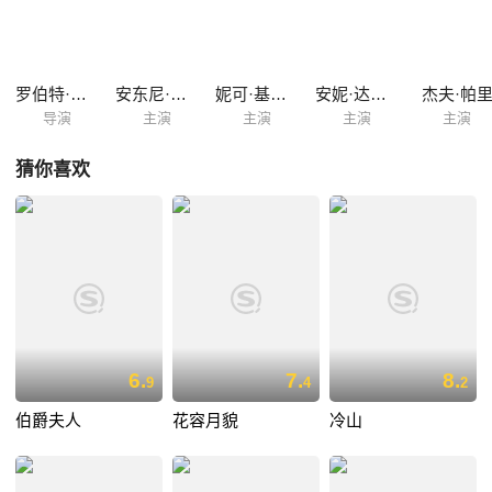
在绝望之中，希尔克结识了名为福尼亚（妮可·基德曼 Nicole Kidman
饰），悲惨的童年经历让福尼亚心中充满了伤痛和自卑，但正是这样的相
似令希尔克和福尼亚坠入了爱河，两人成为了彼此唯一的依靠。
罗伯特·本顿
安东尼·霍普金斯
妮可·基德曼
安妮·达德克
杰夫·帕
导演
主演
主演
主演
主演
猜你喜欢
6.
7.
8.
9
4
2
伯爵夫人
花容月貌
冷山