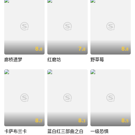
8.
7.
8.
8
8
8
廊桥遗梦
红磨坊
野草莓
8.
8.
8.
7
3
5
卡萨布兰卡
蓝白红三部曲之白
一级恐惧