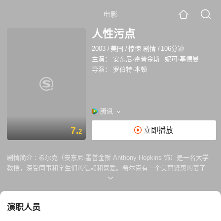
电影
人性污点
2003
/
美国
/
惊悚 剧情
/
106分钟
主演：
安东尼·霍普金斯
妮可·基德曼
温特沃
导演：
罗伯特·本顿
腾讯
7.
立即播放
2
剧情简介 :
希尔克（安东尼·霍普金斯 Anthony Hopkins 饰）是一名大学
教授，深受同事和学生们的信赖和喜爱。希尔克有一个美丽贤惠的妻子和
三个伶俐可爱的孩子，他的生活堪称人生赢家的典范。然而，在希尔克的
内心里隐藏着一个惊人的秘密，虽然他对外谎称自己是犹太人，但实际
上，他却是一名非裔，只不过肤色极淡几乎无法察觉。这个秘密让希尔克
演职人员
内心里充满了自卑。 某日，希尔克在课堂上的一个无心的用词让他的生活
产生了翻天覆地的变化。他丢掉了工作、朋友，妻子和孩子也离开了他。