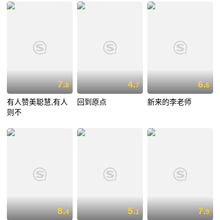
7.
4.
6.
8
7
6
有人赞美聪慧,有人
回到原点
新来的李老师
则不
8.
5.
7.
4
1
9