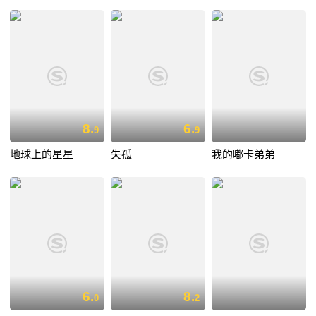
8.
6.
9
9
地球上的星星
失孤
我的嘟卡弟弟
6.
8.
0
2