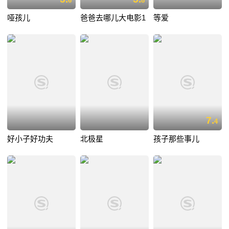
6
8
哑孩儿
爸爸去哪儿大电影1
等爱
7.
4
好小子好功夫
北极星
孩子那些事儿