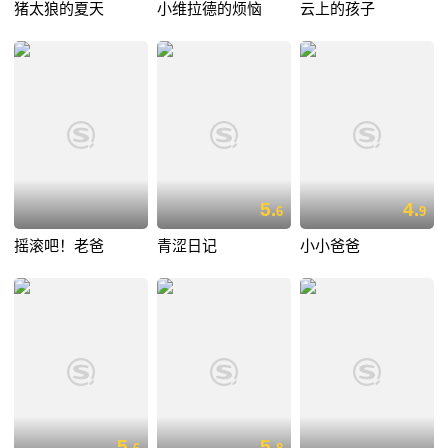
猪太狼的夏天
小维拉德的烦恼
云上的孩子
5.
4.
6
9
摇滚吧！老爸
青涩日记
小小爸爸
5.
5.