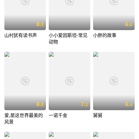
8.
6.
5
0
山村犹有读书声
小小爱因斯坦-常见
小胖的故事
动物
8.
7.
6.
8
1
4
爱,是这世界最美的
一诺千金
舅舅
风景