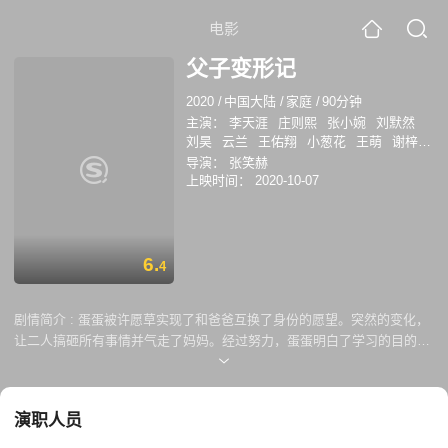
电影
父子变形记
2020
/
中国大陆
/
家庭
/
90分钟
主演：
李天涯
庄则熙
张小婉
刘默然
刘昊
云兰
王佑翔
小葱花
王萌
谢梓
煜
布赖恩·班诺维兹
周俚帆
杨岚
导演：
张笑赫
上映时间：
2020-10-07
6.
4
剧情简介 :
蛋蛋被许愿草实现了和爸爸互换了身份的愿望。突然的变化，
让二人搞砸所有事情并气走了妈妈。经过努力，蛋蛋明白了学习的目的并
取得了好成绩，而父母也学会了尊重和信任自己的孩子。
演职人员