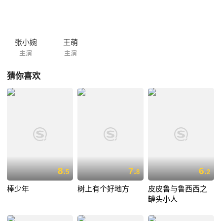
张小婉
王萌
主演
主演
猜你喜欢
8.
7.
6.
5
8
2
棒少年
树上有个好地方
皮皮鲁与鲁西西之
罐头小人