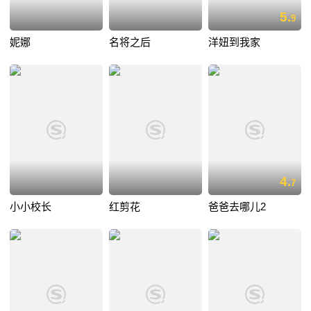
5.
9
妮娜
名将之后
洋妞到我家
4.
7
小小校长
红剪花
爸爸去哪儿2