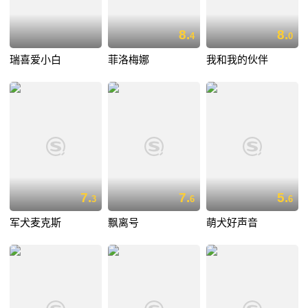
8.
8.
4
0
瑞喜爱小白
菲洛梅娜
我和我的伙伴
7.
7.
5.
3
6
6
军犬麦克斯
飘离号
萌犬好声音