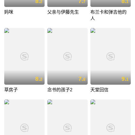
8.
7.
8.
2
7
1
妈咪
父亲与伊藤先生
布兰卡和弹吉他的
人
8.
7.
9.
2
8
1
草房子
念书的孩子2
天堂回信