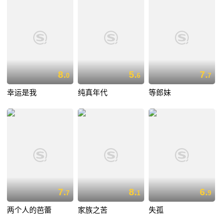
8.
5.
7.
0
6
7
幸运是我
纯真年代
等郎妹
7.
8.
6.
7
1
9
两个人的芭蕾
家族之苦
失孤