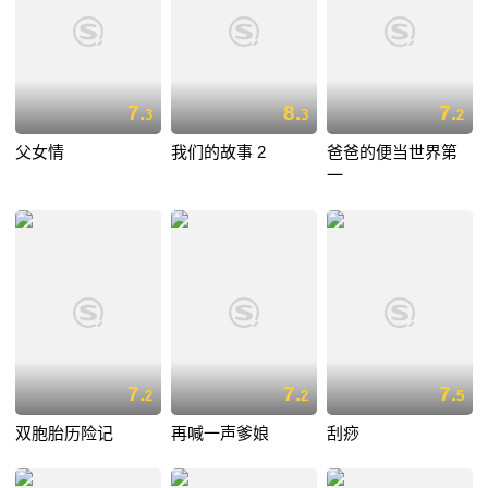
7.
8.
7.
3
3
2
父女情
我们的故事 2
爸爸的便当世界第
一
7.
7.
7.
2
2
5
双胞胎历险记
再喊一声爹娘
刮痧