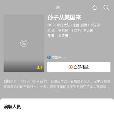
电影
孙子从美国来
2012
/
中国大陆
/
家庭 剧情
/
89分钟
主演：
罗京民
丁佳明
刘天佐
导演：
曲江涛
电影网
8.
立即播放
5
剧情简介 :
老杨头（罗京民 饰）是陕西华县一名独居老艺人，家中珍藏着
表演皮影戏的全套行当。一天，离家多年的儿子突然领回了洋女友和洋孙
子布鲁克斯（丁佳明 饰）。观念受到冲击的老杨头还未回过神来，儿子和
女友又因要远赴可可西里工作而匆忙将布鲁克斯托付给了自己。措手不及
的老杨头只得生涩的充当起洋孙子的看护人，爷孙俩时常因东西方文化差
演职人员
异和语言不通发生冲突。 为了让布鲁克斯喝到鲜牛奶，老杨头找上了养奶
牛的乡文化站王站长（刘天佐 饰）。正酝酿开班传承皮影戏的王站长借机