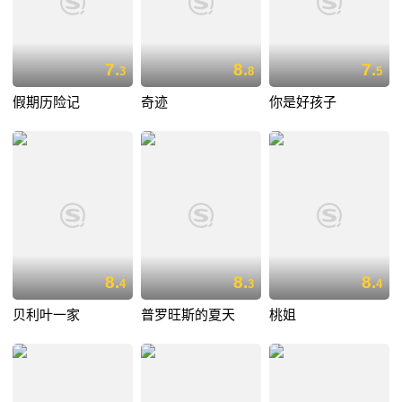
7.
8.
7.
3
8
5
假期历险记
奇迹
你是好孩子
8.
8.
8.
4
3
4
贝利叶一家
普罗旺斯的夏天
桃姐