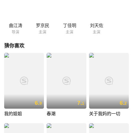
力邀老杨头复出。在王站长不懈的游说和布鲁克斯的影响下，老杨头的皮
影班终于成功开授，他与布鲁克斯之间也因为皮影戏这种独特温馨的沟通
方式变得亲密无间。
曲江涛
罗京民
丁佳明
刘天佐
导演
主演
主演
主演
猜你喜欢
6.
7.
6.
9
1
2
我的姐姐
春潮
关于我妈的一切