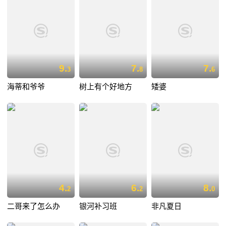
9.
7.
7.
3
8
6
海蒂和爷爷
树上有个好地方
矮婆
4.
6.
8.
2
2
0
二哥来了怎么办
银河补习班
非凡夏日