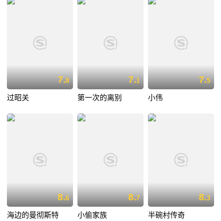
7.
7.
7.
8
1
5
过昭关
第一次的离别
小伟
8.
8.
8.
6
7
3
海边的曼彻斯特
小偷家族
半碗村传奇