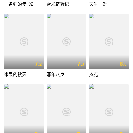
一条狗的使命2
雷米奇遇记
天生一对
7.
7.
8.
2
3
0
米果的秋天
那年八岁
杰克