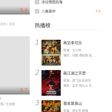
7
涉过愤怒的海
6.4
8
八角笼中
7.5
包贝尔 / 王迅
热播榜
1
再见李可乐
导演：王小列
演员：闫妮 谭松韵 吴京 蒋龙 赵小棠 冯雷 李虎城 平安 小七 小可乐
2
画江湖之天罡
导演：周飞龙;任伟杰
演员：孟宇 阎么么 王凯 郭政建 阎萌萌 杨默 高枫 齐斯伽 刘芊含 马程
6.7
子
3
我本是高山
一围 / 王自健
导演：郑大圣;杨瑾