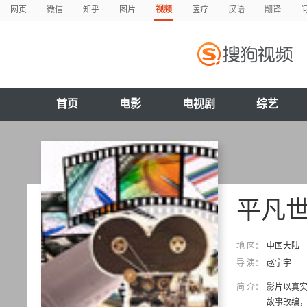
网页
微信
知乎
图片
视频
医疗
汉语
翻译
首页
电影
电视剧
综艺
平凡
地 区：
中国大陆
导 演：
赵宁宇
简 介：
影片以真
故事改编，