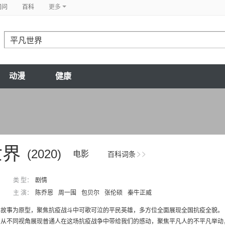
问问
百科
更多
动漫
健康
世界
(2020)
电影
百科词条
类 型：
剧情
主 演：
陈乔恩
周一围
包贝尔
张伦硕
秦牛正威
实故事为原型，聚焦抗疫战斗中可歌可泣的平民英雄，多方位全面展现全国抗疫全貌。
从不同视角展现普通人在这场抗疫战争中带给我们的感动，聚焦平凡人的不平凡举动，