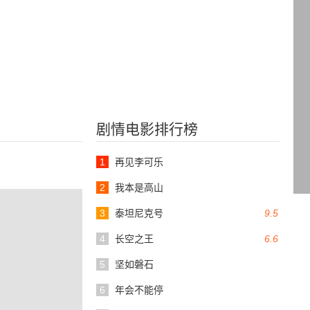
剧情电影排行榜
1
再见李可乐
2
我本是高山
3
泰坦尼克号
9.5
4
长空之王
6.6
5
坚如磐石
6
年会不能停