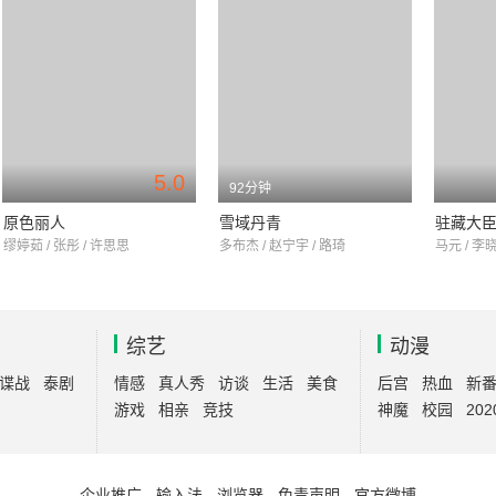
5.0
92分钟
原色丽人
雪域丹青
驻藏大
缪婷茹 / 张彤 / 许思思
多布杰 / 赵宁宇 / 路琦
马元 / 李晓
综艺
动漫
谍战
泰剧
情感
真人秀
访谈
生活
美食
后宫
热血
新
游戏
相亲
竞技
神魔
校园
202
企业推广
-
输入法
-
浏览器
-
免责声明
-
官方微博