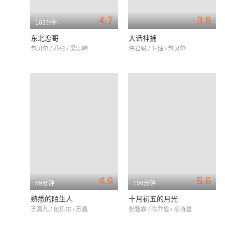
4.7
3.8
103分钟
东北恋哥
大话神捕
包贝尔 / 乔杉 / 梁颂晴
许君聪 / 卜钰 / 包贝尔
4.9
5.6
59分钟
104分钟
熟悉的陌生人
十月初五的月光
王真儿 / 包贝尔 / 苏鑫
张智霖 / 陈乔恩 / 佘诗曼