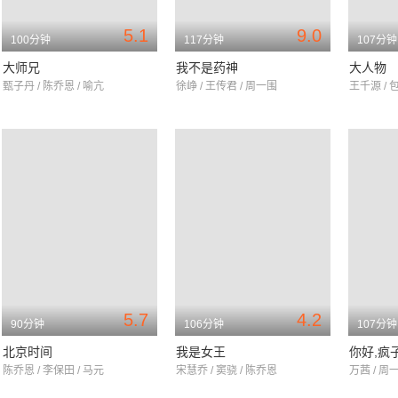
5.1
9.0
100分钟
117分钟
107分钟
大师兄
我不是药神
大人物
甄子丹 / 陈乔恩 / 喻亢
徐峥 / 王传君 / 周一围
王千源 / 
5.7
4.2
90分钟
106分钟
107分钟
北京时间
我是女王
你好,疯
陈乔恩 / 李保田 / 马元
宋慧乔 / 窦骁 / 陈乔恩
万茜 / 周