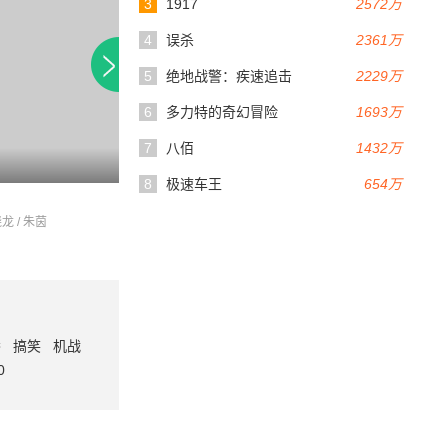
3
1917
2572万
4
误杀
2361万
5
绝地战警：疾速追击
2229万
6
多力特的奇幻冒险
1693万
7
八佰
1432万
90分钟
102分钟
8
极速车王
654万
臣
刀锋青春
开山人
龙 / 朱茵
霍泥方 / 田华 / 霍泥芳
张桐 / 苏青 / 杨轶
番
搞笑
机战
0