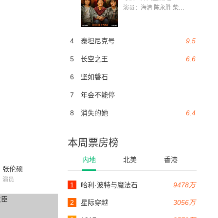
演员：海清 陈永胜 柴烨 王玥婷 万国鹏 美朵达瓦 赵瑞婷 罗解艳 郭莉娜 潘家艳
4
泰坦尼克号
9.5
5
长空之王
6.6
6
坚如磐石
7
年会不能停
8
消失的她
6.4
本周票房榜
内地
北美
香港
张伦硕
演员
1
哈利·波特与魔法石
9478万
2
星际穿越
3056万