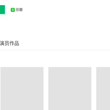
豆瓣
/演员作品