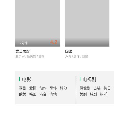
4.2
89分钟
武当龙影
国医
赵宁宇 / 任笑霏 / 金柯
卢奇 / 唐萍 / 赵健
电影
电视剧
喜剧
爱情
动作
恐怖
科幻
偶像剧
古装
抗日
欧美
韩国
港台
内地
美剧
韩剧
杨洋