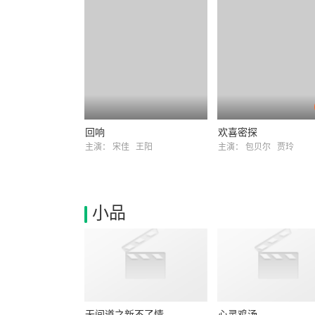
回响
欢喜密探
主演：
宋佳
王阳
主演：
包贝尔
贾玲
小品
无间道之新不了情
心灵鸡汤