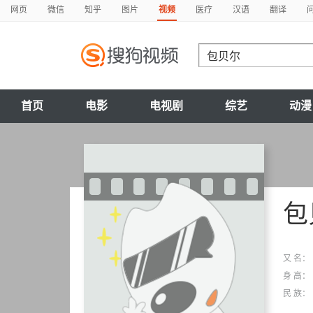
网页
微信
知乎
图片
视频
医疗
汉语
翻译
首页
电影
电视剧
综艺
动漫
包
又 名：
身 高：
民 族：