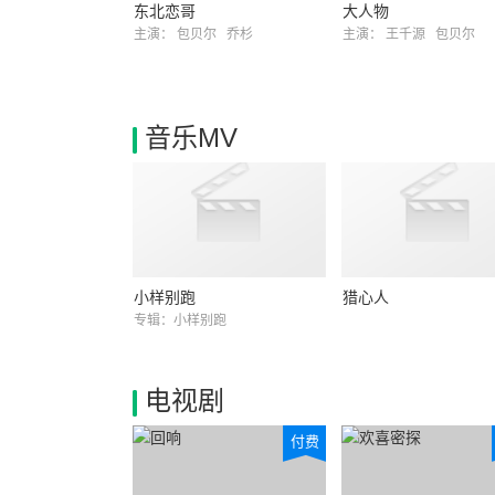
东北恋哥
大人物
主演：
包贝尔
乔杉
主演：
王千源
包贝尔
音乐MV
小样别跑
猎心人
专辑：小样别跑
电视剧
付费