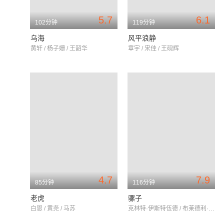
5.7
6.1
102分钟
119分钟
乌海
风平浪静
黄轩 / 杨子姗 / 王韶华
章宇 / 宋佳 / 王砚辉
4.7
7.9
85分钟
116分钟
老虎
骡子
白恩 / 黄尧 / 马苏
克林特·伊斯特伍德 / 布莱德利·库珀 / 劳伦斯·菲什伯恩