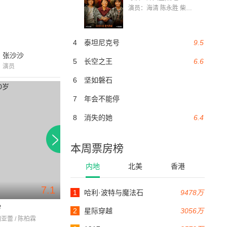
演员：海清 陈永胜 柴烨 王玥婷 万国鹏 美朵达瓦 赵瑞婷 罗解艳 郭莉娜 潘家艳
4
泰坦尼克号
9.5
张沙沙
5
长空之王
6.6
演员
6
坚如磐石
7
年会不能停
8
消失的她
6.4
本周票房榜
内地
北美
香港
7.1
7.1
1
哈利·波特与魔法石
9478万
119分钟
105分钟
岁
记忆大师
盛夏光年
2
星际穿越
3056万
归亚蕾 / 陈柏霖
黄渤 / 段奕宏 / 徐静蕾
张睿家 / 张孝全 / 杨