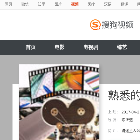
网页
微信
知乎
图片
视频
医疗
汉语
翻译
首页
电影
电视剧
综艺
熟悉
上 映：
2017-04-2
导 演：
陈正道
简 介：
讲述主人公