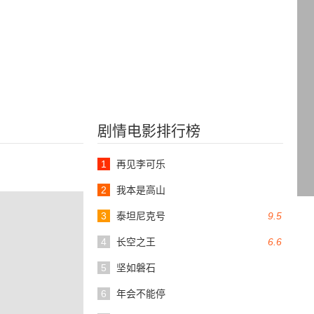
剧情电影排行榜
1
再见李可乐
2
我本是高山
3
泰坦尼克号
9.5
4
长空之王
6.6
5
坚如磐石
6
年会不能停