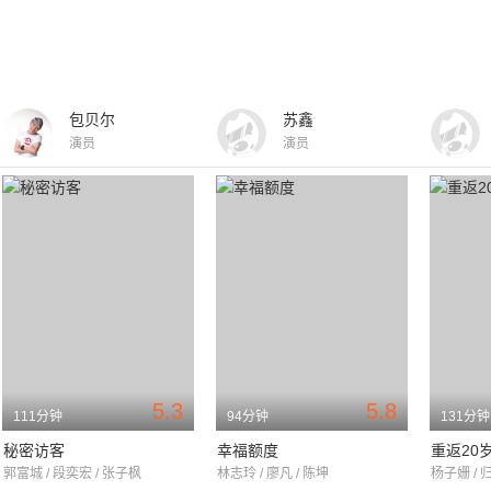
包贝尔
苏鑫
演员
演员
5.3
5.8
111分钟
94分钟
131分钟
秘密访客
幸福额度
重返20
郭富城 / 段奕宏 / 张子枫
林志玲 / 廖凡 / 陈坤
杨子姗 / 