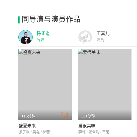
同导演与演员作品
陈正道
王真儿
导演
演员
7.1
115分钟
121分钟
盛夏未来
爱很美味
张子枫 / 吴磊 / 郝蕾
李纯 / 张含韵 / 王菊