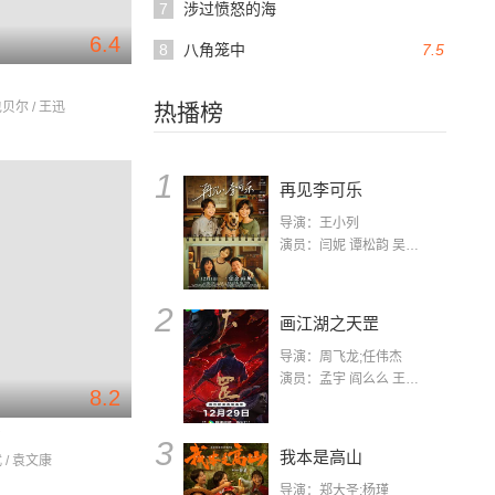
7
涉过愤怒的海
6.4
8
八角笼中
7.5
包贝尔 / 王迅
热播榜
1
再见李可乐
导演：王小列
演员：闫妮 谭松韵 吴京 蒋龙 赵小棠 冯雷 李虎城 平安 小七 小可乐
2
画江湖之天罡
导演：周飞龙;任伟杰
演员：孟宇 阎么么 王凯 郭政建 阎萌萌 杨默 高枫 齐斯伽 刘芊含 马程
8.2
声
3
我本是高山
 / 袁文康
导演：郑大圣;杨瑾