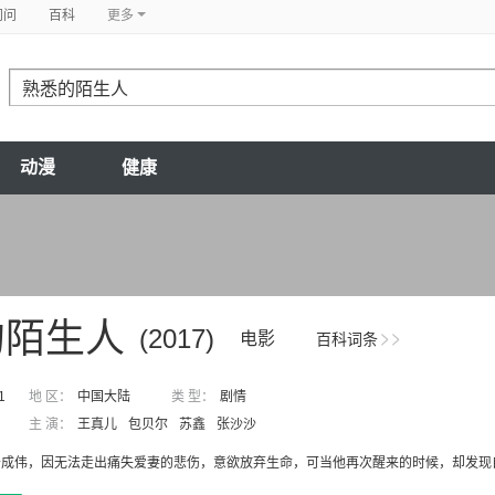
问问
百科
更多
动漫
健康
的陌生人
(2017)
电影
百科词条
1
地 区：
中国大陆
类 型：
剧情
主 演：
王真儿
包贝尔
苏鑫
张沙沙
成伟，因无法走出痛失爱妻的悲伤，意欲放弃生命，可当他再次醒来的时候，却发现自己不