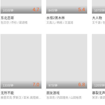
4.7
5.4
103分钟
84分钟
107分钟
东北恋哥
水怪2黑木林
大人物
包贝尔 / 乔杉 / 梁颂晴
王真儿 / 韩栋 / 王滋润
王千源 / 
7.0
6.8
133分钟
97分钟
120分钟
无所不能
朋友游戏
暴裂无
赫里尼克·罗斯汉 / 亚米·高塔姆 / 洛尼特·罗伊
吉泽亮 / 内田理央 / 山田裕贵
宋洋 / 姜武