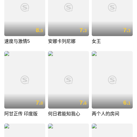
8.
7.
7.
5
3
3
速度与激情5
安娜卡列尼娜
女王
7.
7.
6.
0
6
1
阿甘正传 印度版
何日君能知我心
两个人的房间