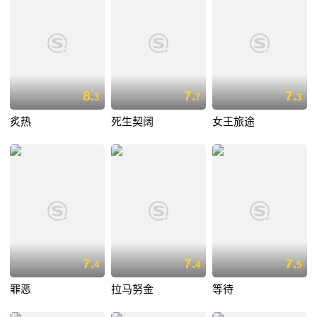
8.
7.
7.
3
7
3
炙热
死生契阔
女王旅途
7.
7.
7.
4
4
5
罪恶
拉马努金
等待