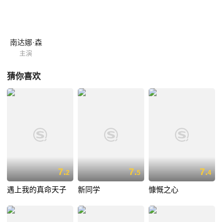
南达娜·森
主演
猜你喜欢
7.
7.
7.
2
5
4
遇上我的真命天子
新同学
慷慨之心