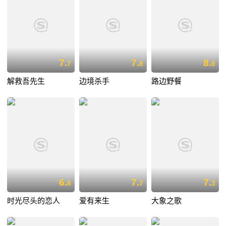
7.
7.
8.
7
8
0
解救吾先生
边境杀手
路边野餐
6.
7.
7.
8
7
3
时光尽头的恋人
爱有来生
大象之歌