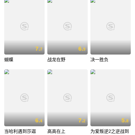
7.
6.
7
9
蝴蝶
战龙在野
决一胜负
6.
7.
5.
4
2
8
当哈利遇到莎迦
高高在上
为爱叛逆2之逆战到