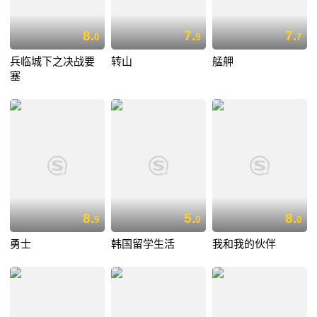
8.
7.
7.
0
9
7
兵临城下之决战要
转山
艋舺
塞
8.
5.
8.
9
0
0
勇士
韩国留学生活
我和我的伙伴