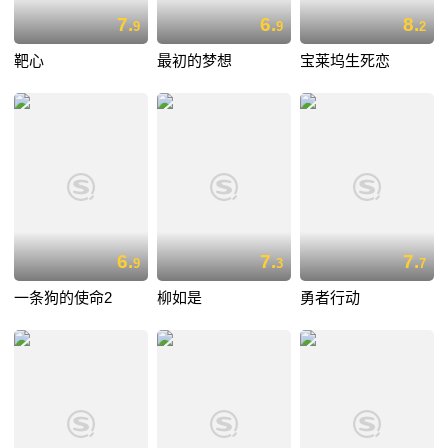
7.
6.
8.
9
9
2
靶心
最初的梦想
宝莱坞生死恋
6.
7.
7.
9
3
7
一条狗的使命2
柳如是
勇者行动