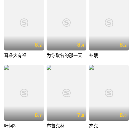
8.
8.
8.
2
4
2
耳朵大有福
为你取名的那一天
冬眠
6.
7.
8.
7
9
0
叶问3
布鲁克林
杰克