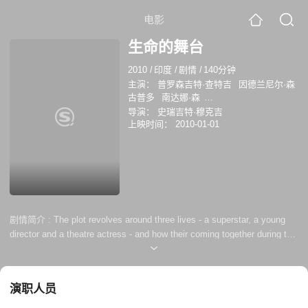
电影
生命的舞台
2010
/
印度
/
剧情
/
140分钟
主演：
普罗森吉特·查特吉
因德兰尼尔·森
古普多
南达娜·森
RudraprasadSengupta
导演：
史瑞吉特·穆克吉
BiswajitChakraborty
PijushGanguly
上映时间：
2010-01-01
DwijenBanerjee
索希妮·帕尔
DhruvMookerji
DilipRoy
ArindolBagchi
KamalikaBanerjee
AbhrajitChakraborty
SumitSamaddar
RiiSen
普罗森吉特· 查
特吉
比朱什·甘古里
比肖吉特·查克拉博
蒂
里图珀尔娜·森
剧情简介 :
The plot revolves around three lives - a superstar, a young
director and a theatre actress - and how their coming together during the
process of making a film, changes them forever. The film is also a
humble tribute to Satyajit Ray's Nayak.
演职人员