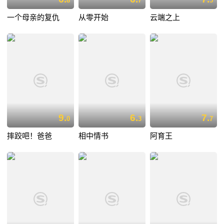
8
7
5
一个母亲的复仇
从零开始
云端之上
9.
6.
7.
0
3
7
摔跤吧！爸爸
相中情书
阿育王