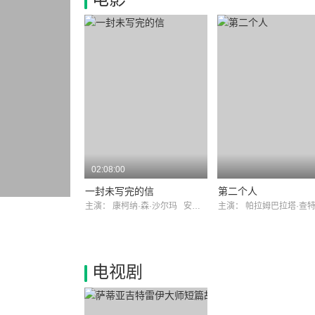
02:08:00
一封未写完的信
第二个人
主演：
康柯纳·森·沙尔玛
安詹·道特
主演：
帕拉姆巴拉塔·查
电视剧