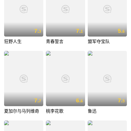
7.
7.
5.
3
1
6
狂野人生
青春誓言
盟军夺宝队
7.
6.
7.
7
6
5
夏加尔与马列维奇
桃李花歌
鲁迅