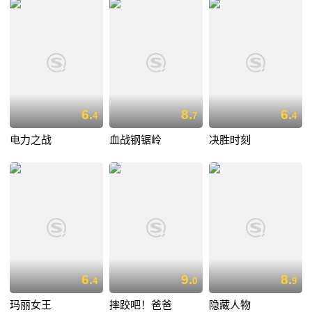
6.
8.
6.
4
7
4
电力之战
血战钢锯岭
决胜时刻
6.
9.
8.
4
0
9
玛丽女王
摔跤吧！爸爸
隐藏人物