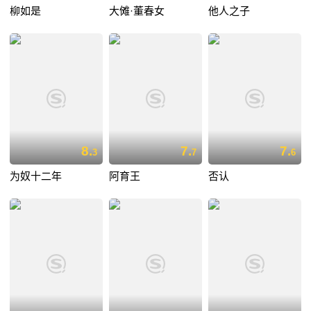
柳如是
大傩·董春女
他人之子
8.
7.
7.
3
7
6
为奴十二年
阿育王
否认