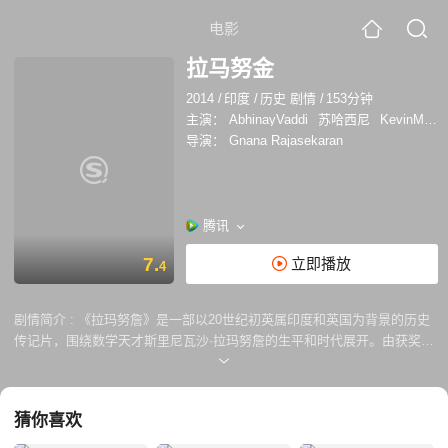
电影
拉马努金
2014
/
印度
/
历史 剧情
/
153分钟
主演：
AbhinayVaddi
苏哈西尼
KevinMcGowan
导演：
Gnana Rajasekaran
腾讯
7.
立即播放
4
剧情简介 :
《拉玛努詹》是一部以20世纪初英属印度和英国为背景的历史
传记片，围绕数学天才斯里尼瓦沙·拉玛努詹的生平和时代展开。由获奖电
影制作人Gnana Rajasekaran执导，并配有国际演员和剧组，《拉玛努
詹》是一个跨国公司。
猜你喜欢