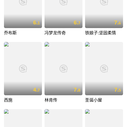
6.
6.
7.
1
7
6
乔布斯
冯梦龙传奇
铁娘子:坚固柔情
4.
7.
7.
7
8
5
西施
林肯传
圣诞小屋