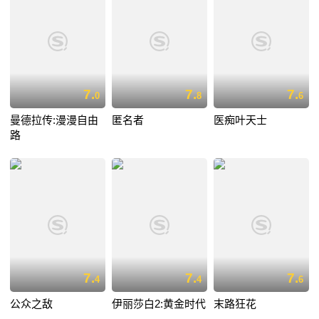
7.
7.
7.
0
8
6
曼德拉传:漫漫自由
匿名者
医痴叶天士
路
7.
7.
7.
4
4
6
公众之敌
伊丽莎白2:黄金时代
末路狂花