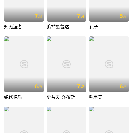
7.
7.
5.
8
4
6
知无涯者
追捕聂鲁达
孔子
6.
7.
6.
9
2
5
绝代艳后
史蒂夫·乔布斯
毛丰美