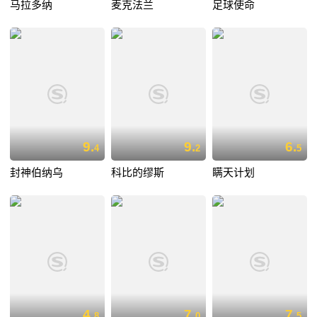
马拉多纳
麦克法兰
足球使命
9.
9.
6.
4
2
5
封神伯纳乌
科比的缪斯
瞒天计划
4.
7.
7.
8
0
5