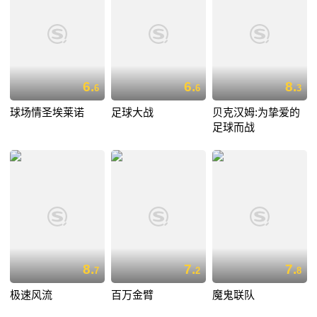
6.
6.
8.
6
6
3
球场情圣埃莱诺
足球大战
贝克汉姆:为挚爱的
足球而战
8.
7.
7.
7
2
8
极速风流
百万金臂
魔鬼联队