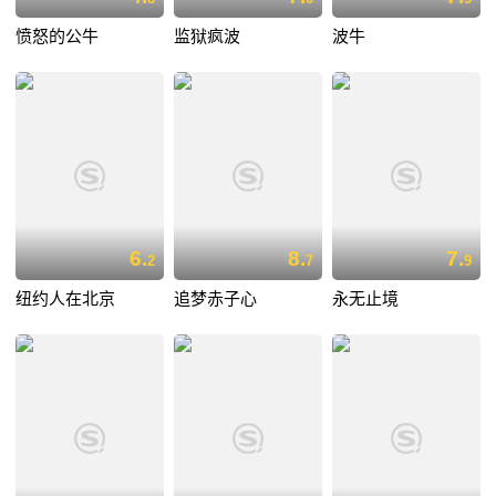
愤怒的公牛
监狱疯波
波牛
6.
8.
7.
2
7
9
纽约人在北京
追梦赤子心
永无止境