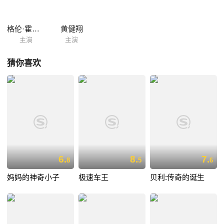
格伦·霍德尔
黄健翔
主演
主演
猜你喜欢
6.
8.
7.
8
5
6
妈妈的神奇小子
极速车王
贝利:传奇的诞生