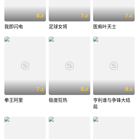
8.
7.
7.
8
0
6
我即闪电
足球女将
医痴叶天士
7.
8.
9.
3
0
5
拳王阿里
极度狂热
亨利谁与争锋大结
局