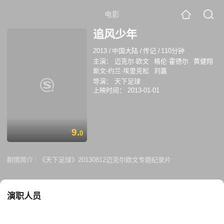
电影
追风少年
2013
/
中国大陆
/
传记
/
110分钟
主演：
迈克尔·欧文
格伦·霍德尔
黄健翔
斯文-约兰·埃里克松
刘嘉
导演：
天下足球
上映时间：
2013-01-01
9.
0
剧情简介 :
《天下足球》20130812迈克尔欧文专题纪录片
演职人员