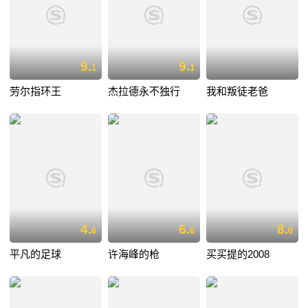
9.
9.
1
1
劳尔指环王
杰拉德永不独行
我和叛徒老爸
4.
6.
8.
6
6
0
平凡的足球
许海峰的枪
买买提的2008