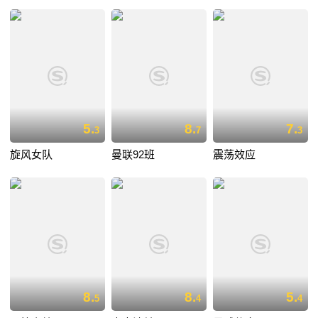
5.
8.
7.
3
7
3
旋风女队
曼联92班
震荡效应
8.
8.
5.
5
4
4