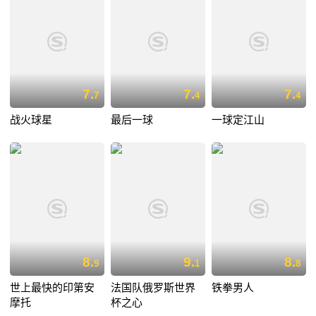
7.
7.
7.
7
4
4
战火球星
最后一球
一球定江山
8.
9.
8.
9
1
8
世上最快的印第安
法国队俄罗斯世界
铁拳男人
摩托
杯之心