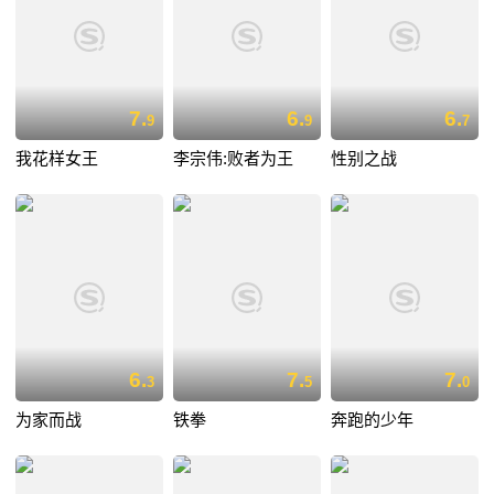
7.
6.
6.
9
9
7
我花样女王
李宗伟:败者为王
性别之战
6.
7.
7.
3
5
0
为家而战
铁拳
奔跑的少年