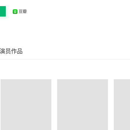
豆瓣
/演员作品