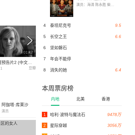
演员：海清 陈永胜 柴烨 王玥婷 万国鹏 美朵达瓦 赵瑞婷 罗解艳 郭莉娜 潘家艳
4
泰坦尼克号
9.5
5
长空之王
6.6
6
坚如磐石
01:47
02:10
7
年会不能停
冷战 台湾预告片2 (中文字幕)
冷战 预告片
冷战 美国预告片3
豆瓣
时光网
31
2018-10-05
2018-10-05
8
消失的她
6.4
本周票房榜
内地
北美
香港
阿伽塔·库莱沙
演员
1
哈利·波特与魔法石
9478万
2
星际穿越
3056万