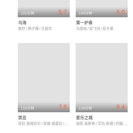
5.7
5.0
102分钟
144分钟
乌海
第一炉香
黄轩 / 杨子姗 / 王韶华
马思纯 / 俞飞鸿 / 彭于晏
7.5
8.4
110分钟
128分钟
禁忌
爱乐之城
劳拉·索维拉尔 / 安娜·莫雷拉 / 特丽莎·马德鲁加
瑞恩·高斯林 / 艾玛·斯通 / 约翰·传奇