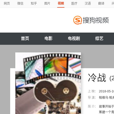
网页
微信
知乎
图片
视频
医疗
汉语
翻译
首页
电影
电视剧
综艺
冷战
(
上 映：
2018-05-1
导 演：
帕维乌·帕
简 介：
故事开始于
筹建一个青