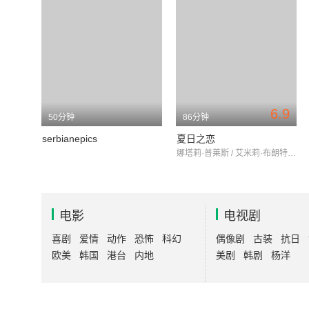
6.9
50分钟
86分钟
serbianepics
夏日之恋
娜塔莉·普莱斯 / 艾米莉·布朗特 / 帕迪·康斯戴恩
电影
电视剧
喜剧
爱情
动作
恐怖
科幻
偶像剧
古装
抗日
欧美
韩国
港台
内地
美剧
韩剧
杨洋