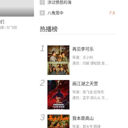
7
涉过愤怒的海
8
八角笼中
7.5
我们
田娜 / 孙飞翔
热播榜
1
再见李可乐
导演：王小列
演员：闫妮 谭松韵 吴京 蒋龙 赵小棠 冯雷 李虎城 平安 小七 小可乐
2
画江湖之天罡
导演：周飞龙;任伟杰
演员：孟宇 阎么么 王凯 郭政建 阎萌萌 杨默 高枫 齐斯伽 刘芊含 马程
3
我本是高山
导演：郑大圣;杨瑾