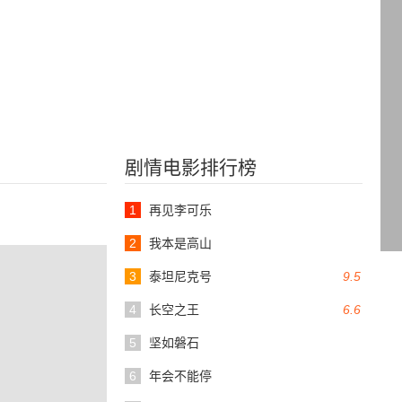
剧情电影排行榜
1
再见李可乐
2
我本是高山
3
泰坦尼克号
9.5
4
长空之王
6.6
5
坚如磐石
6
年会不能停