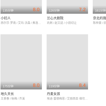
8.0
7.2
135分钟
126分钟
161分钟
小妇人
兰心大剧院
京北的
西尔莎·罗南 / 艾玛·沃森 / 弗洛伦丝·皮尤
巩俐 / 赵又廷 / 小田切让
陈梓豪 / 
8.0
8.4
175分钟
119分钟
地久天长
丹麦女孩
王景春 / 咏梅 / 齐溪
埃迪·雷德梅恩 / 艾丽西亚·维坎德 / 本·卫肖