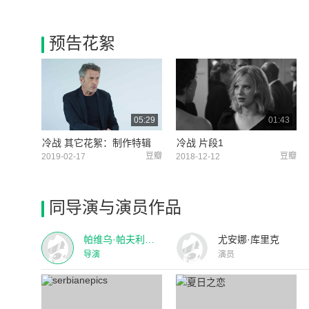
预告花絮
05:29
01:43
冷战 其它花絮：制作特辑
冷战 片段1
豆瓣
豆瓣
2019-02-17
2018-12-12
同导演与演员作品
帕维乌·帕夫利科夫斯基
尤安娜·库里克
导演
演员