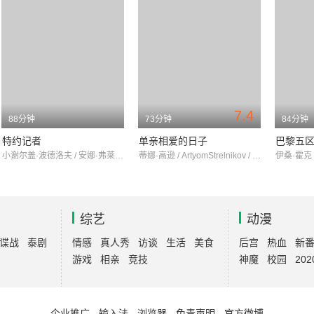
7.4
88分钟
73分钟
84分钟
特约记者
单亲相爱的日子
巴黎五
小谢尔盖·波德洛夫 / 安娜·弗莱尔 / 弗拉基米尔·伊林
蒂娜·高逊 / ArtyomStrelnikov / 帕迪·康斯戴恩
综艺
动漫
谍战
泰剧
情感
真人秀
访谈
生活
美食
后宫
热血
新
游戏
相亲
竞技
神魔
校园
202
企业推广
-
输入法
-
浏览器
-
免责声明
-
官方微博