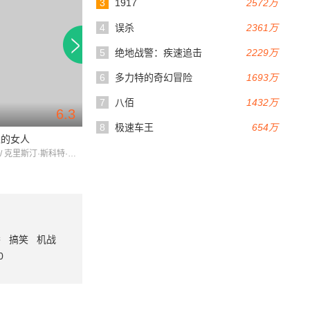
3
1917
2572万
4
误杀
2361万
5
绝地战警：疾速追击
2229万
6
多力特的奇幻冒险
1693万
7
八佰
1432万
6.3
50分钟
40分钟
8
极速车王
654万
区的女人
陀思妥耶夫斯基欧游记
托克尔
伊桑·霍克 / 克里斯汀·斯科特·托马斯 / 尤安娜·库里克
DOSTOEVSKY / Dimitri
番
搞笑
机战
0