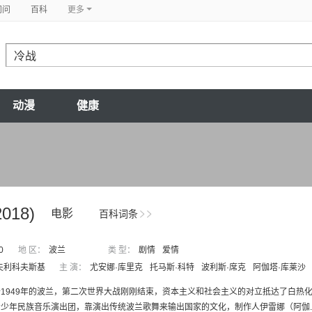
问问
百科
更多
动漫
健康
2018)
电影
百科词条
0
地 区：
波兰
类 型：
剧情
爱情
夫利科夫斯基
主 演：
尤安娜·库里克
托马斯·科特
波利斯·席克
阿伽塔·库莱沙
1949年的波兰，第二次世界大战刚刚结束，资本主义和社会主义的对立抵达了白热化的状态
少年民族音乐演出团，靠演出传统波兰歌舞来输出国家的文化，制作人伊雷娜（阿伽..