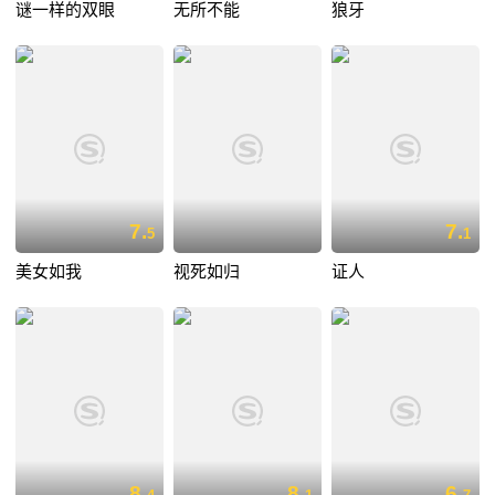
谜一样的双眼
无所不能
狼牙
7.
7.
5
1
美女如我
视死如归
证人
8.
8.
6.