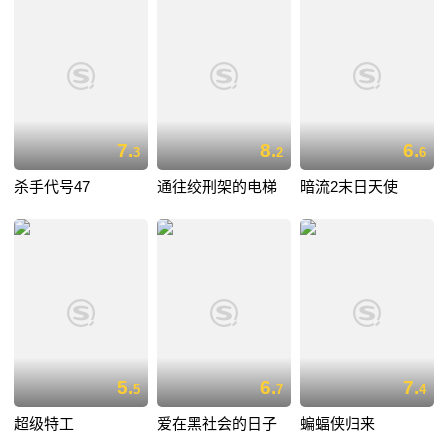
7.
8.
6.
3
2
6
杀手代号47
通往绞刑架的电梯
暗流2末日天使
5.
6.
7.
5
7
4
超级特工
爱在黑社会的日子
蝙蝠侠归来