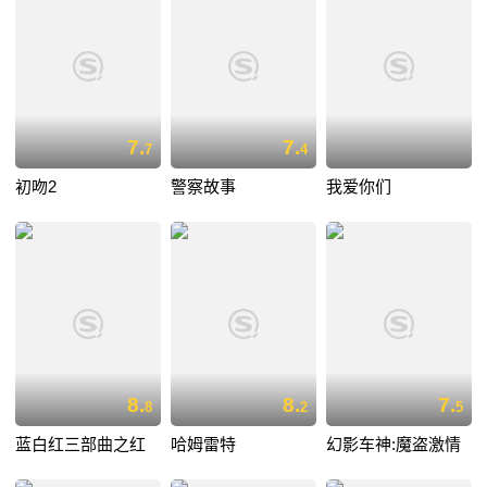
7.
7.
7
4
初吻2
警察故事
我爱你们
8.
8.
7.
8
2
5
蓝白红三部曲之红
哈姆雷特
幻影车神:魔盗激情