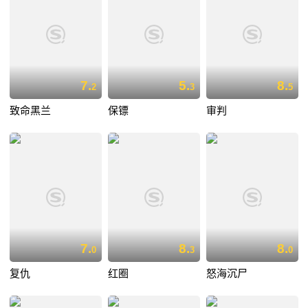
7.
5.
8.
2
3
5
致命黑兰
保镖
审判
7.
8.
8.
0
3
0
复仇
红圈
怒海沉尸