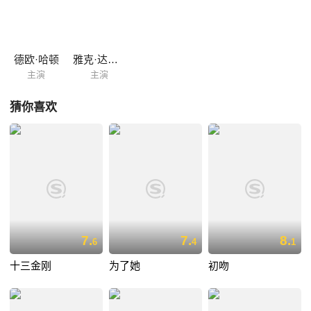
德欧·哈顿
雅克·达克米纳
主演
主演
猜你喜欢
7.
7.
8.
6
4
1
十三金刚
为了她
初吻