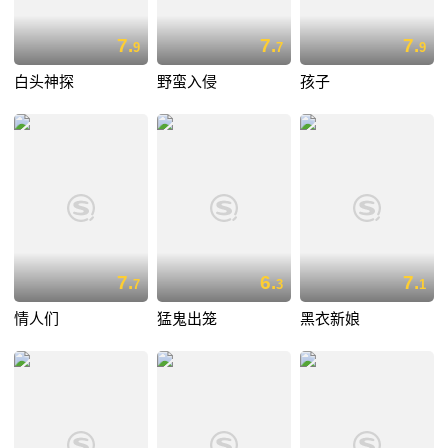
7.
7.
7.
9
7
9
白头神探
野蛮入侵
孩子
7.
6.
7.
7
3
1
情人们
猛鬼出笼
黑衣新娘