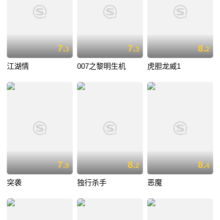
7.
7.
8.
3
3
2
江湖情
007之黎明生机
虎胆龙威1
7.
8.
8.
9
2
4
突袭
独行杀手
恶魔