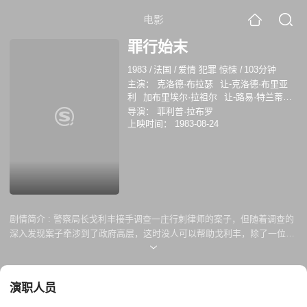
电影
罪行始末
1983
/
法国
/
爱情 犯罪 惊悚
/
103分钟
主演：
克洛德·布拉瑟
让-克洛德·布里亚
利
加布里埃尔·拉祖尔
让-路易·特兰蒂尼
昂
德欧·哈顿
雅克·达克米纳
罗伯特·赫
导演：
菲利普·拉布罗
希
Dominique Constanza
Yves
上映时间：
1983-08-24
Beneyton
罗伯特·坎塔雷拉
剧情简介 :
警察局长戈利丰接手调查一庄行刺律师的案子，但随着调查的
深入发现案子牵涉到了政府高层，这时没人可以帮助戈利丰，除了一位女
记者……
演职人员