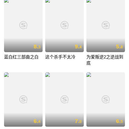
8.
9.
5.
3
4
8
蓝白红三部曲之白
这个杀手不太冷
为爱叛逆2之逆战到
底
6.
7.
6.
4
0
5