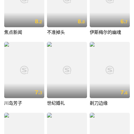
8.
8.
6.
2
0
7
焦点新闻
不准掉头
伊斯梅尔的幽魂
7.
7.
3
6
川岛芳子
世纪婚礼
剃刀边缘