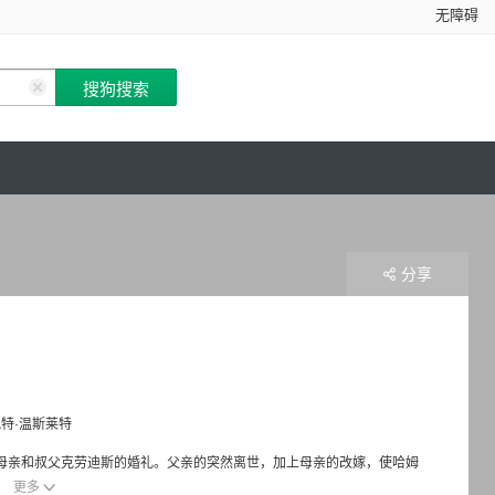
无障碍
分享
特·温斯莱特
以及自己母亲和叔父克劳迪斯的婚礼。父亲的突然离世，加上母亲的改嫁，使哈姆
更多