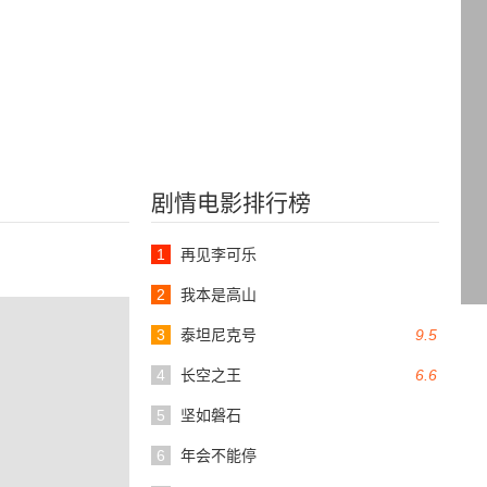
剧情电影排行榜
1
再见李可乐
2
我本是高山
3
泰坦尼克号
9.5
4
长空之王
6.6
5
坚如磐石
6
年会不能停