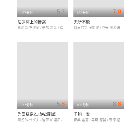
5.7
7.0
127分钟
133分钟
尼罗河上的惨案
无所不能
肯尼思·布拉纳 / 盖尔·加朵 / 露丝·莱斯利
赫里尼克·罗斯汉 / 亚米·高塔姆 / 洛尼特·罗伊
5.8
8.8
137分钟
106分钟
为爱叛逆2之逆战到底
千钧一发
泰戈尔·什罗夫 / 迪莎·帕塔尼 / 马诺杰·巴杰帕伊
伊桑·霍克 / 乌玛·瑟曼 / 裘德·洛