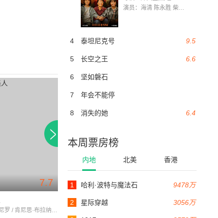
演员：海清 陈永胜 柴烨 王玥婷 万国鹏 美朵达瓦 赵瑞婷 罗解艳 郭莉娜 潘家艳
4
泰坦尼克号
9.5
5
长空之王
6.6
6
坚如磐石
7
年会不能停
8
消失的她
6.4
本周票房榜
内地
北美
香港
7.7
7.2
1
哈利·波特与魔法石
9478万
107分钟
105分钟
人
再续前世情
一触即发
2
星际穿越
3056万
罗伯特·德尼罗 / 肯尼思·布拉纳 / 汤姆·休斯克
肯尼思·布拉纳 / 安迪·加西亚 / 德里克·雅各比