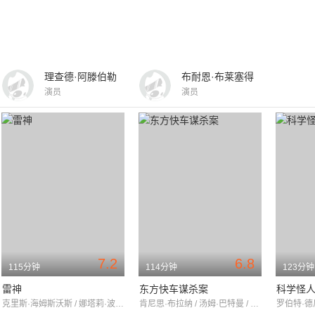
理查德·阿滕伯勒
布耐恩·布莱塞得
演员
演员
7.2
6.8
115分钟
114分钟
123分钟
雷神
东方快车谋杀案
科学怪
克里斯·海姆斯沃斯 / 娜塔莉·波特曼 / 汤姆·希德勒斯顿
肯尼思·布拉纳 / 汤姆·巴特曼 / 米歇尔·菲佛