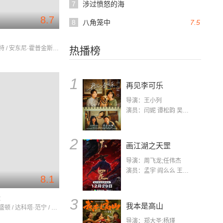
7
涉过愤怒的海
8.7
8
八角笼中
7.5
月
布拉德·皮特 / 安东尼·霍普金斯 / 艾丹·奎因
热播榜
1
再见李可乐
导演：王小列
演员：闫妮 谭松韵 吴京 蒋龙 赵小棠 冯雷 李虎城 平安 小七 小可乐
2
画江湖之天罡
导演：周飞龙;任伟杰
演员：孟宇 阎么么 王凯 郭政建 阎萌萌 杨默 高枫 齐斯伽 刘芊含 马程
8.1
援
3
我本是高山
丹泽尔·华盛顿 / 达科塔·范宁 / 拉达·米切尔
导演：郑大圣;杨瑾