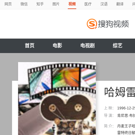
网页
微信
知乎
图片
视频
医疗
汉语
翻译
首页
电影
电视剧
综艺
哈姆
上 映：
1996-12-2
导 演：
肯尼思·布
简 介：
丹麦王子哈
雷特终日郁