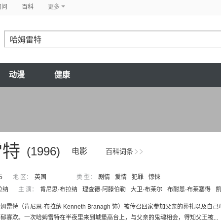
问问
百科
更多
动漫
健康
雷特
(1996)
电影
百科词条
5
地 区：
英国
类 型：
剧情
爱情
犯罪
惊悚
拉纳
主 演：
肯尼思·布拉纳
理查德·阿滕伯勒
大卫·布莱尔
布耐恩·布莱塞得
凯
姆雷特（肯尼思·布拉纳 Kenneth Branagh 饰）被传召回家参加父亲的葬礼
郁寡欢。一次哈姆雷特在半夜里来到城堡高台上，与父亲的鬼魂相会，得知父王被...