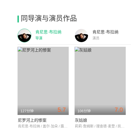
同导演与演员作品
肯尼思·布拉纳
肯尼思·布拉纳
导演
演员
5.7
7.0
127分钟
106分钟
尼罗河上的惨案
灰姑娘
肯尼思·布拉纳 / 盖尔·加朵 / 露丝·莱斯利
莉莉·詹姆斯 / 理查德·麦登 / 凯特·布兰切特