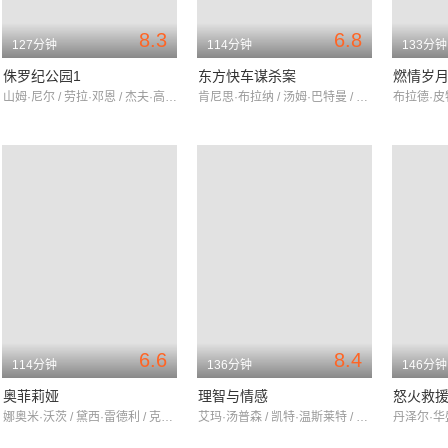
8.3
6.8
127分钟
114分钟
133分钟
侏罗纪公园1
东方快车谋杀案
燃情岁
山姆·尼尔 / 劳拉·邓恩 / 杰夫·高布伦
肯尼思·布拉纳 / 汤姆·巴特曼 / 米歇尔·菲佛
6.6
8.4
114分钟
136分钟
146分钟
奥菲莉娅
理智与情感
怒火救
娜奥米·沃茨 / 黛西·雷德利 / 克里夫·欧文
艾玛·汤普森 / 凯特·温斯莱特 / 休·格兰特