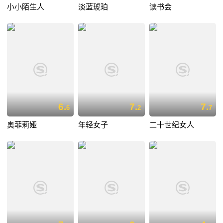
小小陌生人
淡蓝琥珀
读书会
6.
7.
7.
6
2
7
奥菲莉娅
年轻女子
二十世纪女人