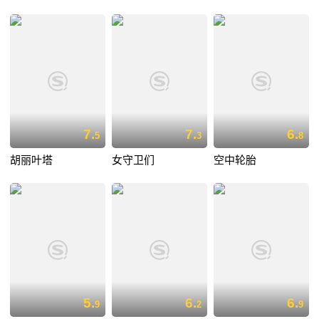
7.
7.
6.
5
3
8
胡丽叶塔
女守卫们
空中轮胎
5.
6.
6.
9
2
9