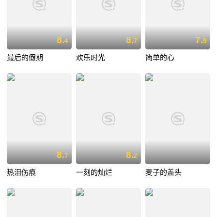
8.
8.
7.
4
7
9
最后的假期
欢乐时光
简单的心
8.
8.
7
2
热泪伤痕
一刻的灿烂
麦子的盖头