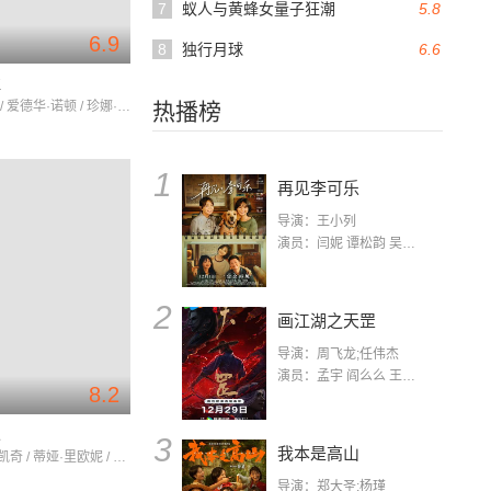
7
蚁人与黄蜂女量子狂潮
5.8
6.9
8
独行月球
6.6
往
本·斯蒂勒 / 爱德华·诺顿 / 珍娜·艾夫曼
热播榜
1
再见李可乐
导演：王小列
演员：闫妮 谭松韵 吴京 蒋龙 赵小棠 冯雷 李虎城 平安 小七 小可乐
2
画江湖之天罡
导演：周飞龙;任伟杰
演员：孟宇 阎么么 王凯 郭政建 阎萌萌 杨默 高枫 齐斯伽 刘芊含 马程
8.2
人
3
我本是高山
尼古拉斯·凯奇 / 蒂娅·里欧妮 / 唐·钱德尔
导演：郑大圣;杨瑾