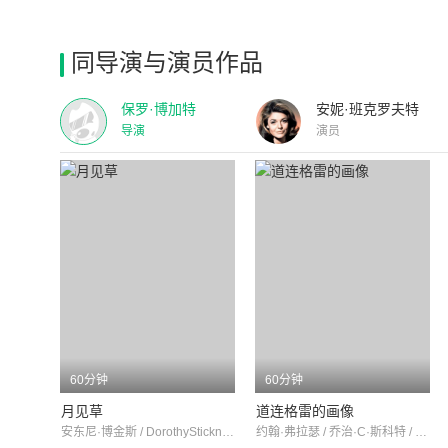
同导演与演员作品
保罗·博加特
安妮·班克罗夫特
导演
演员
60分钟
60分钟
月见草
道连格雷的画像
安东尼·博金斯 / DorothyStickney / 拉里·盖茨
约翰·弗拉瑟 / 乔治·C·斯科特 / 苏珊·奥利维尔