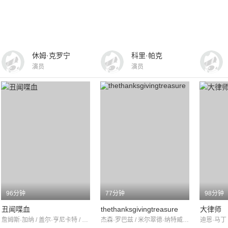
休姆·克罗宁
科里·帕克
演员
演员
96分钟
77分钟
98分钟
丑闻喋血
thethanksgivingtreasure
大律师
詹姆斯·加纳 / 盖尔·亨尼卡特 / 凯勒·欧康纳
杰森·罗巴兹 / 米尔翠德·纳特威克 / 巴纳德·休斯