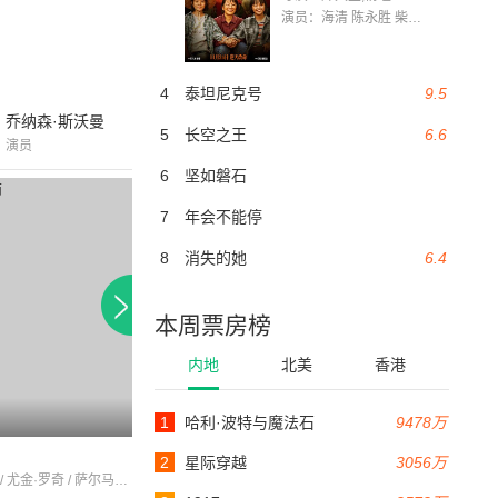
演员：海清 陈永胜 柴烨 王玥婷 万国鹏 美朵达瓦 赵瑞婷 罗解艳 郭莉娜 潘家艳
4
泰坦尼克号
9.5
乔纳森·斯沃曼
5
长空之王
6.6
演员
6
坚如磐石
7
年会不能停
8
消失的她
6.4
本周票房榜
内地
北美
香港
1
哈利·波特与魔法石
9478万
90分钟
96分钟
时代的探索
古堡守护灵
2
星际穿越
3056万
迪恩·马丁 / 尤金·罗奇 / 萨尔马斯·拉苏拉拉
卡尔·贝茨 / 维拉·迈尔斯 / 杰夫·布里吉斯