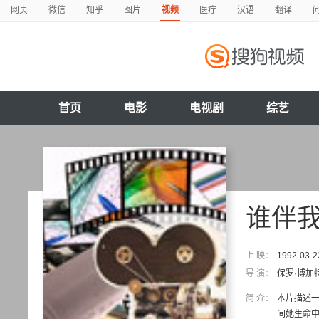
网页
微信
知乎
图片
视频
医疗
汉语
翻译
首页
电影
电视剧
综艺
谁伴
上 映：
1992-03-2
导 演：
保罗·博加
简 介：
本片描述
间她生命中