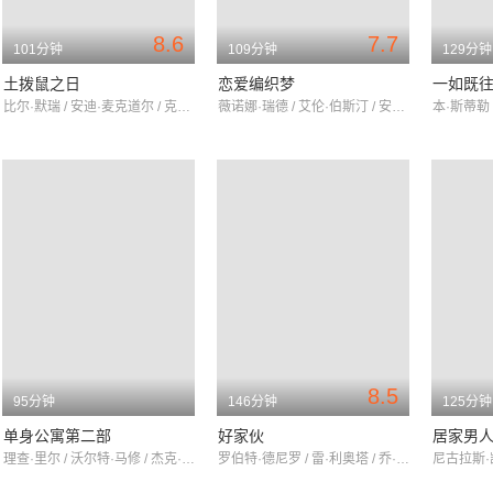
8.6
7.7
101分钟
109分钟
129分钟
土拨鼠之日
恋爱编织梦
一如既
比尔·默瑞 / 安迪·麦克道尔 / 克里斯·艾略特
薇诺娜·瑞德 / 艾伦·伯斯汀 / 安妮·班克罗夫特
8.5
95分钟
146分钟
125分钟
单身公寓第二部
好家伙
居家男
理查·里尔 / 沃尔特·马修 / 杰克·莱蒙
罗伯特·德尼罗 / 雷·利奥塔 / 乔·佩西