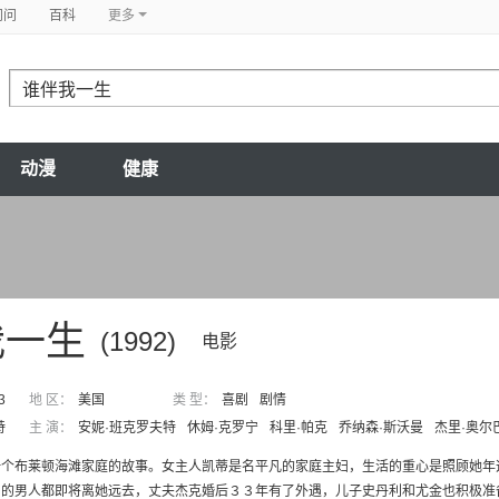
问问
百科
更多
动漫
健康
我一生
(1992)
电影
3
地 区：
美国
类 型：
喜剧
剧情
特
主 演：
安妮·班克罗夫特
休姆·克罗宁
科里·帕克
乔纳森·斯沃曼
杰里·奥尔
一个布莱顿海滩家庭的故事。女主人凯蒂是名平凡的家庭主妇，生活的重心是照顾她年
的男人都即将离她远去，丈夫杰克婚后３３年有了外遇，儿子史丹利和尤金也积极准备