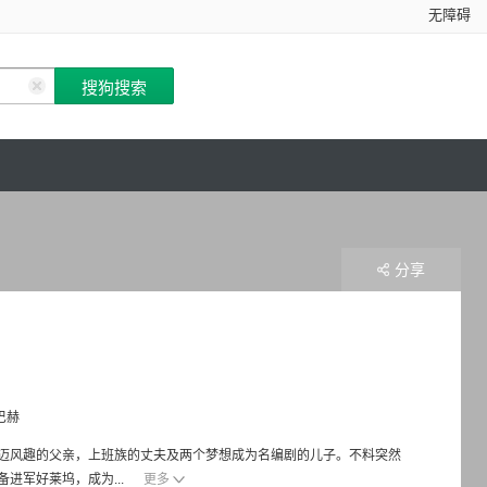
无障碍
分享
巴赫
迈风趣的父亲，上班族的丈夫及两个梦想成为名编剧的儿子。不料突然
进军好莱坞，成为...
更多