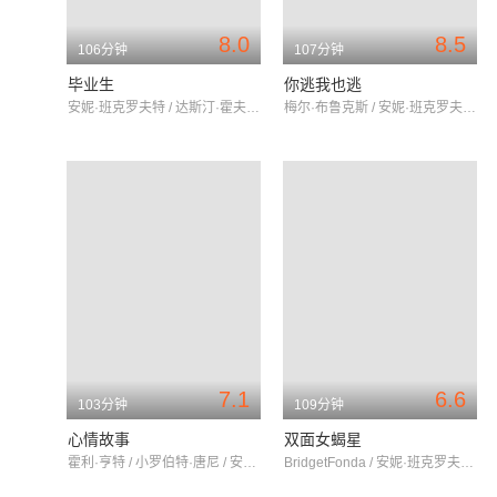
8.0
8.5
106分钟
107分钟
毕业生
你逃我也逃
安妮·班克罗夫特 / 达斯汀·霍夫曼 / 凯瑟琳·罗斯
梅尔·布鲁克斯 / 安妮·班克罗夫特 / 提姆·麦锡森
7.1
6.6
103分钟
109分钟
心情故事
双面女蝎星
霍利·亨特 / 小罗伯特·唐尼 / 安妮·班克罗夫特
BridgetFonda / 安妮·班克罗夫特 / David Sosna