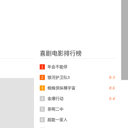
喜剧电影排行榜
1
年会不能停
2
银河护卫队3
8.3
3
蜘蛛侠纵横宇宙
8.6
4
金爆行动
5.4
5
茶啊二中
6
超能一家人