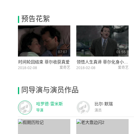
预告花絮
07:07
01:55
时间轮回结束 菲尔收获真爱
领悟人生真谛 菲尔化身小镇超级英雄
爱奇艺
爱奇艺
2018-02-08
2018-02-08
同导演与演员作品
哈罗德·雷米斯
比尔·默瑞
导演
演员