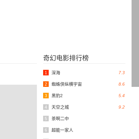
奇幻电影排行榜
1
深海
7.3
2
蜘蛛侠纵横宇宙
8.6
3
黑豹2
5.4
4
天空之城
9.2
5
茶啊二中
6
超能一家人