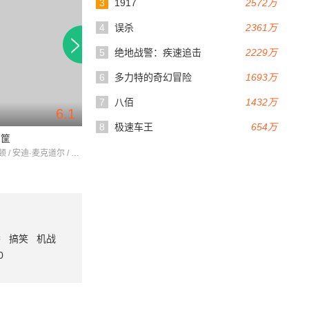
3
1917
2572万
4
误杀
2361万
5
绝地战警：疾速追击
2229万
6
多力特的奇幻冒险
1693万
7
八佰
1432万
6.1
6.5
92分钟
98分钟
8
极速车王
654万
箩筐
绝命圣诞夜
疯狂高尔夫
迈克尔·基顿 / 安迪·麦克道尔 / ZackDuhame
约翰·库萨克 / 比利·鲍伯·松顿 / LaraPhillips
番
搞笑
机战
0