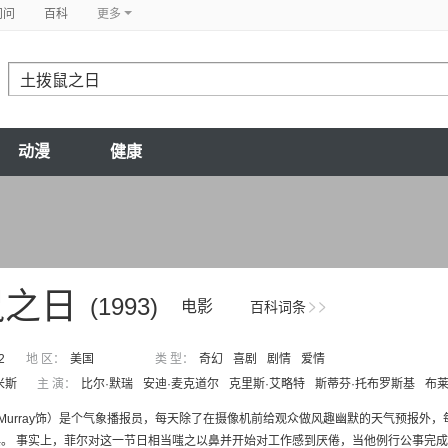
问问
百科
更多
动漫
健康
鼠之日
(1993)
电影
百科词条
2
地 区：
美国
类 型：
奇幻
喜剧
剧情
爱情
米斯
主 演：
比尔·默瑞
安迪·麦克道尔
克里斯·艾略特
斯蒂芬·托布罗斯基
布莱
ll Murray饰）是个气象播报员，每天除了在摄像机前给观众做风趣幽默的天气预报
。 事实上，菲尔对这一节日相当嗤之以鼻并开始对工作感到厌倦，当他例行公事完成今