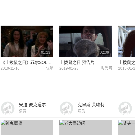
01:23
02:39
《土拨鼠之日》菲尔SOLO —— 完全打动了我
土拨鼠之日 预告片
土拨鼠
优酷
时光网
2010-11-16
2019-01-28
2015-01-
安迪·麦克道尔
克里斯·艾略特
演员
演员