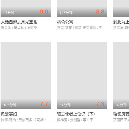
9.0
8.8
87分钟
125分钟
大话西游之月光宝盒
桃色公寓
到此为
周星驰 / 吴孟达 / 罗家英
杰克·莱蒙 / 雪莉·麦克雷恩 / 弗莱德·麦克莫瑞
7.7
7.3
105分钟
64分钟
97分钟
风流寡妇
驱忘使者上位记（下）
独领风
拉娜·特纳 / 费尔南多·拉马斯 / 尤娜·默克尔
熊梓菱 / 张溯哲 / 李世宇