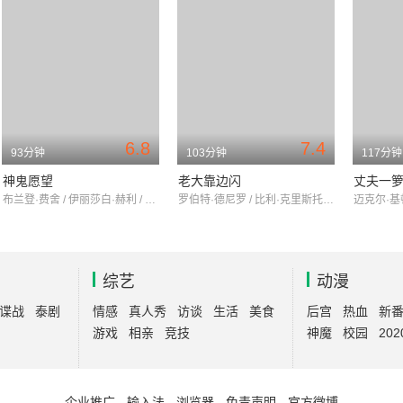
6.8
7.4
93分钟
103分钟
117分钟
神鬼愿望
老大靠边闪
丈夫一
布兰登·费舍 / 伊丽莎白·赫利 / 弗兰西丝·奥康纳
罗伯特·德尼罗 / 比利·克里斯托 / 丽莎·库卓
综艺
动漫
谍战
泰剧
情感
真人秀
访谈
生活
美食
后宫
热血
新
游戏
相亲
竞技
神魔
校园
202
企业推广
-
输入法
-
浏览器
-
免责声明
-
官方微博