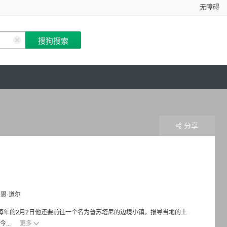
无障碍
分享
恩·道尔
外，每年的2月2日他还要前往一个名为普苏塔尼的边境小镇，报导当地的土
...
更多