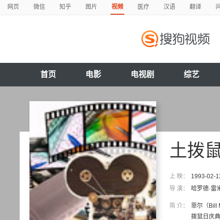
网页
微信
知乎
图片
视频
医疗
汉语
翻译
首页
电影
电视剧
综艺
土拨
上 映：
1993-02-1
导 演：
哈罗德·雷
简 介：
菲尔（Bi
拨鼠日庆典