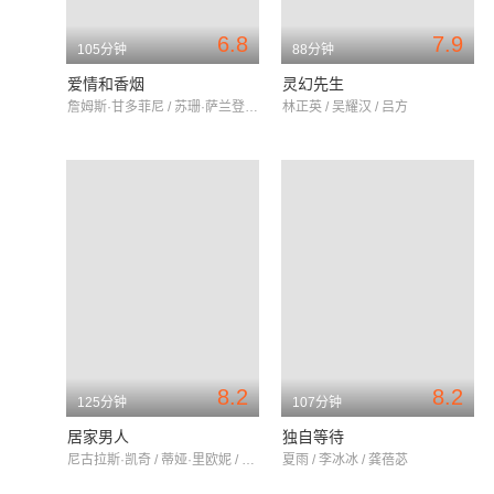
6.8
7.9
105分钟
88分钟
爱情和香烟
灵幻先生
詹姆斯·甘多菲尼 / 苏珊·萨兰登 / 凯特·温斯莱特
林正英 / 吴耀汉 / 吕方
8.2
8.2
125分钟
107分钟
居家男人
独自等待
尼古拉斯·凯奇 / 蒂娅·里欧妮 / 唐·钱德尔
夏雨 / 李冰冰 / 龚蓓苾