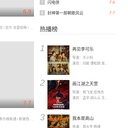
7
闪电侠
7.6
6.9
8
封神第一部朝歌风云
7.7
止
杰弗里·塔伯 / 吉尔·克雷伯格 / 迈克尔·麦基恩
热播榜
1
再见李可乐
导演：王小列
演员：闫妮 谭松韵 吴京 蒋龙 赵小棠 冯雷 李虎城 平安 小七 小可乐
2
画江湖之天罡
导演：周飞龙;任伟杰
演员：孟宇 阎么么 王凯 郭政建 阎萌萌 杨默 高枫 齐斯伽 刘芊含 马程
7.7
骚
3
我本是高山
艾丽西亚·希尔维斯通 / 斯黛西·达什 / 布莱特妮·墨菲
导演：郑大圣;杨瑾