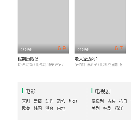
6.9
6.7
98分钟
96分钟
假期历险记
老大靠边闪2
切维·切斯 / 比佛莉·德安姬罗 / 伊莫吉恩·科卡
罗伯特·德尼罗 / 比利·克里斯托 / 吉娜·琳
电影
电视剧
喜剧
爱情
动作
恐怖
科幻
偶像剧
古装
抗日
欧美
韩国
港台
内地
美剧
韩剧
杨洋