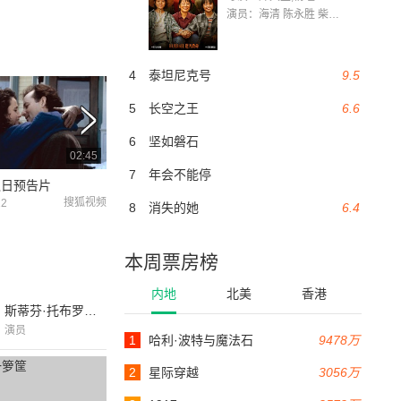
演员：海清 陈永胜 柴烨 王玥婷 万国鹏 美朵达瓦 赵瑞婷 罗解艳 郭莉娜 潘家艳
4
泰坦尼克号
9.5
5
长空之王
6.6
6
坚如磐石
02:45
02:45
7
年会不能停
之日预告片
土拨鼠之日 预告片
搜狐视频
豆瓣
22
2013-07-25
2009-09-03
8
消失的她
6.4
本周票房榜
内地
北美
香港
斯蒂芬·托布罗斯基
演员
1
哈利·波特与魔法石
9478万
2
星际穿越
3056万