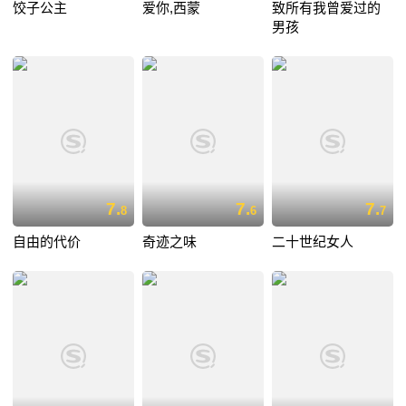
饺子公主
爱你,西蒙
致所有我曾爱过的
男孩
7.
7.
7.
8
6
7
自由的代价
奇迹之味
二十世纪女人