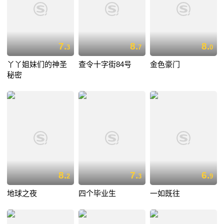
7.
8.
8.
3
7
0
丫丫姐妹们的神圣
查令十字街84号
金色豪门
秘密
8.
7.
6.
2
3
9
地球之夜
四个毕业生
一如既往