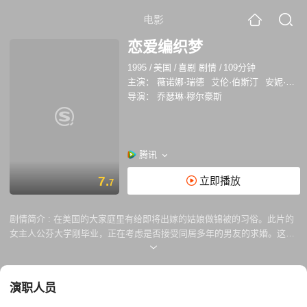
电影
恋爱编织梦
1995
/
美国
/
喜剧 剧情
/
109分钟
主演：
薇诺娜·瑞德
艾伦·伯斯汀
安妮·班克罗夫特
导演：
乔瑟琳·穆尔豪斯
腾讯
7.
立即播放
7
剧情简介 :
在美国的大家庭里有给即将出嫁的姑娘做锦被的习俗。此片的
女主人公芬大学刚毕业，正在考虑是否接受同居多年的男友的求婚。这时
她回到家中与亲人团聚，顺便也向她们请教。这些长辈不但积极地支持她
组成家庭，而且把自己的婚恋经验讲出来与她分亨。大家立刻着手合力制
作一条锦被，准备在婚礼上送给她。短短几天里，芬受到莫大关爱，她树
演职人员
立起坚定的信心。这是一部浪漫温情的家庭剧，犹如一篇散文，将婚姻和
家庭的意义与责任借助一些细小的琐事娓娓道来，别有一番滋味。