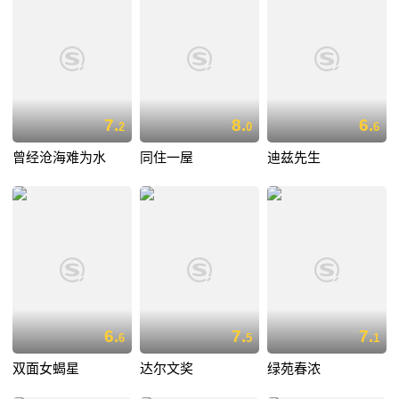
7.
8.
6.
2
0
6
曾经沧海难为水
同住一屋
迪兹先生
6.
7.
7.
6
5
1
双面女蝎星
达尔文奖
绿苑春浓