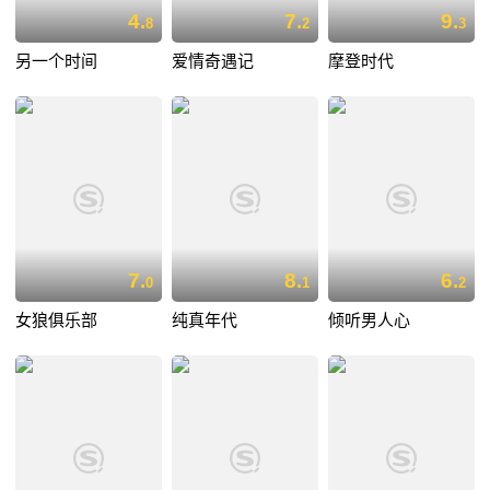
4.
7.
9.
8
2
3
另一个时间
爱情奇遇记
摩登时代
7.
8.
6.
0
1
2
女狼俱乐部
纯真年代
倾听男人心