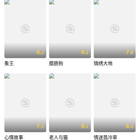
6.
6.
7.
1
2
8
象王
腊肠狗
锦绣大地
7.
8.
6.
1
1
9
心情故事
老人与猫
情迷翡冷翠