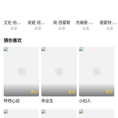
艾伦·伯斯汀
安妮·班克罗夫特
简·西蒙斯
杰瑞德·莱托
德蒙特·莫罗尼
主演
主演
主演
主演
主演
猜你喜欢
9.
8.
8.
1
0
5
怦然心动
毕业生
小妇人