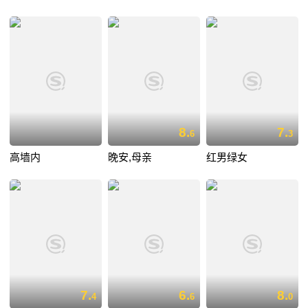
8.
7.
6
3
高墙内
晚安,母亲
红男绿女
7.
6.
8.
4
6
0